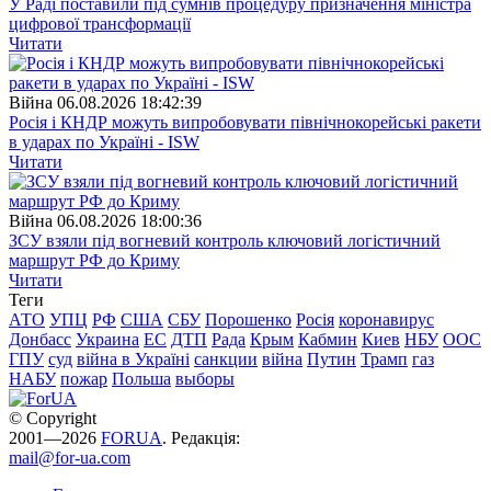
У Раді поставили під сумнів процедуру призначення міністра
цифрової трансформації
Читати
Війна
06.08.2026 18:42:39
Росія і КНДР можуть випробовувати північнокорейські ракети
в ударах по Україні - ISW
Читати
Війна
06.08.2026 18:00:36
ЗСУ взяли під вогневий контроль ключовий логістичний
маршрут РФ до Криму
Читати
Теги
АТО
УПЦ
РФ
США
СБУ
Порошенко
Росія
коронавирус
Донбасс
Украина
ЕС
ДТП
Рада
Крым
Кабмин
Киев
НБУ
ООС
ГПУ
суд
війна в Україні
санкции
війна
Путин
Трамп
газ
НАБУ
пожар
Польша
выборы
© Copyright
2001—2026
FORUA
. Редакція:
mail@for-ua.com