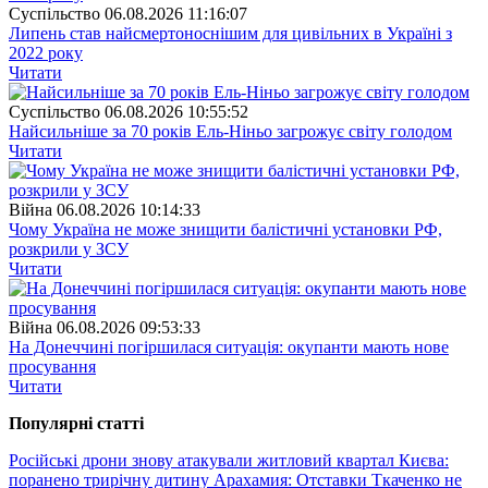
Суспiльство
06.08.2026 11:16:07
Липень став найсмертоноснішим для цивільних в Україні з
2022 року
Читати
Суспiльство
06.08.2026 10:55:52
Найсильніше за 70 років Ель-Ніньо загрожує світу голодом
Читати
Війна
06.08.2026 10:14:33
Чому Україна не може знищити балістичні установки РФ,
розкрили у ЗСУ
Читати
Війна
06.08.2026 09:53:33
На Донеччині погіршилася ситуація: окупанти мають нове
просування
Читати
Популярнi статтi
Російські дрони знову атакували житловий квартал Києва:
поранено трирічну дитину
Арахамия: Отставки Ткаченко не