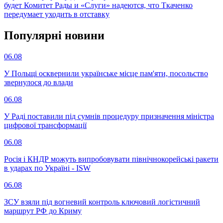
будет
Комитет Рады и «Слуги» надеются, что Ткаченко
передумает уходить в отставку
Популярнi новини
06.08
У Польщі осквернили українське місце пам'яти, посольство
звернулося до влади
06.08
У Раді поставили під сумнів процедуру призначення міністра
цифрової трансформації
06.08
Росія і КНДР можуть випробовувати північнокорейські ракети
в ударах по Україні - ISW
06.08
ЗСУ взяли під вогневий контроль ключовий логістичний
маршрут РФ до Криму