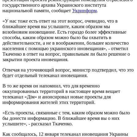
государственного архива Украинского института
национальной памяти, сообщает
Укринформ
.
«У нас тоже есть ответ на этот вопрос, очевидно, что в
ближайшее время вы услышите, каким образом мы
возобновим иновещание. Есть гораздо более эффективные
способы, каким образом можно было бы охватить в
действительности, а не в воображении, большее количество
населения с помощью украинского иновещания», - отметил
Ткаченко в ответ на вопрос, правильным ли было решение о
закрытии проекта иновещания.
Отвечая на уточняющий вопрос, министр подтвердил, что это
будет отдельный телеканал иновещания.
В то же время он напомнил, что для временно
оккупированных территорий в настоящее время вещает
телеканал «Дім» и анонсировал новые проекты для
информирования жителей этих территорий.
«Есть проекты, связанные с тем, каким образом можно было
бы донести информацию. В ближайшее время вы о них
услышите», - рассказал Ткаченко.
Как сообщалось, 12 января телеканал иновещания Украины