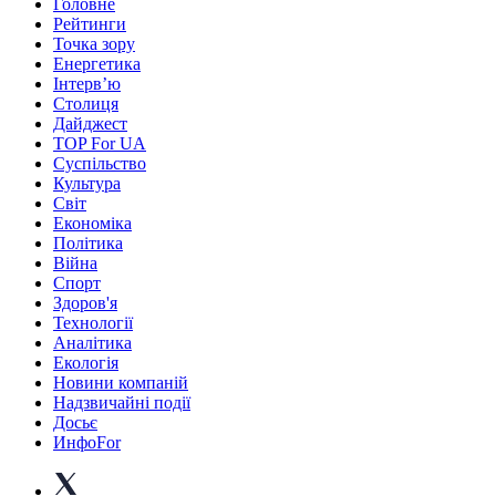
Головне
Рейтинги
Точка зору
Енергетика
Інтерв’ю
Столиця
Дайджест
TOP For UA
Суспiльство
Культура
Світ
Економіка
Політика
Війна
Спорт
Здоров'я
Технології
Аналітика
Екологія
Новини компаній
Надзвичайні події
Досьє
ИнфоFor