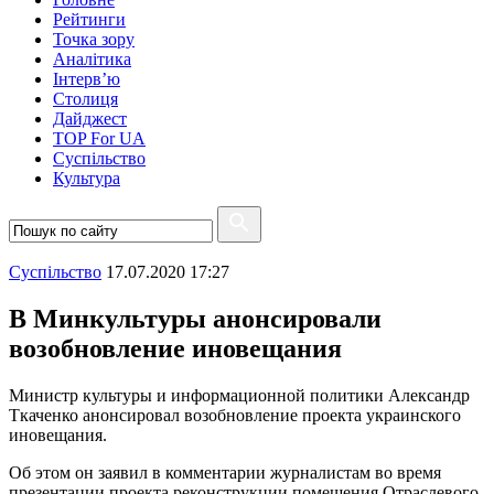
Рейтинги
Точка зору
Аналітика
Інтерв’ю
Столиця
Дайджест
TOP For UA
Суспiльство
Культура
Суспiльство
17.07.2020 17:27
В Минкультуры анонсировали
возобновление иновещания
Министр культуры и информационной политики Александр
Ткаченко анонсировал возобновление проекта украинского
иновещания.
Об этом он заявил в комментарии журналистам во время
презентации проекта реконструкции помещения Отраслевого