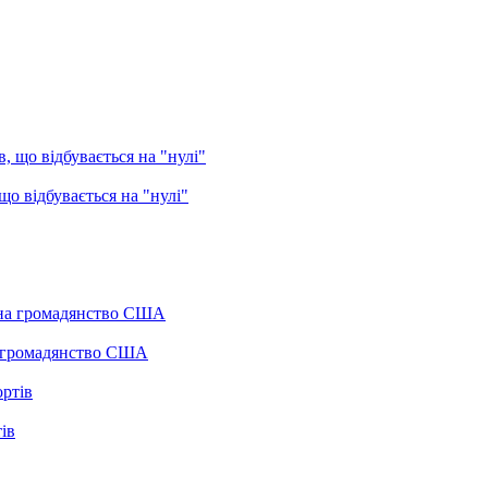
о відбувається на "нулі"
а громадянство США
ів