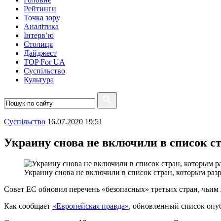
Рейтинги
Точка зору
Аналітика
Інтерв’ю
Столиця
Дайджест
TOP For UA
Суспiльство
Культура
Суспiльство
16.07.2020 19:51
Украину снова не включили в список с
Украину снова не включили в список стран, которым раз
Совет ЕС обновил перечень «безопасных» третьих стран, чьим
Как сообщает
«Европейская правда»
, обновленный список опу