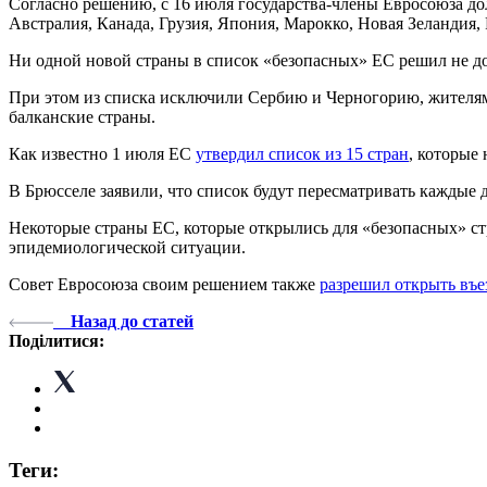
Согласно решению, с 16 июля государства-члены Евросоюза до
Австралия, Канада, Грузия, Япония, Марокко, Новая Зеландия,
Ни одной новой страны в список «безопасных» ЕС решил не до
При этом из списка исключили Сербию и Черногорию, жителям к
балканские страны.
Как известно 1 июля ЕС
утвердил список из 15 стран
, которые 
В Брюсселе заявили, что список будут пересматривать каждые д
Некоторые страны ЕС, которые открылись для «безопасных» ст
эпидемиологической ситуации.
Совет Евросоюза своим решением также
разрешил открыть въе
Назад до статей
Поділитися:
Теги: