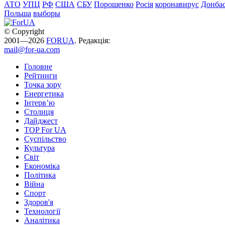
АТО
УПЦ
РФ
США
СБУ
Порошенко
Росія
коронавирус
Донба
Польша
выборы
© Copyright
2001—2026
FORUA
. Редакція:
mail@for-ua.com
Головне
Рейтинги
Точка зору
Енергетика
Інтерв’ю
Столиця
Дайджест
TOP For UA
Суспiльство
Культура
Світ
Економіка
Політика
Війна
Спорт
Здоров'я
Технології
Аналітика