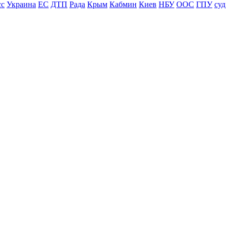
сс
Украина
ЕС
ДТП
Рада
Крым
Кабмин
Киев
НБУ
ООС
ГПУ
суд