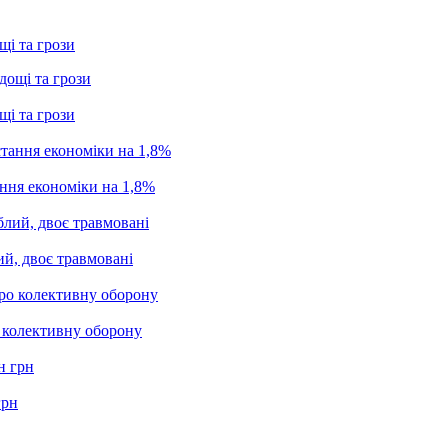
щі та грози
щі та грози
ання економіки на 1,8%
ий, двоє травмовані
о колективну оборону
грн