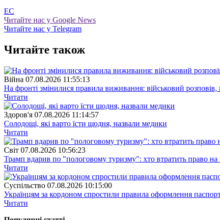
ЕС
Читайте нас у Google News
Читайте нас у Telegram
Читайте також
Війна
07.08.2026 11:55:13
На фронті змінилися правила виживання: військовий розповів, щ
Читати
Здоров'я
07.08.2026 11:14:57
Солодощі, які варто їсти щодня, назвали медики
Читати
Свiт
07.08.2026 10:56:23
Трамп вдарив по "пологовому туризму": хто втратить право н
Читати
Суспiльство
07.08.2026 10:15:00
Українцям за кордоном спростили правила оформлення паспорт
Читати
Популярнi статтi