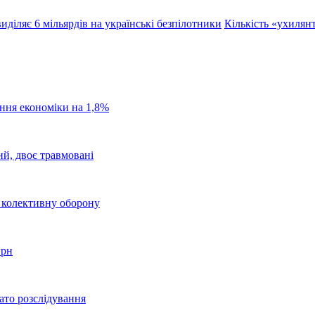
иділяє 6 мільярдів на українські безпілотники
Кількість «ухилян
ання економіки на 1,8%
ий, двоє травмовані
о колективну оборону
грн
ато розслідування