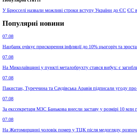
У Брюсселі назвали можливі строки вступу України до ЄС
ЄС в
Популярнi новини
07.08
Нацбанк очікує прискорення інфляції до 10% цьогоріч та зрост
07.08
На Миколаївщині у пункті металобрухту стався вибух: є загибл
07.08
Пакистан, Туреччина та Саудівська Аравія підписали угоду пр
07.08
За екссекретаря МЗС Банькова внесли заставу у розмірі 10 млн 
07.08
На Житомирщині чоловік помер у ТЦК після медогляду, розпоч