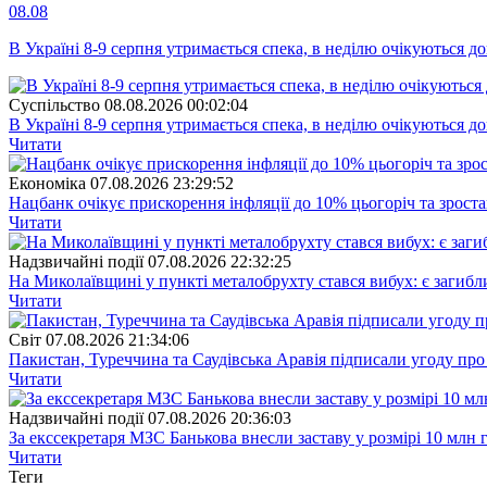
08.08
В Україні 8-9 серпня утримається спека, в неділю очікуються до
Суспiльство
08.08.2026 00:02:04
В Україні 8-9 серпня утримається спека, в неділю очікуються до
Читати
Економіка
07.08.2026 23:29:52
Нацбанк очікує прискорення інфляції до 10% цьогоріч та зрост
Читати
Надзвичайні події
07.08.2026 22:32:25
На Миколаївщині у пункті металобрухту стався вибух: є загибл
Читати
Свiт
07.08.2026 21:34:06
Пакистан, Туреччина та Саудівська Аравія підписали угоду пр
Читати
Надзвичайні події
07.08.2026 20:36:03
За екссекретаря МЗС Банькова внесли заставу у розмірі 10 млн 
Читати
Теги