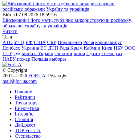
Війна
07.08.2026 18:59:16
Військовий і його мати, публічно використовуючи російську,
ображали Україну та українців
Читати
Теги
АТО
УПЦ
РФ
США
СБУ
Порошенко
Росія
коронавирус
Донбасс
Украина
ЕС
ДТП
Рада
Крым
Кабмин
Киев
НБУ
ООС
ГПУ
суд
війна в Україні
санкции
війна
Путин
Трамп
газ
НАБУ
пожар
Польша
выборы
© Copyright
2001—2026
FORUA
. Редакція:
mail@for-ua.com
Головне
Рейтинги
Точка зору
Енергетика
Інтерв’ю
Столиця
Дайджест
TOP For UA
Суспiльство