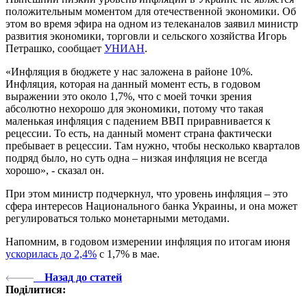
положительным моментом для отечественной экономики. Об
этом во время эфира на одном из телеканалов заявил министр
развития экономики, торговли и сельского хозяйства Игорь
Петрашко, сообщает
УНИАН
.
«Инфляция в бюджете у нас заложена в районе 10%.
Инфляция, которая на данный момент есть, в годовом
выражении это около 1,7%, что с моей точки зрения
абсолютно нехорошо для экономики, потому что такая
маленькая инфляция с падением ВВП приравнивается к
рецессии. То есть, на данный момент страна фактически
пребывает в рецессии. Там нужно, чтобы несколько кварталов
подряд было, но суть одна – низкая инфляция не всегда
хорошо», - сказал он.
При этом министр подчеркнул, что уровень инфляция – это
сфера интересов Национального банка Украины, и она может
регулироваться только монетарными методами.
Напомним, в годовом измерении инфляция по итогам июня
ускорилась до 2,4%
с 1,7% в мае.
Назад до статей
Поділитися: