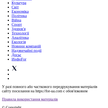
Культура
Світ
Економіка
Політика
Війна
Спорт
Здоров'я
Технології
Аналітика
Екологія
Новини компаній
Надзвичайні події
Досьє
ИнфоFor
У разі повного або часткового передрукування матеріалів
сайту посилання на https://for-ua.com є обов'язковим
Правила використання матеріалів
© Copyright