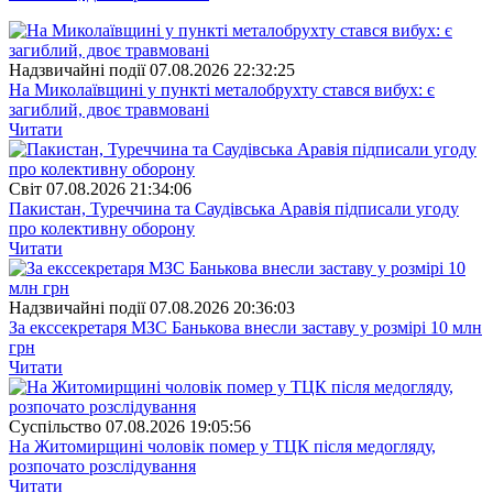
Надзвичайні події
07.08.2026 22:32:25
На Миколаївщині у пункті металобрухту стався вибух: є
загиблий, двоє травмовані
Читати
Свiт
07.08.2026 21:34:06
Пакистан, Туреччина та Саудівська Аравія підписали угоду
про колективну оборону
Читати
Надзвичайні події
07.08.2026 20:36:03
За екссекретаря МЗС Банькова внесли заставу у розмірі 10 млн
грн
Читати
Суспiльство
07.08.2026 19:05:56
На Житомирщині чоловік помер у ТЦК після медогляду,
розпочато розслідування
Читати