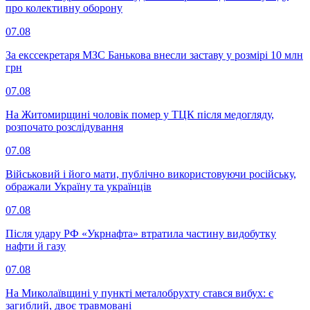
про колективну оборону
07.08
За екссекретаря МЗС Банькова внесли заставу у розмірі 10 млн
грн
07.08
На Житомирщині чоловік помер у ТЦК після медогляду,
розпочато розслідування
07.08
Військовий і його мати, публічно використовуючи російську,
ображали Україну та українців
07.08
Після удару РФ «Укрнафта» втратила частину видобутку
нафти й газу
07.08
На Миколаївщині у пункті металобрухту стався вибух: є
загиблий, двоє травмовані