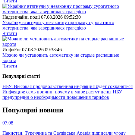
Читати
Надзвичайні події
07.08.2026 09:52:30
Українку втягнули у незаконну програму сурогатного
материнства, яка завершилася трагедією
Читати
ИнфоFor
07.08.2026 09:38:46
Можно ли установить автоматику на старые распашные
ворота
Читати
Популярнi статтi
НБУ: Высокая продовольственная инфляция будет сохраняться
Инфляция: семь причин, почему в мире растут цены
НБУ
предупредил о необходимости повышения тарифов
Популярнi новини
07.08
Пакистан, Туреччина та Саудівська Аравія підписали угоду