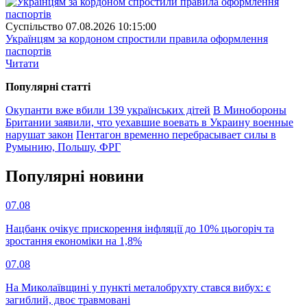
Суспiльство
07.08.2026 10:15:00
Українцям за кордоном спростили правила оформлення
паспортів
Читати
Популярнi статтi
Окупанти вже вбили 139 українських дітей
В Минобороны
Британии заявили, что уехавшие воевать в Украину военные
нарушат закон
Пентагон временно перебрасывает силы в
Румынию, Польшу, ФРГ
Популярнi новини
07.08
Нацбанк очікує прискорення інфляції до 10% цьогоріч та
зростання економіки на 1,8%
07.08
На Миколаївщині у пункті металобрухту стався вибух: є
загиблий, двоє травмовані