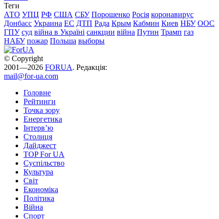
Теги
АТО
УПЦ
РФ
США
СБУ
Порошенко
Росія
коронавирус
Донбасс
Украина
ЕС
ДТП
Рада
Крым
Кабмин
Киев
НБУ
ООС
ГПУ
суд
війна в Україні
санкции
війна
Путин
Трамп
газ
НАБУ
пожар
Польша
выборы
© Copyright
2001—2026
FORUA
. Редакція:
mail@for-ua.com
Головне
Рейтинги
Точка зору
Енергетика
Інтерв’ю
Столиця
Дайджест
TOP For UA
Суспiльство
Культура
Світ
Економіка
Політика
Війна
Спорт