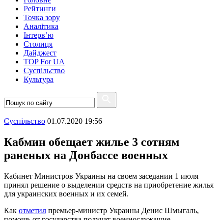
Рейтинги
Точка зору
Аналітика
Інтерв’ю
Столиця
Дайджест
TOP For UA
Суспiльство
Культура
Суспiльство
01.07.2020 19:56
Кабмин обещает жилье 3 сотням
раненых на Донбассе военных
Кабинет Министров Украины на своем заседании 1 июля
принял решение о выделении средств на приобретение жилья
для украинских военных и их семей.
Как
отметил
премьер-министр Украины Денис Шмыгаль,
помощь от государства получат военнослужащие,