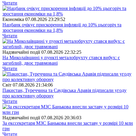
Читати
Економіка
07.08.2026 23:29:52
Нацбанк очікує прискорення інфляції до 10% цьогоріч та
зростання економіки на 1,8%
Читати
Надзвичайні події
07.08.2026 22:32:25
На Миколаївщині у пункті металобрухту стався вибух: є
загиблий, двоє травмовані
Читати
Свiт
07.08.2026 21:34:06
Пакистан, Туреччина та Саудівська Аравія підписали угоду
про колективну оборону
Читати
Надзвичайні події
07.08.2026 20:36:03
За екссекретаря МЗС Банькова внесли заставу у розмірі 10 млн
грн
Читати