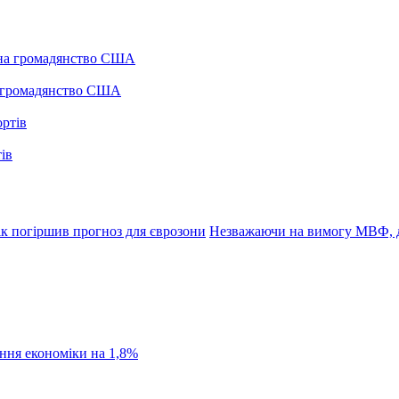
а громадянство США
ів
к погіршив прогноз для єврозони
Незважаючи на вимогу МВФ, д
ання економіки на 1,8%