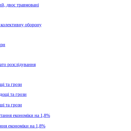
ий, двоє травмовані
о колективну оборону
грн
ато розслідування
щі та грози
щі та грози
ання економіки на 1,8%