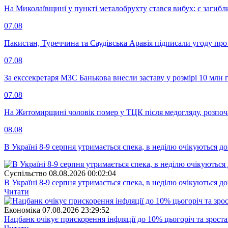
На Миколаївщині у пункті металобрухту стався вибух: є загибл
07.08
Пакистан, Туреччина та Саудівська Аравія підписали угоду пр
07.08
За екссекретаря МЗС Банькова внесли заставу у розмірі 10 млн 
07.08
На Житомирщині чоловік помер у ТЦК після медогляду, розпоч
08.08
В Україні 8-9 серпня утримається спека, в неділю очікуються до
Суспiльство
08.08.2026 00:02:04
В Україні 8-9 серпня утримається спека, в неділю очікуються до
Читати
Економіка
07.08.2026 23:29:52
Нацбанк очікує прискорення інфляції до 10% цьогоріч та зрост