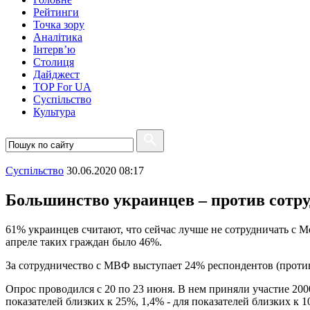
Рейтинги
Точка зору
Аналітика
Інтерв’ю
Столиця
Дайджест
TOP For UA
Суспiльство
Культура
Суспiльство
30.06.2020 08:17
Большинство украинцев – против сотр
61% украинцев считают, что сейчас лучше не сотрудничать 
апреле таких граждан было 46%.
За сотрудничество с МВФ выступает 24% респондентов (против
Опрос проводился с 20 по 23 июня. В нем приняли участие 200
показателей близких к 25%, 1,4% - для показателей близких к 1