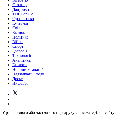
Інтерв’ю
Столиця
Дайджест
TOP For UA
Суспiльство
Культура
Світ
Економіка
Політика
Війна
Спорт
Здоров'я
Технології
Аналітика
Екологія
Новини компаній
Надзвичайні події
Досьє
ИнфоFor
У разі повного або часткового передрукування матеріалів сайту 