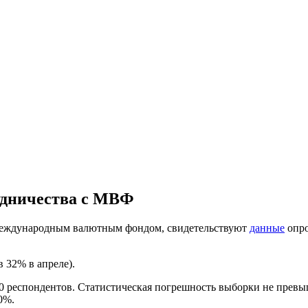
удничества с МВФ
с Международным валютным фондом, свидетельствуют
данные
опро
 32% в апреле).
0 респондентов. Статистическая погрешность выборки не превыша
0%.