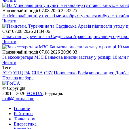
Читати
Надзвичайні події
07.08.2026 22:32:25
На Миколаївщині у пункті металобрухту стався вибух: є загибл
Читати
Свiт
07.08.2026 21:34:06
Пакистан, Туреччина та Саудівська Аравія підписали угоду пр
Читати
Надзвичайні події
07.08.2026 20:36:03
За екссекретаря МЗС Банькова внесли заставу у розмірі 10 млн 
Читати
Теги
АТО
УПЦ
РФ
США
СБУ
Порошенко
Росія
коронавирус
Донба
Польша
выборы
© Copyright
2001—2026
FORUA
. Редакція:
mail@for-ua.com
Головне
Рейтинги
Точка зору
Енергетика