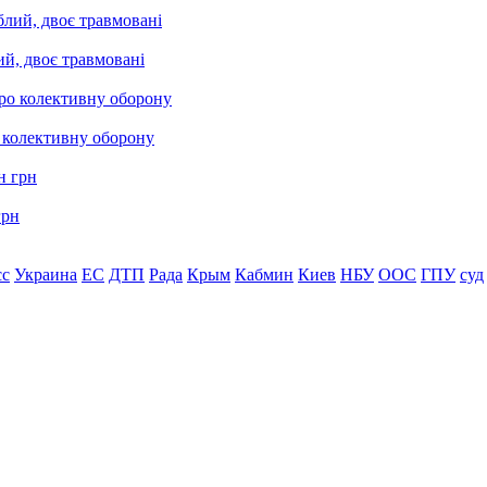
ий, двоє травмовані
о колективну оборону
грн
сс
Украина
ЕС
ДТП
Рада
Крым
Кабмин
Киев
НБУ
ООС
ГПУ
суд