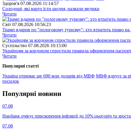
Здоров'я
07.08.2026 11:14:57
Солодощі, які варто їсти щодня, назвали медики
Читати
Свiт
07.08.2026 10:56:23
Трамп вдарив по "пологовому туризму": хто втратить право н
Читати
Суспiльство
07.08.2026 10:15:00
Українцям за кордоном спростили правила оформлення паспорт
Читати
Популярнi статтi
Україна отримає ще 690 млн доларів від МВФ
МВФ вдруге за рі
посилок
Популярнi новини
07.08
Нацбанк очікує прискорення інфляції до 10% цьогоріч та зрост
07.08