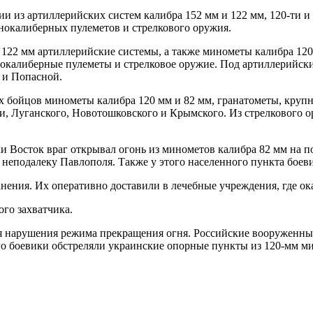
 из артиллерийских систем калибра 152 мм и 122 мм, 120-ти и
нокалиберных пулеметов и стрелкового оружия.
122 мм артиллерийские системы, а также минометы калибра 120 
нокалиберные пулеметы и стрелковое оружие. Под артиллерийски
 и Попасной.
их бойцов минометы калибра 120 мм и 82 мм, гранатометы, круп
и, Луганского, Новотошковского и Крымского. Из стрелкового 
и Восток враг открывал огонь из минометов калибра 82 мм на п
 неподалеку Павлополя. Также у этого населенного пункта бое
ения. Их оперативно доставили в лечебные учреждения, где о
го захватчика.
чая нарушения режима прекращения огня. Российские вооружен
ого боевики обстреляли украинские опорные пункты из 120-мм 
.