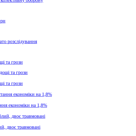
о колективну оборону
грн
ато розслідування
щі та грози
щі та грози
ання економіки на 1,8%
ий, двоє травмовані