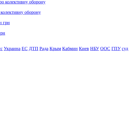
о колективну оборону
грн
сс
Украина
ЕС
ДТП
Рада
Крым
Кабмин
Киев
НБУ
ООС
ГПУ
суд