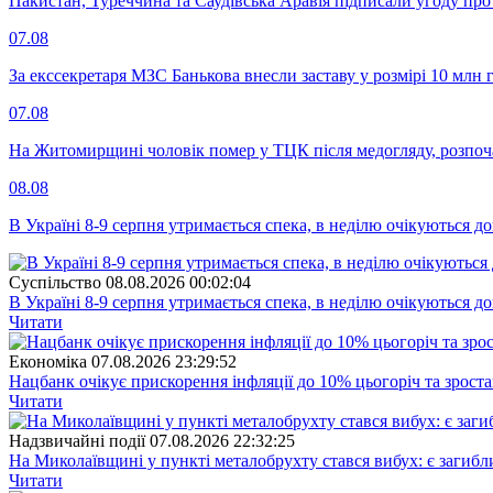
Пакистан, Туреччина та Саудівська Аравія підписали угоду пр
07.08
За екссекретаря МЗС Банькова внесли заставу у розмірі 10 млн 
07.08
На Житомирщині чоловік помер у ТЦК після медогляду, розпоч
08.08
В Україні 8-9 серпня утримається спека, в неділю очікуються до
Суспiльство
08.08.2026 00:02:04
В Україні 8-9 серпня утримається спека, в неділю очікуються до
Читати
Економіка
07.08.2026 23:29:52
Нацбанк очікує прискорення інфляції до 10% цьогоріч та зрост
Читати
Надзвичайні події
07.08.2026 22:32:25
На Миколаївщині у пункті металобрухту стався вибух: є загибл
Читати