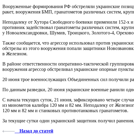
Вооруженные формирования РФ обстреляли украинские позиции
ракет, вооружения БМП, гранатометов различных систем, круп
Неподалеку от Хутора Свободного боевики применили 152-х и 
противник задействовал гранатометы различных систем, круп
у Новоалександровки, Шумив, Троицкого, Золотого-4, Орехово
Также сообщается, что агрессор использовал против украинск
обстрелы из этого вооружения попали защитники Новозвановк
в Железном.
В районе ответственности оперативно-тактической группировк
вооружения агрессор обстреливал украинские опорные пункты
20 июня трое военнослужащих Объединенных сил получили ран
По данным разведки, 20 июня украинские военные ранили одно
С начала текущих суток, 21 июня, зафиксировано четыре слу
из минометов калибра 120 мм и 82 мм. Неподалеку от Железн
120 мм и 82 мм и станковых противотанковых гранатометов.
За текущие сутки один украинский защитник получил ранения
Назад до статей