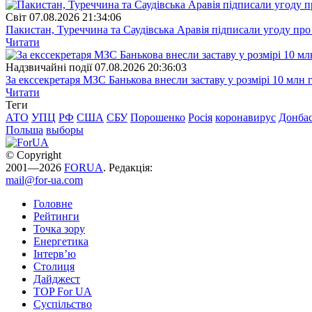
Свiт
07.08.2026 21:34:06
Пакистан, Туреччина та Саудівська Аравія підписали угоду пр
Читати
Надзвичайні події
07.08.2026 20:36:03
За екссекретаря МЗС Банькова внесли заставу у розмірі 10 млн 
Читати
Теги
АТО
УПЦ
РФ
США
СБУ
Порошенко
Росія
коронавирус
Донба
Польша
выборы
© Copyright
2001—2026
FORUA
. Редакція:
mail@for-ua.com
Головне
Рейтинги
Точка зору
Енергетика
Інтерв’ю
Столиця
Дайджест
TOP For UA
Суспiльство