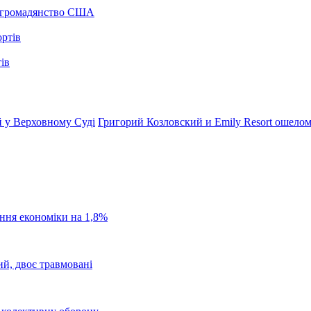
а громадянство США
ів
 у Верховному Суді
Григорий Козловский и Emily Resort ошело
ання економіки на 1,8%
ий, двоє травмовані