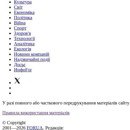
Культура
Світ
Економіка
Політика
Війна
Спорт
Здоров'я
Технології
Аналітика
Екологія
Новини компаній
Надзвичайні події
Досьє
ИнфоFor
У разі повного або часткового передрукування матеріалів сайту 
Правила використання матеріалів
© Copyright
2001—2026
FORUA
. Редакція: