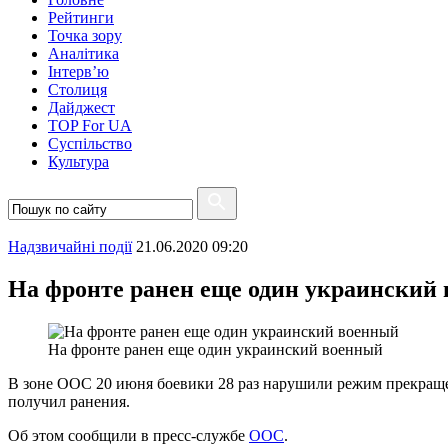
Рейтинги
Точка зору
Аналітика
Інтерв’ю
Столиця
Дайджест
TOP For UA
Суспiльство
Культура
Надзвичайні події
21.06.2020 09:20
На фронте ранен еще один украинский
На фронте ранен еще один украинский военный
В зоне ООС 20 июня боевики 28 раз нарушили режим прекраще
получил ранения.
Об этом сообщили в пресс-службе
ООС
.