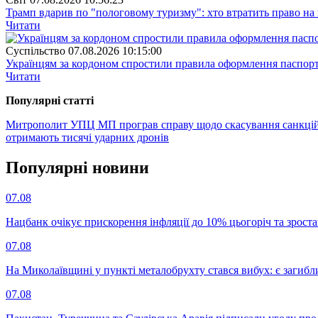
Трамп вдарив по "пологовому туризму": хто втратить право н
Читати
Суспiльство
07.08.2026 10:15:00
Українцям за кордоном спростили правила оформлення паспорт
Читати
Популярнi статтi
Митрополит УПЦ МП програв справу щодо скасування санкцій
отримають тисячі ударних дронів
Популярнi новини
07.08
Нацбанк очікує прискорення інфляції до 10% цьогоріч та зрост
07.08
На Миколаївщині у пункті металобрухту стався вибух: є загибл
07.08