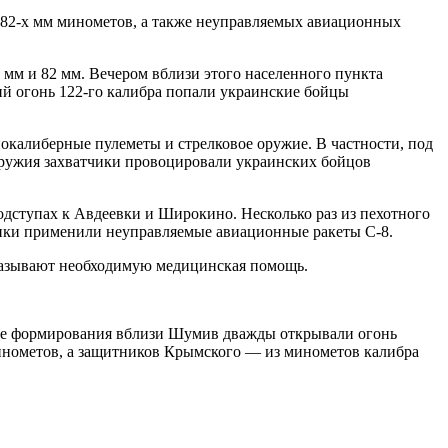
 82-х мм минометов, а также неуправляемых авиационных
мм и 82 мм. Вечером вблизи этого населенного пункта
й огонь 122-го калибра попали украинские бойцы
нокалиберные пулеметы и стрелковое оружие. В частности, под
оружия захватчики провоцировали украинских бойцов
одступах к Авдеевки и Широкино. Несколько раз из пехотного
вики применили неуправляемые авиационные ракеты С-8.
казывают необходимую медицинская помощь.
ные формирования вблизи Шумив дважды открывали огонь
минометов, а защитников Крымского — из минометов калибра