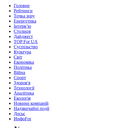
Головне
Рейтинги
Точка зору
Енергетика
Інтерв’ю
Столиця
Дайджест
TOP For UA
Суспiльство
Культура
Світ
Економіка
Політика
Війна
Спорт
Здоров'я
Технології
Аналітика
Екологія
Новини компаній
Надзвичайні події
Досьє
ИнфоFor