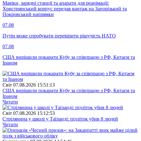
Мавіки, зарядні станції та апарати для реанімації:
Християнський корпус передав вантаж на Запорізький та
Покровський напрямки
07.08
Путін може спробувати перевірити рішучість НАТО
07.08
США вирішили покарати Кубу за співпрацю з РФ, Китаєм та
Іраном
Свiт
07.08.2026 15:51:13
США вирішили покарати Кубу за співпрацю з РФ, Китаєм та
Іраном
Читати
Свiт
07.08.2026 15:12:53
Стрілянина у школі у Таїланді: підліток убив 8 людей
Читати