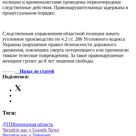
полиции и криминалистами проведены первоочередные
следственные действия. Правонарушительница задержана в
процессуальном порядке.
Следственным управлением областной полиции начато
уголовное производство по ч.2 ст. 286 Уголовного кодекса
Украины (нарушение правил безопасности дорожного
движения, повлекших смерть потерпевшего или причинили
тяжкие телесные повреждения). За такое правонарушение
женщине грозит до 8 лет лишения свободы.
Назад до статей
Поділитися:
Теги:
ДТП
Винницкая область
Читайте нас у Google News
Читайте нас у Telegram