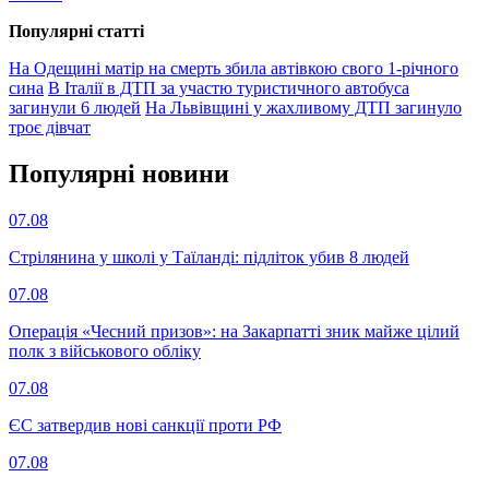
Популярнi статтi
На Одещині матір на смерть збила автівкою свого 1-річного
сина
В Італії в ДТП за участю туристичного автобуса
загинули 6 людей
На Львівщині у жахливому ДТП загинуло
троє дівчат
Популярнi новини
07.08
Стрілянина у школі у Таїланді: підліток убив 8 людей
07.08
Операція «Чесний призов»: на Закарпатті зник майже цілий
полк з військового обліку
07.08
ЄС затвердив нові санкції проти РФ
07.08