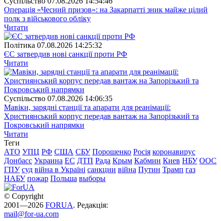
Суспiльство
07.08.2026 14:54:46
Операція «Чесний призов»: на Закарпатті зник майже цілий
полк з військового обліку
Читати
Полiтика
07.08.2026 14:25:32
ЄС затвердив нові санкції проти РФ
Читати
Суспiльство
07.08.2026 14:06:35
Мавіки, зарядні станції та апарати для реанімації:
Християнський корпус передав вантаж на Запорізький та
Покровський напрямки
Читати
Теги
АТО
УПЦ
РФ
США
СБУ
Порошенко
Росія
коронавирус
Донбасс
Украина
ЕС
ДТП
Рада
Крым
Кабмин
Киев
НБУ
ООС
ГПУ
суд
війна в Україні
санкции
війна
Путин
Трамп
газ
НАБУ
пожар
Польша
выборы
© Copyright
2001—2026
FORUA
. Редакція:
mail@for-ua.com