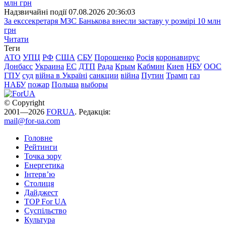
Надзвичайні події
07.08.2026 20:36:03
За екссекретаря МЗС Банькова внесли заставу у розмірі 10 млн
грн
Читати
Теги
АТО
УПЦ
РФ
США
СБУ
Порошенко
Росія
коронавирус
Донбасс
Украина
ЕС
ДТП
Рада
Крым
Кабмин
Киев
НБУ
ООС
ГПУ
суд
війна в Україні
санкции
війна
Путин
Трамп
газ
НАБУ
пожар
Польша
выборы
© Copyright
2001—2026
FORUA
. Редакція:
mail@for-ua.com
Головне
Рейтинги
Точка зору
Енергетика
Інтерв’ю
Столиця
Дайджест
TOP For UA
Суспiльство
Культура