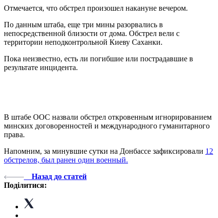
Отмечается, что обстрел произошел накануне вечером.
По данным штаба, еще три мины разорвались в
непосредственной близости от дома. Обстрел вели с
территории неподконтрольной Киеву Саханки.
Пока неизвестно, есть ли погибшие или пострадавшие в
результате инцидента.
В штабе ООС назвали обстрел откровенным игнорированием
минских договоренностей и международного гуманитарного
права.
Напомним, за минувшие сутки на Донбассе зафиксировали
12
обстрелов, был ранен один военный.
Назад до статей
Поділитися: