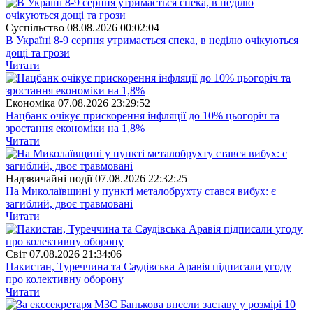
Суспiльство
08.08.2026 00:02:04
В Україні 8-9 серпня утримається спека, в неділю очікуються
дощі та грози
Читати
Економіка
07.08.2026 23:29:52
Нацбанк очікує прискорення інфляції до 10% цьогоріч та
зростання економіки на 1,8%
Читати
Надзвичайні події
07.08.2026 22:32:25
На Миколаївщині у пункті металобрухту стався вибух: є
загиблий, двоє травмовані
Читати
Свiт
07.08.2026 21:34:06
Пакистан, Туреччина та Саудівська Аравія підписали угоду
про колективну оборону
Читати