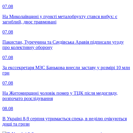
07.08
На Миколаївщині у пункті металобрухту стався вибух: є
загиблий, двоє травмовані
07.08
Пакистан, Туреччина та Саудівська Аравія підписали угоду
про колективну оборону
07.08
За екссекретаря МЗС Банькова внесли заставу у розмірі 10 млн
грн
07.08
На Житомирщині чоловік помер у ТЦК після медогляду,
розпочато розслідування
08.08
В Україні 8-9 серпня утримається спека, в неділю очікуються
дощі та грози