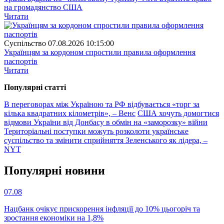
на громадянство США
Читати
Суспiльство
07.08.2026 10:15:00
Українцям за кордоном спростили правила оформлення
паспортів
Читати
Популярнi статтi
В переговорах між Україною та РФ відбувається «торг за
кілька квадратних кілометрів», – Венс
США хочуть домогтися
відмови України від Донбасу в обмін на «заморозку» війни
Територіальні поступки можуть розколоти українське
суспільство та змінити сприйняття Зеленського як лідера, –
NYT
Популярнi новини
07.08
Нацбанк очікує прискорення інфляції до 10% цьогоріч та
зростання економіки на 1,8%