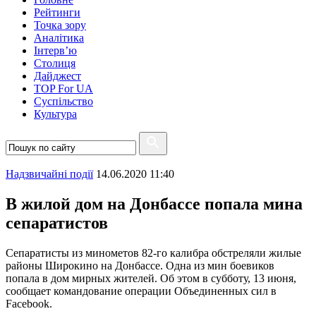
Рейтинги
Точка зору
Аналітика
Інтерв’ю
Столиця
Дайджест
TOP For UA
Суспiльство
Культура
Надзвичайні події
14.06.2020 11:40
В жилой дом на Донбассе попала мина
сепаратистов
Сепаратисты из минометов 82-го калибра обстреляли жилые
районы Широкино на Донбассе. Одна из мин боевиков
попала в дом мирных жителей. Об этом в субботу, 13 июня,
сообщает командование операции Объединенных сил в
Facebook.