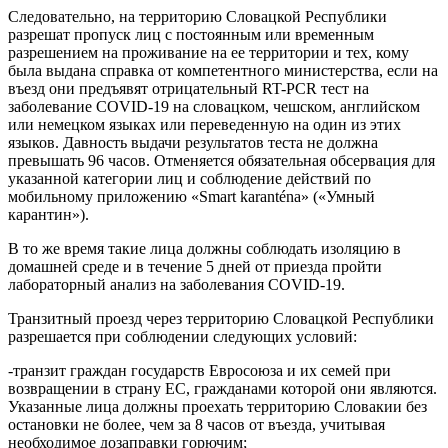
Следовательно, на территорию Словацкой Республики
разрешат пропуск лиц с постоянным или временным
разрешением на проживание на ее территории и тех, кому
была выдана справка от компетентного министерства, если на
въезд они предъявят отрицательный RT-PCR тест на
заболевание COVID-19 на словацком, чешском, английском
или немецком языках или переведенную на один из этих
языков. Давность выдачи результатов теста не должна
превышать 96 часов. Отменяется обязательная обсервация для
указанной категории лиц и соблюдение действий по
мобильному приложению «Smart karanténa» («Умный
карантин»).
В то же время такие лица должны соблюдать изоляцию в
домашней среде и в течение 5 дней от приезда пройти
лабораторный анализ на заболевания COVID-19.
Транзитный проезд через территорию Словацкой Республики
разрешается при соблюдении следующих условий:
-транзит граждан государств Евросоюза и их семей при
возвращении в страну ЕС, гражданами которой они являются.
Указанные лица должны проехать территорию Словакии без
остановки не более, чем за 8 часов от въезда, учитывая
необходимое дозаправки горючим;