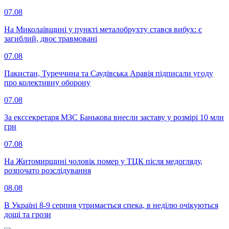
07.08
На Миколаївщині у пункті металобрухту стався вибух: є
загиблий, двоє травмовані
07.08
Пакистан, Туреччина та Саудівська Аравія підписали угоду
про колективну оборону
07.08
За екссекретаря МЗС Банькова внесли заставу у розмірі 10 млн
грн
07.08
На Житомирщині чоловік помер у ТЦК після медогляду,
розпочато розслідування
08.08
В Україні 8-9 серпня утримається спека, в неділю очікуються
дощі та грози