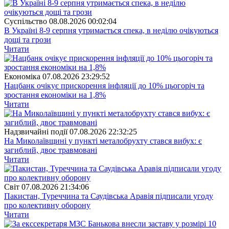
Суспiльство
08.08.2026 00:02:04
В Україні 8-9 серпня утримається спека, в неділю очікуються
дощі та грози
Читати
Економіка
07.08.2026 23:29:52
Нацбанк очікує прискорення інфляції до 10% цьогоріч та
зростання економіки на 1,8%
Читати
Надзвичайні події
07.08.2026 22:32:25
На Миколаївщині у пункті металобрухту стався вибух: є
загиблий, двоє травмовані
Читати
Свiт
07.08.2026 21:34:06
Пакистан, Туреччина та Саудівська Аравія підписали угоду
про колективну оборону
Читати