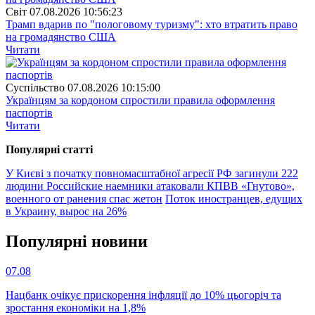
Свiт
07.08.2026 10:56:23
Трамп вдарив по "пологовому туризму": хто втратить право
на громадянство США
Читати
Суспiльство
07.08.2026 10:15:00
Українцям за кордоном спростили правила оформлення
паспортів
Читати
Популярнi статтi
У Києві з початку повномасштабної агресії РФ загинули 222
людини
Российские наемники атаковали КПВВ «Гнутово»,
военного от ранения спас жетон
Поток иностранцев, едущих
в Украину, вырос на 26%
Популярнi новини
07.08
Нацбанк очікує прискорення інфляції до 10% цьогоріч та
зростання економіки на 1,8%