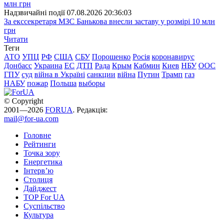
Надзвичайні події
07.08.2026 20:36:03
За екссекретаря МЗС Банькова внесли заставу у розмірі 10 млн
грн
Читати
Теги
АТО
УПЦ
РФ
США
СБУ
Порошенко
Росія
коронавирус
Донбасс
Украина
ЕС
ДТП
Рада
Крым
Кабмин
Киев
НБУ
ООС
ГПУ
суд
війна в Україні
санкции
війна
Путин
Трамп
газ
НАБУ
пожар
Польша
выборы
© Copyright
2001—2026
FORUA
. Редакція:
mail@for-ua.com
Головне
Рейтинги
Точка зору
Енергетика
Інтерв’ю
Столиця
Дайджест
TOP For UA
Суспiльство
Культура