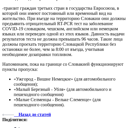
-транзит граждан третьих стран в государства Евросоюза, в
которой они имеют постоянный или временный вид на
жительство. При въезде на территорию Словакии они должны
предъявить отрицательный RT-PCR тест на заболевание
COVID-19 словацком, чешском, английском или немецком
языках или переведен одной из этих языков. Давность выдачи
результатов теста не должна превышать 96 часов. Такие лица
должны проехать территорию Словацкой Республики без
остановки не более, чем за 8:00 от въезда, учитывая
необходимое дозаправки топливом.
Напоминаем, пока на границе со Словакией функционируют
пункты пропуска:
«Ужгород - Вишне Немецкое» (для автомобильного
сообщения);
«Малый Березный - Убля» (для автомобильного и
пешеходного сообщения)
«Малые Селменцы - Вельке Слеменце» (для
пешеходного сообщения).
Назад до статей
Поділитися: