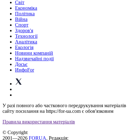
Світ
Економіка
Політика
Війна
Спорт
Здоров'я
Технології
Аналітика
Екологія
Новини компаній
Надзвичайні події
Досьє
ИнфоFor
У разі повного або часткового передрукування матеріалів
сайту посилання на https://for-ua.com є обов'язковим
Правила використання матеріалів
© Copyright
2001—2026
FORUA
. Редакція: