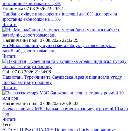
Економіка
07.08.2026 23:29:52
Нацбанк очікує прискорення інфляції до 10% цьогоріч та
зростання економіки на 1,8%
Читати
Надзвичайні події
07.08.2026 22:32:25
На Миколаївщині у пункті металобрухту стався вибух: є
загиблий, двоє травмовані
Читати
Свiт
07.08.2026 21:34:06
Пакистан, Туреччина та Саудівська Аравія підписали угоду
про колективну оборону
Читати
Надзвичайні події
07.08.2026 20:36:03
За екссекретаря МЗС Банькова внесли заставу у розмірі 10 млн
грн
Читати
Теги
АТО
УПЦ
РФ
США
СБУ
Порошенко
Росія
коронавирус