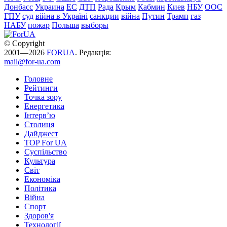
Донбасс
Украина
ЕС
ДТП
Рада
Крым
Кабмин
Киев
НБУ
ООС
ГПУ
суд
війна в Україні
санкции
війна
Путин
Трамп
газ
НАБУ
пожар
Польша
выборы
© Copyright
2001—2026
FORUA
. Редакція:
mail@for-ua.com
Головне
Рейтинги
Точка зору
Енергетика
Інтерв’ю
Столиця
Дайджест
TOP For UA
Суспiльство
Культура
Світ
Економіка
Політика
Війна
Спорт
Здоров'я
Технології