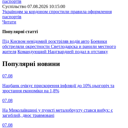
Суспiльство
07.08.2026 10:15:00
Українцям за кордоном спростили правила оформлення
паспортів
Читати
Популярнi статтi
Під Києвом невідомий розстріляв водія авто
Боевики
обстреляли окрестности Светлодарска и ранили местного
жителя
Командующий Нацгвардией подал в отставку
Популярнi новини
07.08
Нацбанк очікує прискорення інфляції до 10% цьогоріч та
зростання економіки на 1,8%
07.08
На Миколаївщині у пункті металобрухту стався вибух: є
загиблий, двоє травмовані
07.08