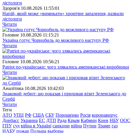
Здоров'я
10.08.2026 11:55:01
Напій, який може «вимикати» хронічне запалення, назвали
дієтологи
Читати
Головне
10.08.2026 11:15:21
Україна готує Чорнобиль до можливого наступу РФ
Читати
Головне
10.08.2026 10:56:21
Patriot по-українськи: чого злякались американські виробники
Читати
Аналітика
10.08.2026 10:42:03
Знаковий дебют: що показав і приховав візит Зеленського до
Сербії
Читати
Теги
АТО
УПЦ
РФ
США
СБУ
Порошенко
Росія
коронавирус
Донбасс
Украина
ЕС
ДТП
Рада
Крым
Кабмин
Киев
НБУ
ООС
ГПУ
суд
війна в Україні
санкции
війна
Путин
Трамп
газ
НАБУ
пожар
Польша
выборы