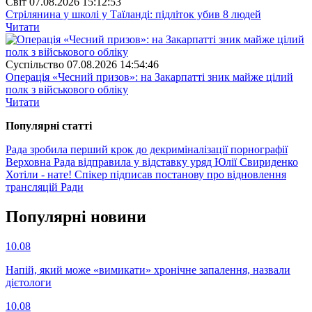
Свiт
07.08.2026 15:12:53
Стрілянина у школі у Таїланді: підліток убив 8 людей
Читати
Суспiльство
07.08.2026 14:54:46
Операція «Чесний призов»: на Закарпатті зник майже цілий
полк з військового обліку
Читати
Популярнi статтi
Рада зробила перший крок до декриміналізації порнографії
Верховна Рада відправила у відставку уряд Юлії Свириденко
Хотіли - нате! Спікер підписав постанову про відновлення
трансляцій Ради
Популярнi новини
10.08
Напій, який може «вимикати» хронічне запалення, назвали
дієтологи
10.08