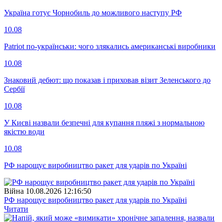
Україна готує Чорнобиль до можливого наступу РФ
10.08
Patriot по-українськи: чого злякались американські виробники
10.08
Знаковий дебют: що показав і приховав візит Зеленського до
Сербії
10.08
У Києві назвали безпечні для купання пляжі з нормальною
якістю води
10.08
РФ нарощує виробництво ракет для ударів по Україні
Війна
10.08.2026 12:16:50
РФ нарощує виробництво ракет для ударів по Україні
Читати