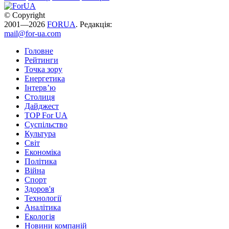
© Copyright
2001—2026
FORUA
. Редакція:
mail@for-ua.com
Головне
Рейтинги
Точка зору
Енергетика
Інтерв’ю
Столиця
Дайджест
TOP For UA
Суспiльство
Культура
Світ
Економіка
Політика
Війна
Спорт
Здоров'я
Технології
Аналітика
Екологія
Новини компаній