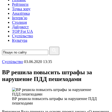
Рейтинги
Точка зору
Аналітика
Інтерв’ю
Столиця
Дайджест
TOP For UA
Суспiльство
Культура
Суспiльство
03.06.2020 13:35
ВР решила повысить штрафы за
нарушение ПДД пешеходами
ВР решила повысить штрафы за нарушение ПДД
пешеходами
Верховная Рада приняла за основу проект закона «О внесении