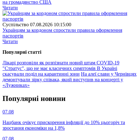
на громадянство США
Читати
Суспiльство
07.08.2026 10:15:00
Українцям за кордоном спростили правила оформлення
паспортів
Читати
Популярнi статтi
Лікарі розповіли як розпізнати новий штам COVID-19
"Стратус", що не має класичних симптомів
В Україні
скасували поділ на карантинні зони
На алеї слави у Чернівцях
демонтували зірку співака, який виступив на концерті у
«Лужниках»
Популярнi новини
07.08
Нацбанк очікує прискорення інфляції до 10% цьогоріч та
зростання економіки на 1,8%
07.08