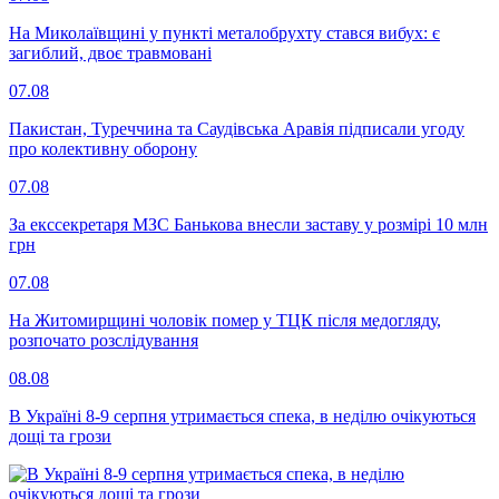
На Миколаївщині у пункті металобрухту стався вибух: є
загиблий, двоє травмовані
07.08
Пакистан, Туреччина та Саудівська Аравія підписали угоду
про колективну оборону
07.08
За екссекретаря МЗС Банькова внесли заставу у розмірі 10 млн
грн
07.08
На Житомирщині чоловік помер у ТЦК після медогляду,
розпочато розслідування
08.08
В Україні 8-9 серпня утримається спека, в неділю очікуються
дощі та грози