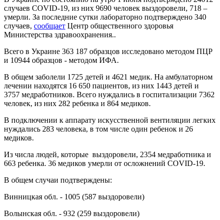
случаев COVID-19, из них 9690 человек выздоровели, 718 –
умерли. За последние сутки лабораторно подтверждено 340
случаев,
сообщает
Центр общественного здоровья
Министерства здравоохранения..
Всего в Украине 363 187 образцов исследовано методом ПЦР
и 10944 образцов - методом ИФА.
В общем заболели 1725 детей и 4621 медик. На амбулаторном
лечении находятся 16 650 пациентов, из них 1443 детей и
3757 медработников. Всего нуждались в госпитализации 7362
человек, из них 282 ребенка и 864 медиков.
В подключении к аппарату искусственной вентиляции легких
нуждались 283 человека, в том числе один ребенок и 26
медиков.
Из числа людей, которые выздоровели, 2354 медработника и
663 ребенка. 36 медиков умерли от осложнений COVID-19.
В общем случаи подтверждены:
Винницкая обл. - 1005 (587 выздоровели)
Волынская обл. - 932 (259 выздоровели)