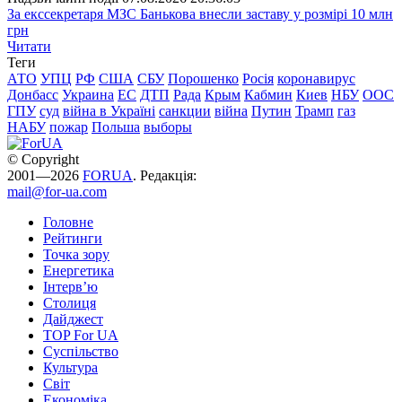
За екссекретаря МЗС Банькова внесли заставу у розмірі 10 млн
грн
Читати
Теги
АТО
УПЦ
РФ
США
СБУ
Порошенко
Росія
коронавирус
Донбасс
Украина
ЕС
ДТП
Рада
Крым
Кабмин
Киев
НБУ
ООС
ГПУ
суд
війна в Україні
санкции
війна
Путин
Трамп
газ
НАБУ
пожар
Польша
выборы
© Copyright
2001—2026
FORUA
. Редакція:
mail@for-ua.com
Головне
Рейтинги
Точка зору
Енергетика
Інтерв’ю
Столиця
Дайджест
TOP For UA
Суспiльство
Культура
Світ
Економіка