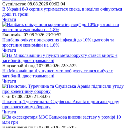
Суспiльство
08.08.2026 00:02:04
В Україні 8-9 серпня утримається спека, в неділю очікуються
дощі та грози
Читати
Економіка
07.08.2026 23:29:52
Нацбанк очікує прискорення інфляції до 10% цьогоріч та
зростання економіки на 1,8%
Читати
Надзвичайні події
07.08.2026 22:32:25
На Миколаївщині у пункті металобрухту стався вибух: є
загиблий, двоє травмовані
Читати
Свiт
07.08.2026 21:34:06
Пакистан, Туреччина та Саудівська Аравія підписали угоду
про колективну оборону
Читати
Надзвичайні події
07.08.2026 20:36:03