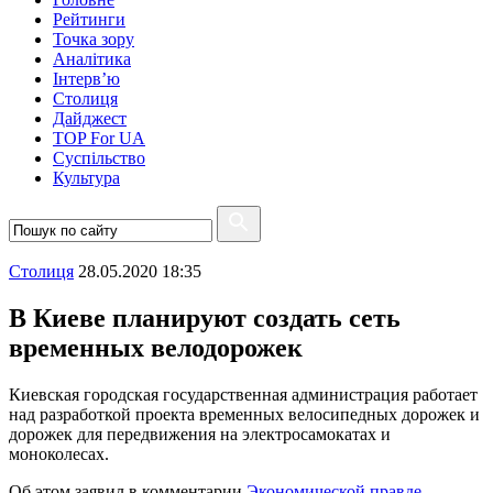
Рейтинги
Точка зору
Аналітика
Інтерв’ю
Столиця
Дайджест
TOP For UA
Суспiльство
Культура
Столиця
28.05.2020 18:35
В Киеве планируют создать сеть
временных велодорожек
Киевская городская государственная администрация работает
над разработкой проекта временных велосипедных дорожек и
дорожек для передвижения на электросамокатах и
моноколесах.
Об этом заявил в комментарии
Экономической правде