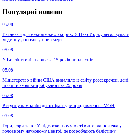
Популярнi новини
05.08
Евтаназія для невиліковно хворих: У Нью-Йорку легалізували
медичну допомогу при смерті
05.08
У Веллінгтоні вперше за 15 років випав сніг
05.08
Міністерство війни США видалило із сайту розсекречені дані
про військові випробування за 25 років
05.08
Вступну кампанію до аспірантури продовжено – МОН
05.08
Гори, гори ясно: У підмосковному місті виникла пожежа у
головному науковому центрі, де розробляють балістику