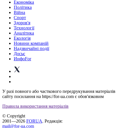
Економіка
Політика
Війна
Спорт
Здоров'я
Технології
Аналітика
Екологія
Новини компаній
Надзвичайні події
Досьє
ИнфоFor
У разі повного або часткового передрукування матеріалів
сайту посилання на https://for-ua.com є обов'язковим
Правила використання матеріалів
© Copyright
2001—2026
FORUA
. Редакція:
mail@for-ua.com