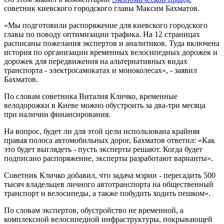
советник киевского городского главы Максим Бахматов.
«Мы подготовили распоряжение для киевского городского
главы по поводу оптимизации трафика. На 12 страницах
расписаны пожелания экспертов и аналитиков. Туда включена
история по организации временных велосипедных дорожек и
дорожек для передвижения на альтернативных видах
транспорта - электросамокатах и моноколесах», - заявил
Бахматов.
По словам советника Виталия Кличко, временные
велодорожки в Киеве можно обустроить за два-три месяца
при наличии финансирования.
На вопрос, будет ли для этой цели использована крайняя
правая полоса автомобильных дорог, Бахматов ответил: «Как
это будет выглядеть - пусть эксперты решают. Когда будет
подписано распоряжение, эксперты разработают варианты».
Советник Кличко добавил, что задача мэрии - пересадить 500
тысяч владельцев личного автотранспорта на общественный
транспорт и велосипеды, а также побудить ходить пешком».
По словам экспертов, обустройство не временной, а
комплексной велосипедной инфраструктуры, покрывающей