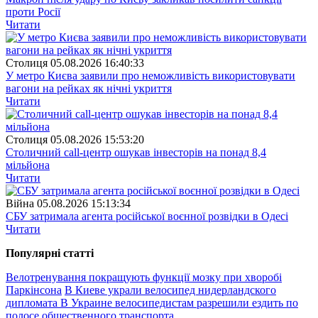
проти Росії
Читати
Столиця
05.08.2026 16:40:33
У метро Києва заявили про неможливість використовувати
вагони на рейках як нічні укриття
Читати
Столиця
05.08.2026 15:53:20
Столичний call-центр ошукав інвесторів на понад 8,4
мільйона
Читати
Війна
05.08.2026 15:13:34
СБУ затримала агента російської воєнної розвідки в Одесі
Читати
Популярнi статтi
Велотренування покращують функції мозку при хворобі
Паркінсона
В Киеве украли велосипед нидерландского
дипломата
В Украине велосипедистам разрешили ездить по
полосе общественного транспорта