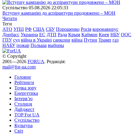
Суспiльство
05.08.2026 22:05:33
Вступну кампанію до аспірантури продовжено – МОН
Читати
Теги
АТО
УПЦ
РФ
США
СБУ
Порошенко
Росія
коронавирус
Донбасс
Украина
ЕС
ДТП
Рада
Крым
Кабмин
Киев
НБУ
ООС
ГПУ
суд
війна в Україні
санкции
війна
Путин
Трамп
газ
НАБУ
пожар
Польша
выборы
© Copyright
2001—2026
FORUA
. Редакція:
mail@for-ua.com
Головне
Рейтинги
Точка зору
Енергетика
Інтерв’ю
Столиця
Дайджест
TOP For UA
Суспiльство
Культура
Світ