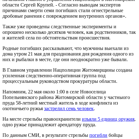
области Сергей Крупей. - Согласно выводам экспертов
причинами смерти семи погибших стали огнестрельные
дробовые ранения с повреждением внутренних органов».
Также уже проведены следственные эксперименты и
опрошено несколько десятков человек, как родственников, так
и жителей села по обстоятельствам происшествия.
Родные погибших рассказывают, что мужчины выехали из
дома утром 21 мая для празднования дня рождения одного из
них и рыбалки в месте, где они неоднократно уже бывали.
В Главном управлении Нацполиции Житомирщины создана
усиленная следственно-оперативная группа под
процессуальным руководством прокуратуры области.
Напомним, 22 мая около 1:00 в селе Новоселица
Попельнянского района Житомирской области у частныого
пруда 58-летний ​местный житель в ходе конфликта из
охотничьего ружья
застрелил семь человек
.
На месте стрельбы правоохранители
изъяли 5 единиц оружия
,
одно ружье принадлежит арендатору пруда.
По данным СМИ, в результате стрельбы
погибли
бойцы