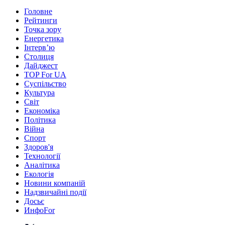
Головне
Рейтинги
Точка зору
Енергетика
Інтерв’ю
Столиця
Дайджест
TOP For UA
Суспiльство
Культура
Світ
Економіка
Політика
Війна
Спорт
Здоров'я
Технології
Аналітика
Екологія
Новини компаній
Надзвичайні події
Досьє
ИнфоFor