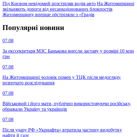
Під Києвом невідомий розстріляв водія авто
На Житомирщині
звільняють дороги від несанкціонованих блокпостів
Житомирщину вперше обстріляли з «Градів
Популярнi новини
07.08
За екссекретаря МЗС Банькова внесли заставу у розмірі 10 млн
грн
07.08
На Житомирщині чоловік помер у ТЦК після медогляду,
розпочато розслідування
07.08
Військовий і його мати, публічно використовуючи російську,
ображали Україну та українців
07.08
Після удару РФ «Укрнафта» втратила частину видобутку
нафти й газу