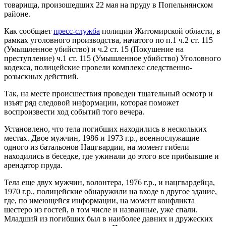
товарища, произошедших 22 мая на пруду в Попельнянском
районе.
Как сообщает
пресс-служба
полиции Житомирской области, в
рамках уголовного производства, начатого по п.1 ч.2 ст. 115
(Умышленное убийство) и ч.2 ст. 15 (Покушение на
преступление) ч.1 ст. 115 (Умышленное убийство) Уголовного
кодекса, полицейские провели комплекс следственно-
розыскных действий.
Так, на месте происшествия проведен тщательный осмотр и
изъят ряд следовой информации, которая поможет
воспроизвести ход событий того вечера.
Установлено, что тела погибших находились в нескольких
местах. Двое мужчин, 1986 и 1973 г.р., военнослужащие
одного из батальонов Нацгвардии, на момент гибели
находились в беседке, где ужинали до этого все прибывшие и
арендатор пруда.
Тела еще двух мужчин, волонтера, 1976 г.р., и нацгвардейца,
1970 г.р., полицейские обнаружили на входе в другое здание,
где, по имеющейся информации, на момент конфликта
шестеро из гостей, в том числе и названные, уже спали.
Младший из погибших был в наиболее давних и дружеских