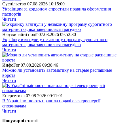
Суспiльство
07.08.2026 10:15:00
Українцям за кордоном спростили правила оформлення
паспортів
Читати
Надзвичайні події
07.08.2026 09:52:30
Українку втягнули у незаконну програму сурогатного
материнства, яка завершилася трагедією
Читати
ИнфоFor
07.08.2026 09:38:46
Можно ли установить автоматику на старые распашные
ворота
Читати
Енергетика
07.08.2026 09:11:01
В Україні змінюють правила подачі електроенергії
споживачам
Читати
Популярнi статтi