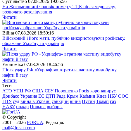
Суспiльство
07.08.2026 19:05:56
На Житомирщині чоловік помер у ТЦК після медогляду,
розпочато розслідування
Читати
Війна
07.08.2026 18:59:16
Військовий і його мати, публічно використовуючи російську,
ображали Україну та українців
Читати
Економіка
07.08.2026 18:46:56
Після удару РФ «Укрнафта» втратила частину видобутку
нафти й газу
Читати
Теги
АТО
УПЦ
РФ
США
СБУ
Порошенко
Росія
коронавирус
Донбасс
Украина
ЕС
ДТП
Рада
Крым
Кабмин
Киев
НБУ
ООС
ГПУ
суд
війна в Україні
санкции
війна
Путин
Трамп
газ
НАБУ
пожар
Польша
выборы
© Copyright
2001—2026
FORUA
. Редакція:
mail@for-ua.com