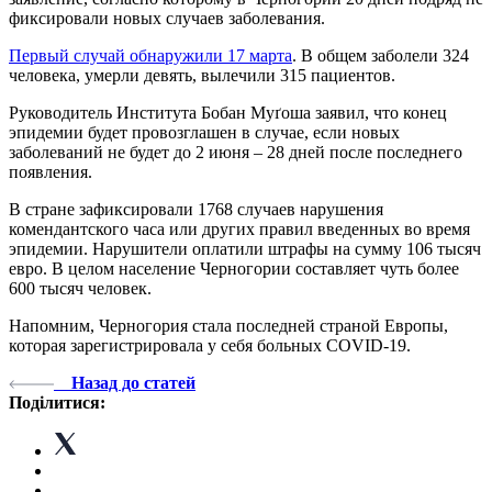
фиксировали новых случаев заболевания.
Первый случай обнаружили 17 марта
. В общем заболели 324
человека, умерли девять, вылечили 315 пациентов.
Руководитель Института Бобан Муґоша заявил, что конец
эпидемии будет провозглашен в случае, если новых
заболеваний не будет до 2 июня – 28 дней после последнего
появления.
В стране зафиксировали 1768 случаев нарушения
комендантского часа или других правил введенных во время
эпидемии. Нарушители оплатили штрафы на сумму 106 тысяч
евро. В целом население Черногории составляет чуть более
600 тысяч человек.
Напомним, Черногория стала последней страной Европы,
которая зарегистрировала у себя больных COVID-19.
Назад до статей
Поділитися: