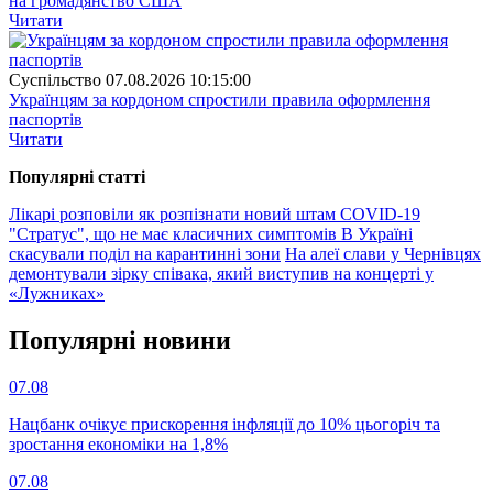
на громадянство США
Читати
Суспiльство
07.08.2026 10:15:00
Українцям за кордоном спростили правила оформлення
паспортів
Читати
Популярнi статтi
Лікарі розповіли як розпізнати новий штам COVID-19
"Стратус", що не має класичних симптомів
В Україні
скасували поділ на карантинні зони
На алеї слави у Чернівцях
демонтували зірку співака, який виступив на концерті у
«Лужниках»
Популярнi новини
07.08
Нацбанк очікує прискорення інфляції до 10% цьогоріч та
зростання економіки на 1,8%
07.08