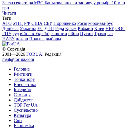
За екссекретаря МЗС Банькова внесли заставу у розмірі 10 млн
грн
Читати
Теги
АТО
УПЦ
РФ
США
СБУ
Порошенко
Росія
коронавирус
Донбасс
Украина
ЕС
ДТП
Рада
Крым
Кабмин
Киев
НБУ
ООС
ГПУ
суд
війна в Україні
санкции
війна
Путин
Трамп
газ
НАБУ
пожар
Польша
выборы
© Copyright
2001—2026
FORUA
. Редакція:
mail@for-ua.com
Головне
Рейтинги
Точка зору
Енергетика
Інтерв’ю
Столиця
Дайджест
TOP For UA
Суспiльство
Культура
Світ
Економіка