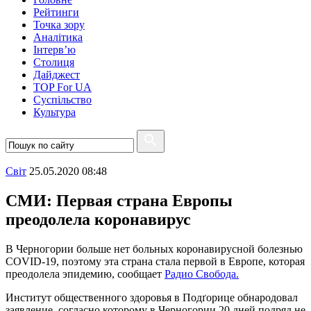
Рейтинги
Точка зору
Аналітика
Інтерв’ю
Столиця
Дайджест
TOP For UA
Суспiльство
Культура
Свiт
25.05.2020 08:48
СМИ: Первая страна Европы
преодолела коронавирус
В Черногории больше нет больных коронавирусной болезнью
COVID-19, поэтому эта страна стала первой в Европе, которая
преодолела эпидемию, сообщает
Радио Свобода.
Институт общественного здоровья в Подґорице обнародовал
заявление, согласно которому в Черногории 20 дней подряд не