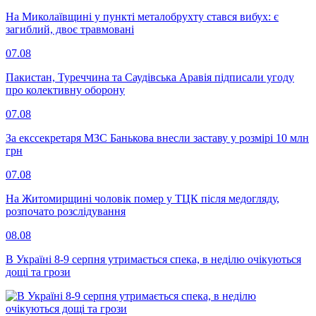
На Миколаївщині у пункті металобрухту стався вибух: є
загиблий, двоє травмовані
07.08
Пакистан, Туреччина та Саудівська Аравія підписали угоду
про колективну оборону
07.08
За екссекретаря МЗС Банькова внесли заставу у розмірі 10 млн
грн
07.08
На Житомирщині чоловік помер у ТЦК після медогляду,
розпочато розслідування
08.08
В Україні 8-9 серпня утримається спека, в неділю очікуються
дощі та грози