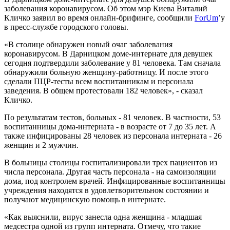
заболевания коронавирусом. Об этом мэр Киева Виталий
Кличко заявил во время онлайн-брифинге, сообщили
ForUm
’у
в пресс-службе городского головы.
«В столице обнаружен новый очаг заболевания
коронавирусом. В Дарницком доме-интернате для девушек
сегодня подтвердили заболевание у 81 человека. Там сначала
обнаружили больную женщину-работницу. И после этого
сделали ПЦР-тесты всем воспитанникам и персонала
заведения. В общем протестовали 182 человек», - сказал
Кличко.
По результатам тестов, больных - 81 человек. В частности, 53
воспитанницы дома-интерната - в возрасте от 7 до 35 лет. А
также инфицированы 28 человек из персонала интерната - 26
женщин и 2 мужчин.
В больницы столицы госпитализировали трех пациентов из
числа персонала. Другая часть персонала - на самоизоляции
дома, под контролем врачей. Инфицированные воспитанницы
учреждения находятся в удовлетворительном состоянии и
получают медицинскую помощь в интернате.
«Как выяснили, вирус занесла одна женщина - младшая
медсестра одной из групп интерната. Отмечу, что такие