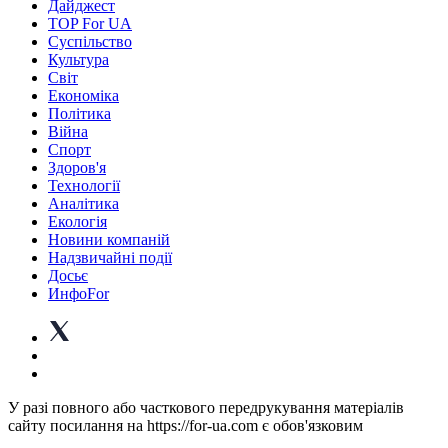
Дайджест
TOP For UA
Суспiльство
Культура
Світ
Економіка
Політика
Війна
Спорт
Здоров'я
Технології
Аналітика
Екологія
Новини компаній
Надзвичайні події
Досьє
ИнфоFor
У разі повного або часткового передрукування матеріалів
сайту посилання на https://for-ua.com є обов'язковим