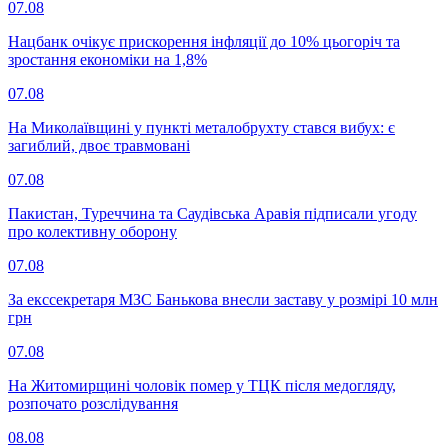
07.08
Нацбанк очікує прискорення інфляції до 10% цьогоріч та
зростання економіки на 1,8%
07.08
На Миколаївщині у пункті металобрухту стався вибух: є
загиблий, двоє травмовані
07.08
Пакистан, Туреччина та Саудівська Аравія підписали угоду
про колективну оборону
07.08
За екссекретаря МЗС Банькова внесли заставу у розмірі 10 млн
грн
07.08
На Житомирщині чоловік помер у ТЦК після медогляду,
розпочато розслідування
08.08