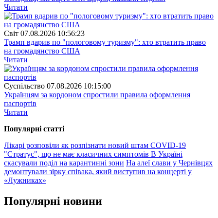
Читати
Свiт
07.08.2026 10:56:23
Трамп вдарив по "пологовому туризму": хто втратить право
на громадянство США
Читати
Суспiльство
07.08.2026 10:15:00
Українцям за кордоном спростили правила оформлення
паспортів
Читати
Популярнi статтi
Лікарі розповіли як розпізнати новий штам COVID-19
"Стратус", що не має класичних симптомів
В Україні
скасували поділ на карантинні зони
На алеї слави у Чернівцях
демонтували зірку співака, який виступив на концерті у
«Лужниках»
Популярнi новини