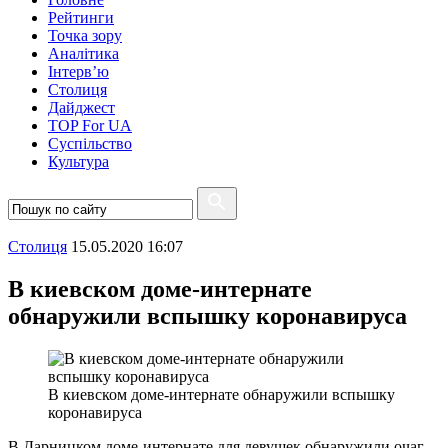
Рейтинги
Точка зору
Аналітика
Інтерв’ю
Столиця
Дайджест
TOP For UA
Суспiльство
Культура
Столиця
15.05.2020 16:07
В киевском доме-интернате
обнаружили вспышку коронавируса
В киевском доме-интернате обнаружили вспышку
коронавируса
В Дарницком доме-интернате для девушек обнаружили очаг