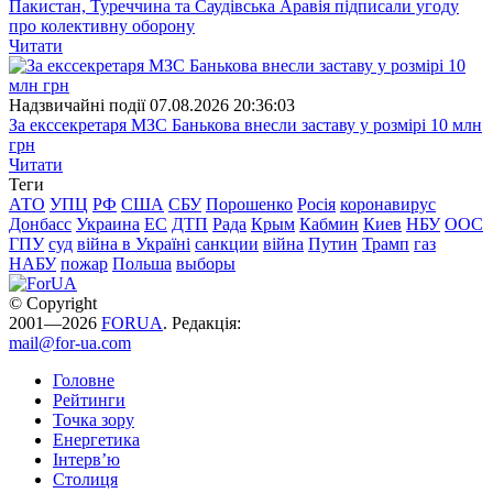
Пакистан, Туреччина та Саудівська Аравія підписали угоду
про колективну оборону
Читати
Надзвичайні події
07.08.2026 20:36:03
За екссекретаря МЗС Банькова внесли заставу у розмірі 10 млн
грн
Читати
Теги
АТО
УПЦ
РФ
США
СБУ
Порошенко
Росія
коронавирус
Донбасс
Украина
ЕС
ДТП
Рада
Крым
Кабмин
Киев
НБУ
ООС
ГПУ
суд
війна в Україні
санкции
війна
Путин
Трамп
газ
НАБУ
пожар
Польша
выборы
© Copyright
2001—2026
FORUA
. Редакція:
mail@for-ua.com
Головне
Рейтинги
Точка зору
Енергетика
Інтерв’ю
Столиця