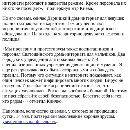
интернаты работают в закрытом режиме. Кроме персонала их
никто не посещает», - подчеркнул мэр Киева.
По его словам, сейчас Дарницкий дом-интернат для девушек
полностью закрыт на карантин. Там осуществляют
мероприятия по усиленной дезинфекции и медицинское
обследование. На въезде на территорию дежурят спасатели и
полиция.
«Мы проверим и протестируем также воспитанников и
персонал Святошинского дома-интерната для мальчиков. Два
городских учреждения для пожилых людей. И 4
специализированных учреждения для женщин и мужчин. Я
еще раз призываю всех быть осторожными и соблюдать
правила. Потому что ситуация в интернате показывает, как
один человек может инфицировать многих людей. Вирус не
отступал. И ослабление ограничений не означает, что
ситуация улучшилась. Риск в дальнейшем - большой. Поэтому
не пренебрегайте своей безопасностью. Берегите себя и тех,
кто рядом», - отметил Кличко.
Напомним, количество киевлян, у которых за прошедшие
сутки, 14 мая, подтвердили заболевание коронавирусом,
увеличилось на 56 человек
.