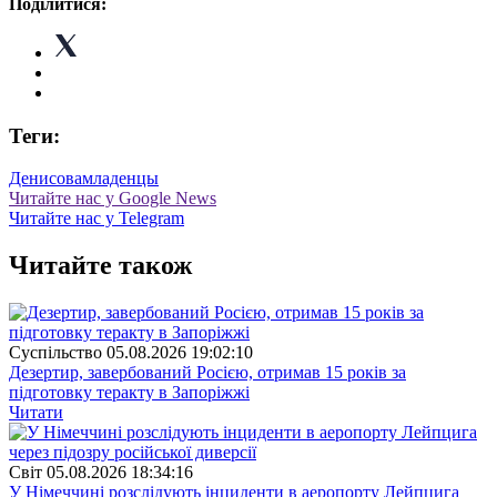
Поділитися:
Теги:
Денисова
младенцы
Читайте нас у Google News
Читайте нас у Telegram
Читайте також
Суспiльство
05.08.2026 19:02:10
Дезертир, завербований Росією, отримав 15 років за
підготовку теракту в Запоріжжі
Читати
Свiт
05.08.2026 18:34:16
У Німеччині розслідують інциденти в аеропорту Лейпцига