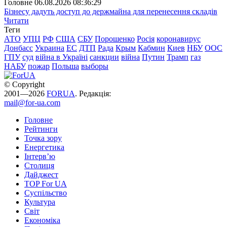
Головне
06.08.2026 08:36:29
Бізнесу дадуть доступ до держмайна для перенесення складів
Читати
Теги
АТО
УПЦ
РФ
США
СБУ
Порошенко
Росія
коронавирус
Донбасс
Украина
ЕС
ДТП
Рада
Крым
Кабмин
Киев
НБУ
ООС
ГПУ
суд
війна в Україні
санкции
війна
Путин
Трамп
газ
НАБУ
пожар
Польша
выборы
© Copyright
2001—2026
FORUA
. Редакція:
mail@for-ua.com
Головне
Рейтинги
Точка зору
Енергетика
Інтерв’ю
Столиця
Дайджест
TOP For UA
Суспiльство
Культура
Світ
Економіка