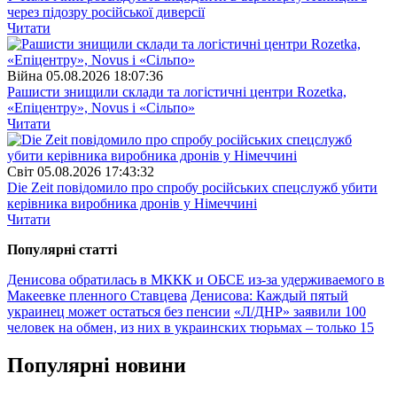
через підозру російської диверсії
Читати
Війна
05.08.2026 18:07:36
Рашисти знищили склади та логістичні центри Rozetka,
«Епіцентру», Novus і «Сільпо»
Читати
Свiт
05.08.2026 17:43:32
Die Zeit повідомило про спробу російських спецслужб убити
керівника виробника дронів у Німеччині
Читати
Популярнi статтi
Денисова обратилась в МККК и ОБСЕ из-за удерживаемого в
Макеевке пленного Ставцева
Денисова: Каждый пятый
украинец может остаться без пенсии
«Л/ДНР» заявили 100
человек на обмен, из них в украинских тюрьмах – только 15
Популярнi новини