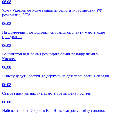
06.08
Чому Україна не може знищити балістичні установки РФ,
розкрили у ЗСУ
06.08
На Донеччині погіршилася ситуація: окупанти мають нове
просування
06.08
Вашингтон відновив і розширив обмін розвідданими з
Києвом
06.08
Бізнесу дадуть доступ до держмайна для перенесення складів
06.08
Світові ціни на нафту падають третій день поспіль
06.08
Найсильніше за 70 років Ель-Ніньо загрожує світу голодом