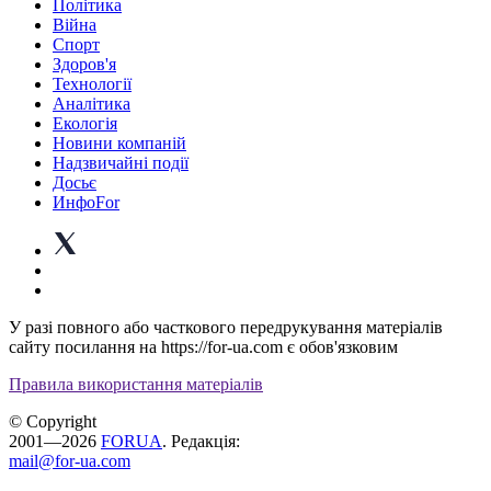
Політика
Війна
Спорт
Здоров'я
Технології
Аналітика
Екологія
Новини компаній
Надзвичайні події
Досьє
ИнфоFor
У разі повного або часткового передрукування матеріалів
сайту посилання на https://for-ua.com є обов'язковим
Правила використання матеріалів
© Copyright
2001—2026
FORUA
. Редакція:
mail@for-ua.com