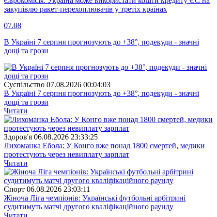
Єврокомісія: Україна може використати кошти кредиту ЄС на
закупівлю ракет-перехоплювачів у третіх країнах
07.08
В Україні 7 серпня прогнозують до +38°, подекуди - значні
дощі та грози
Суспiльство
07.08.2026 00:04:03
В Україні 7 серпня прогнозують до +38°, подекуди - значні
дощі та грози
Читати
Здоров'я
06.08.2026 23:33:25
Лихоманка Ебола: У Конго вже понад 1800 смертей, медики
протестують через невиплату зарплат
Читати
Спорт
06.08.2026 23:03:11
Жіноча Ліга чемпіонів: Українські футбольні арбітрині
судитимуть матчі другого кваліфікаційного раунду
Читати