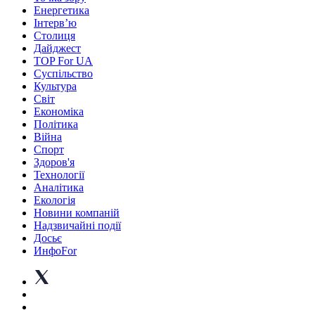
Енергетика
Інтерв’ю
Столиця
Дайджест
TOP For UA
Суспiльство
Культура
Світ
Економіка
Політика
Війна
Спорт
Здоров'я
Технології
Аналітика
Екологія
Новини компаній
Надзвичайні події
Досьє
ИнфоFor