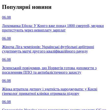
Популярнi новини
06.08
Лихоманка Ебола: У Конго вже понад 1800 смертей, медики
протестують через невиплату зарплат
06.08
Жіноча Ліга чемпіонів: Українські футбольні арбітрині
судитимуть матчі другого кваліфікаційного раунду
06.08
Зеленський повідомив, що Норвегія готова допомогти з
посиленням ППО та антибалістичного захисту
06.08
Жінка втратила дитину і здатність народжувати: у Києві
гінеколог приватної клініки отримала підозру
06.08