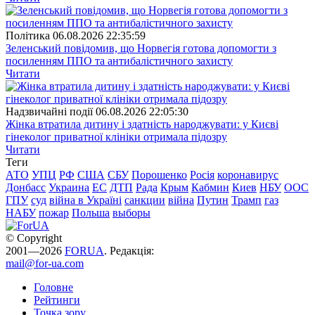
Полiтика
06.08.2026 22:35:59
Зеленський повідомив, що Норвегія готова допомогти з
посиленням ППО та антибалістичного захисту
Читати
Надзвичайні події
06.08.2026 22:05:30
Жінка втратила дитину і здатність народжувати: у Києві
гінеколог приватної клініки отримала підозру
Читати
Теги
АТО
УПЦ
РФ
США
СБУ
Порошенко
Росія
коронавирус
Донбасс
Украина
ЕС
ДТП
Рада
Крым
Кабмин
Киев
НБУ
ООС
ГПУ
суд
війна в Україні
санкции
війна
Путин
Трамп
газ
НАБУ
пожар
Польша
выборы
© Copyright
2001—2026
FORUA
. Редакція:
mail@for-ua.com
Головне
Рейтинги
Точка зору