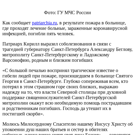
Фото: ГУ МЧС России
Как сообщает
patriarchia.ru
, в результате пожара в больнице,
где проходят лечение больные, зараженные коронавирусной
инфекцией, погибли пять человек.
Патриарх Кирилл выразил соболезнования в связи с
трагедией губернатору Санкт-Петербурга Александру Беглову,
митрополиту Санкт-Петербургскому и Ладожскому
Варсонофию, родным и близким погибших
«С большой печалью воспринял трагическое известие о
гибели людей при пожаре, произошедшем в больнице Святого
Георгия в Санкт-Петербурге. Глубоко сопереживая всем, кто
потерял в этом страшном горе своих близких, выражаю
надежду на то, что власти Северной столицы при духовной
поддержке священнослужителей Санкт-Петербургской
митрополии окажут всю необходимую помощь пострадавшим
и родственникам погибших. Господь да утешит их в
постигшей скорби».
Молюсь Милосердному Спасителю нашему Иисусу Христу об
упокоении душ наших братьев и сестер в обителях
небесных, идеже вечно сияет свет лица Божия», — говорится