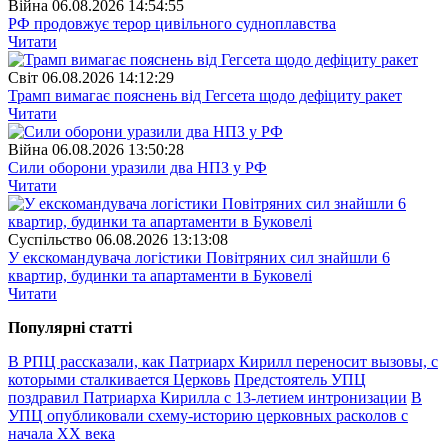
Війна
06.08.2026 14:54:55
РФ продовжує терор цивільного судноплавства
Читати
Свiт
06.08.2026 14:12:29
Трамп вимагає пояснень від Гегсета щодо дефіциту ракет
Читати
Війна
06.08.2026 13:50:28
Сили оборони уразили два НПЗ у РФ
Читати
Суспiльство
06.08.2026 13:13:08
У екскомандувача логістики Повітряних сил знайшли 6
квартир, будинки та апартаменти в Буковелі
Читати
Популярнi статтi
В РПЦ рассказали, как Патриарх Кирилл переносит вызовы, с
которыми сталкивается Церковь
Предстоятель УПЦ
поздравил Патриарха Кирилла с 13-летием интронизации
В
УПЦ опубликовали схему-историю церковных расколов с
начала ХХ века