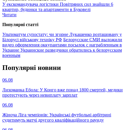
У екскомандувача логістики Повітряних сил знайшли 6
квартир, будинки та апартаменти в Буковелі
Читати
Популярнi статтi
Ультиматум супостату: чи згорне Лукашенко розташовану у
Білорусі військову техніку РФ
Белорусские СМИ выложили
видео оформления оккупантами посылок с награбленным в
Украине
Украинские разведчики обратились к белорусским
военным
Популярнi новини
06.08
Лихоманка Ебола: У Конго вже понад 1800 смертей, медики
протестують через невиплату зарплат
06.08
Жіноча Ліга чемпіонів: Українські футбольні арбітрині
судитимуть матчі другого кваліфікаційного раунду
06.08