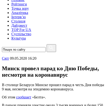
Рейтинги
Точка зору
Аналітика
Інтерв’ю
Столиця
Дайджест
TOP For UA
Суспiльство
Культура
Свiт
09.05.2020 16:20
Минск провел парад ко Дню Победы,
несмотря на коронавирус
В столице Беларуси Минске прошел парад в честь Дня победы
9 мая, несмотря на эпидемию коронавируса.
Об этом
сообщает
«Белта».
В параде приняли участие около 3 тысяч военных и более 150