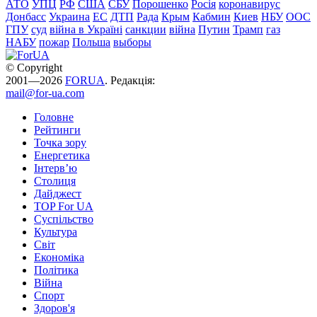
АТО
УПЦ
РФ
США
СБУ
Порошенко
Росія
коронавирус
Донбасс
Украина
ЕС
ДТП
Рада
Крым
Кабмин
Киев
НБУ
ООС
ГПУ
суд
війна в Україні
санкции
війна
Путин
Трамп
газ
НАБУ
пожар
Польша
выборы
© Copyright
2001—2026
FORUA
. Редакція:
mail@for-ua.com
Головне
Рейтинги
Точка зору
Енергетика
Інтерв’ю
Столиця
Дайджест
TOP For UA
Суспiльство
Культура
Світ
Економіка
Політика
Війна
Спорт
Здоров'я