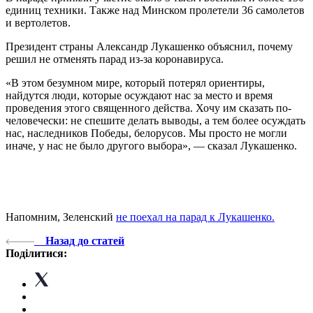
единиц техники. Также над Минском пролетели 36 самолетов
и вертолетов.
Президент страны Александр Лукашенко объяснил, почему
решил не отменять парад из-за коронавируса.
«В этом безумном мире, который потерял ориентиры,
найдутся люди, которые осуждают нас за место и время
проведения этого священного действа. Хочу им сказать по-
человечески: не спешите делать выводы, а тем более осуждать
нас, наследников Победы, белорусов. Мы просто не могли
иначе, у нас не было другого выбора», — сказал Лукашенко.
Напомним, Зеленский
не поехал на парад к Лукашенко.
Назад до статей
Поділитися: