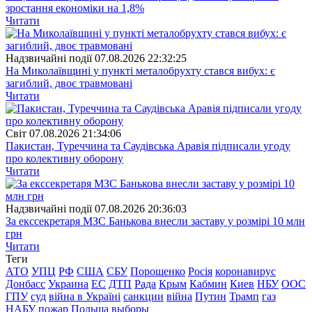
зростання економіки на 1,8%
Читати
Надзвичайні події
07.08.2026 22:32:25
На Миколаївщині у пункті металобрухту стався вибух: є
загиблий, двоє травмовані
Читати
Свiт
07.08.2026 21:34:06
Пакистан, Туреччина та Саудівська Аравія підписали угоду
про колективну оборону
Читати
Надзвичайні події
07.08.2026 20:36:03
За екссекретаря МЗС Банькова внесли заставу у розмірі 10 млн
грн
Читати
Теги
АТО
УПЦ
РФ
США
СБУ
Порошенко
Росія
коронавирус
Донбасс
Украина
ЕС
ДТП
Рада
Крым
Кабмин
Киев
НБУ
ООС
ГПУ
суд
війна в Україні
санкции
війна
Путин
Трамп
газ
НАБУ
пожар
Польша
выборы