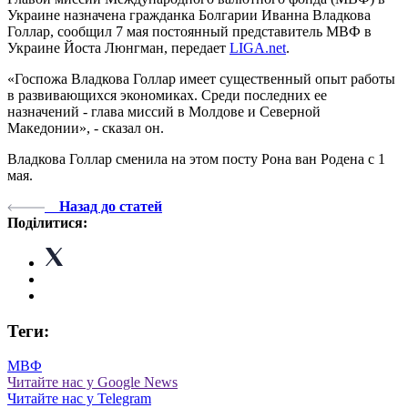
Украине назначена гражданка Болгарии Иванна Владкова
Голлар, сообщил 7 мая постоянный представитель МВФ в
Украине Йоста Люнгман, передает
LIGA.net
.
«Госпожа Владкова Голлар имеет существенный опыт работы
в развивающихся экономиках. Среди последних ее
назначений - глава миссий в Молдове и Северной
Македонии», - сказал он.
Владкова Голлар сменила на этом посту Рона ван Родена с 1
мая.
Назад до статей
Поділитися:
Теги:
МВФ
Читайте нас у Google News
Читайте нас у Telegram