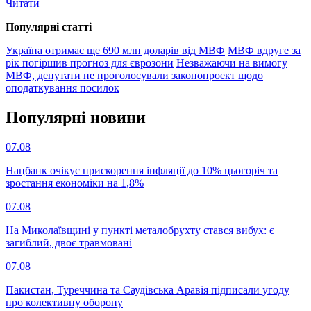
Читати
Популярнi статтi
Україна отримає ще 690 млн доларів від МВФ
МВФ вдруге за
рік погіршив прогноз для єврозони
Незважаючи на вимогу
МВФ, депутати не проголосували законопроект щодо
оподаткування посилок
Популярнi новини
07.08
Нацбанк очікує прискорення інфляції до 10% цьогоріч та
зростання економіки на 1,8%
07.08
На Миколаївщині у пункті металобрухту стався вибух: є
загиблий, двоє травмовані
07.08
Пакистан, Туреччина та Саудівська Аравія підписали угоду
про колективну оборону