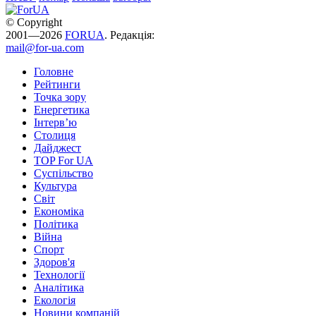
© Copyright
2001—2026
FORUA
. Редакція:
mail@for-ua.com
Головне
Рейтинги
Точка зору
Енергетика
Інтерв’ю
Столиця
Дайджест
TOP For UA
Суспiльство
Культура
Світ
Економіка
Політика
Війна
Спорт
Здоров'я
Технології
Аналітика
Екологія
Новини компаній