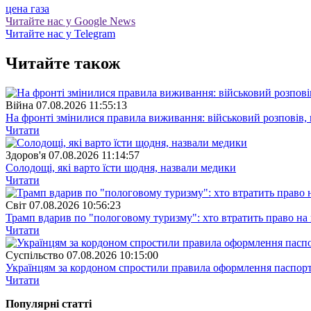
цена газа
Читайте нас у Google News
Читайте нас у Telegram
Читайте також
Війна
07.08.2026 11:55:13
На фронті змінилися правила виживання: військовий розповів, щ
Читати
Здоров'я
07.08.2026 11:14:57
Солодощі, які варто їсти щодня, назвали медики
Читати
Свiт
07.08.2026 10:56:23
Трамп вдарив по "пологовому туризму": хто втратить право н
Читати
Суспiльство
07.08.2026 10:15:00
Українцям за кордоном спростили правила оформлення паспорт
Читати
Популярнi статтi