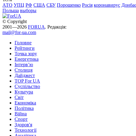
АТО
УПЦ
РФ
США
СБУ
Порошенко
Росія
коронавирус
Донба
Польша
выборы
© Copyright
2001—2026
FORUA
. Редакція:
mail@for-ua.com
Головне
Рейтинги
Точка зору
Енергетика
Інтерв’ю
Столиця
Дайджест
TOP For UA
Суспiльство
Культура
Світ
Економіка
Політика
Війна
Спорт
Здоров'я
Технології
Аналітика