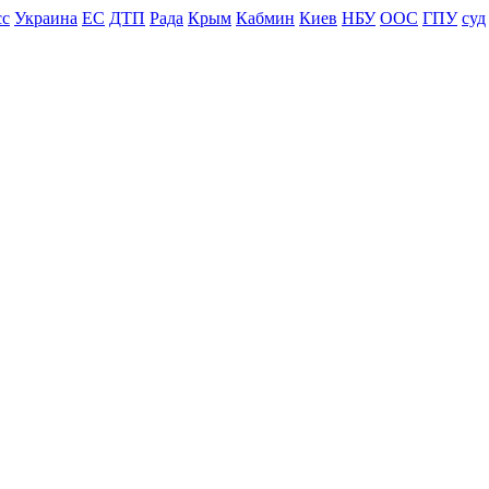
сс
Украина
ЕС
ДТП
Рада
Крым
Кабмин
Киев
НБУ
ООС
ГПУ
суд