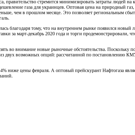
са, правительство стремится минимизировать затраты людей на 
ешевление газа для украинцев. Оптовая цена на природный газ,
 меньше, чем в прошлом месяце. Это позволяет региональным сб
галь.
лась благодаря тому, что на внутреннем рынке появился новый
авки за март-декабрь 2020 года и торги продемонстрировали, чт
 взять во внимание новые рыночные обстоятельства. Поскольку
из двух возможных опций: рассчитанной по постановлению КМУ
на 14% ниже цены февраля. А оптовый прейскурант Нафтогаза явл
паний.