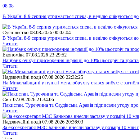
08.08
В Україні 8-9 серпня утримається спека, в неділю очікуються до
Суспiльство
08.08.2026 00:02:04
В Україні 8-9 серпня утримається спека, в неділю очікуються до
Читати
Економіка
07.08.2026 23:29:52
Нацбанк очікує прискорення інфляції до 10% цьогоріч та зрост
Читати
Надзвичайні події
07.08.2026 22:32:25
На Миколаївщині у пункті металобрухту стався вибух: є загибл
Читати
Свiт
07.08.2026 21:34:06
Пакистан, Туреччина та Саудівська Аравія підписали угоду пр
Читати
Надзвичайні події
07.08.2026 20:36:03
За екссекретаря МЗС Банькова внесли заставу у розмірі 10 млн 
Читати
Теги