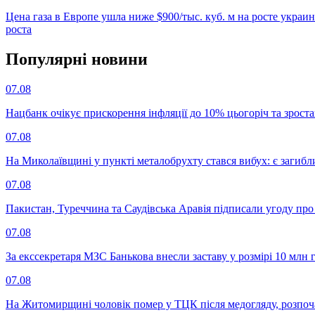
Цена газа в Европе ушла ниже $900/тыс. куб. м на росте украи
роста
Популярнi новини
07.08
Нацбанк очікує прискорення інфляції до 10% цьогоріч та зрост
07.08
На Миколаївщині у пункті металобрухту стався вибух: є загибл
07.08
Пакистан, Туреччина та Саудівська Аравія підписали угоду пр
07.08
За екссекретаря МЗС Банькова внесли заставу у розмірі 10 млн 
07.08
На Житомирщині чоловік помер у ТЦК після медогляду, розпоч