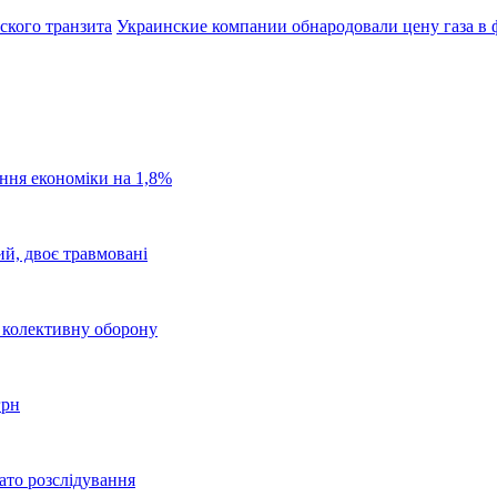
нского транзита
Украинские компании обнародовали цену газа в 
ання економіки на 1,8%
ий, двоє травмовані
о колективну оборону
грн
ато розслідування