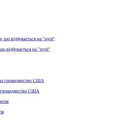
о відбувається на "нулі"
а громадянство США
ів