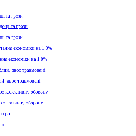
щі та грози
щі та грози
ання економіки на 1,8%
ий, двоє травмовані
о колективну оборону
грн