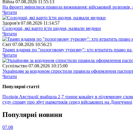
Війна
07.08.2026 11:55:13
На фронті змінилися правила виживання: військовий розповів, щ
Читати
Здоров'я
07.08.2026 11:14:57
Солодощі, які варто їсти щодня, назвали медики
Читати
Свiт
07.08.2026 10:56:23
Трамп вдарив по "пологовому туризму": хто втратить право н
Читати
Суспiльство
07.08.2026 10:15:00
Українцям за кордоном спростили правила оформлення паспорт
Читати
Популярнi статтi
Поліція Австралії знайшла 2,7 тонни кокаїну в підземному схо
суду справу про збут наркотиків серед військових на Донеччині
Популярнi новини
07.08