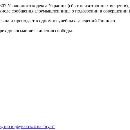
 307 Уголовного кодекса Украины (сбыт психотропных веществ), в
 числе сообщения злоумышленницы о подозрении в совершении 
сына и преподает в одном из учебных заведений Ривного.
рех до восьми лет лишения свободы.