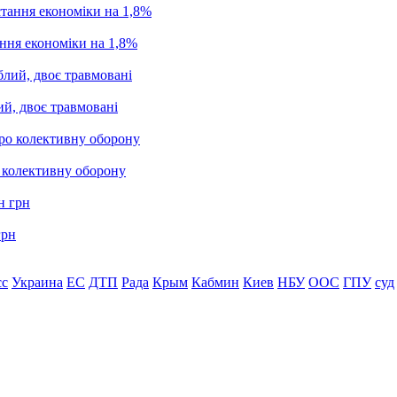
ання економіки на 1,8%
ий, двоє травмовані
о колективну оборону
грн
сс
Украина
ЕС
ДТП
Рада
Крым
Кабмин
Киев
НБУ
ООС
ГПУ
суд