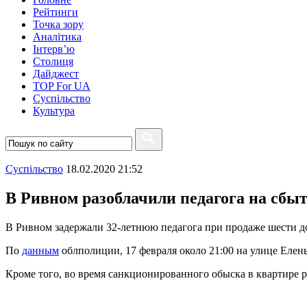
Рейтинги
Точка зору
Аналітика
Інтерв’ю
Столиця
Дайджест
TOP For UA
Суспiльство
Культура
Суспiльство
18.02.2020 21:52
В Ривном разоблачили педагога на сбы
В Ривном задержали 32-летнюю педагога при продаже шести 
По
данным
облполиции, 17 февраля около 21:00 на улице Елен
Кроме того, во время санкционированного обыска в квартире 