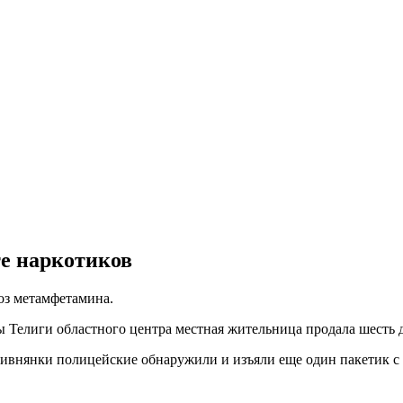
те наркотиков
доз метамфетамина.
ы Телиги областного центра местная жительница продала шесть 
ривнянки полицейские обнаружили и изъяли еще один пакетик с 