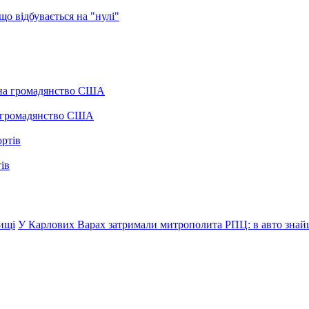
о відбувається на "нулі"
а громадянство США
ів
вищі
У Карлових Варах затримали митрополита РПЦ: в авто знай