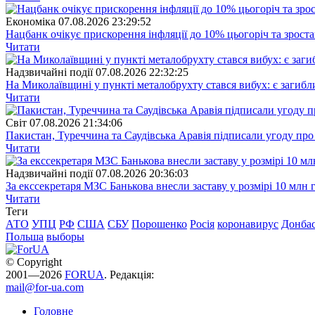
Економіка
07.08.2026 23:29:52
Нацбанк очікує прискорення інфляції до 10% цьогоріч та зрост
Читати
Надзвичайні події
07.08.2026 22:32:25
На Миколаївщині у пункті металобрухту стався вибух: є загибл
Читати
Свiт
07.08.2026 21:34:06
Пакистан, Туреччина та Саудівська Аравія підписали угоду пр
Читати
Надзвичайні події
07.08.2026 20:36:03
За екссекретаря МЗС Банькова внесли заставу у розмірі 10 млн 
Читати
Теги
АТО
УПЦ
РФ
США
СБУ
Порошенко
Росія
коронавирус
Донба
Польша
выборы
© Copyright
2001—2026
FORUA
. Редакція:
mail@for-ua.com
Головне