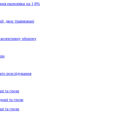
ання економіки на 1,8%
ий, двоє травмовані
о колективну оборону
грн
ато розслідування
щі та грози
щі та грози