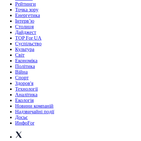
Рейтинги
Точка зору
Енергетика
Інтерв’ю
Столиця
Дайджест
TOP For UA
Суспiльство
Культура
Світ
Економіка
Політика
Війна
Спорт
Здоров'я
Технології
Аналітика
Екологія
Новини компаній
Надзвичайні події
Досьє
ИнфоFor