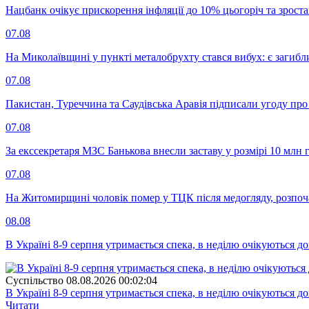
Нацбанк очікує прискорення інфляції до 10% цьогоріч та зрост
07.08
На Миколаївщині у пункті металобрухту стався вибух: є загибл
07.08
Пакистан, Туреччина та Саудівська Аравія підписали угоду пр
07.08
За екссекретаря МЗС Банькова внесли заставу у розмірі 10 млн 
07.08
На Житомирщині чоловік помер у ТЦК після медогляду, розпоч
08.08
В Україні 8-9 серпня утримається спека, в неділю очікуються до
Суспiльство
08.08.2026 00:02:04
В Україні 8-9 серпня утримається спека, в неділю очікуються до
Читати