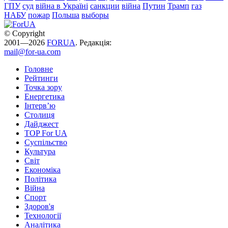
ГПУ
суд
війна в Україні
санкции
війна
Путин
Трамп
газ
НАБУ
пожар
Польша
выборы
© Copyright
2001—2026
FORUA
. Редакція:
mail@for-ua.com
Головне
Рейтинги
Точка зору
Енергетика
Інтерв’ю
Столиця
Дайджест
TOP For UA
Суспiльство
Культура
Світ
Економіка
Політика
Війна
Спорт
Здоров'я
Технології
Аналітика