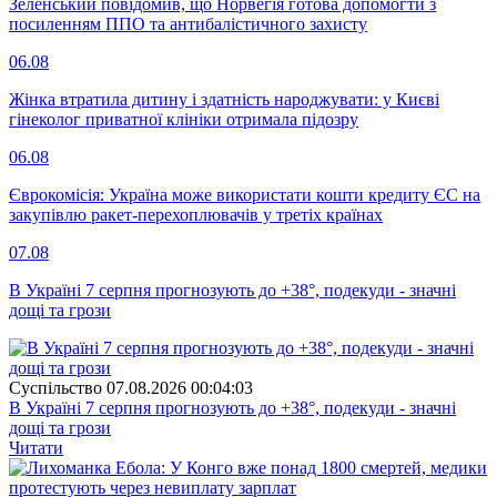
Зеленський повідомив, що Норвегія готова допомогти з
посиленням ППО та антибалістичного захисту
06.08
Жінка втратила дитину і здатність народжувати: у Києві
гінеколог приватної клініки отримала підозру
06.08
Єврокомісія: Україна може використати кошти кредиту ЄС на
закупівлю ракет-перехоплювачів у третіх країнах
07.08
В Україні 7 серпня прогнозують до +38°, подекуди - значні
дощі та грози
Суспiльство
07.08.2026 00:04:03
В Україні 7 серпня прогнозують до +38°, подекуди - значні
дощі та грози
Читати