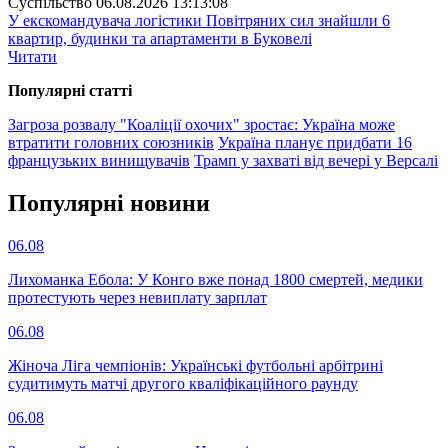
Суспiльство
06.08.2026 13:13:08
У екскомандувача логістики Повітряних сил знайшли 6
квартир, будинки та апартаменти в Буковелі
Читати
Популярнi статтi
Загроза розвалу "Коаліції охочих" зростає: Україна може
втратити головних союзників
Україна планує придбати 16
французьких винищувачів
Трамп у захваті від вечері у Версалі
Популярнi новини
06.08
Лихоманка Ебола: У Конго вже понад 1800 смертей, медики
протестують через невиплату зарплат
06.08
Жіноча Ліга чемпіонів: Українські футбольні арбітрині
судитимуть матчі другого кваліфікаційного раунду
06.08