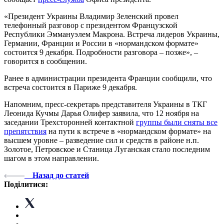
«Президент Украины Владимир Зеленский провел
телефонный разговор с президентом Французской
Республики Эммануэлем Макрона. Встреча лидеров Украины,
Германии, Франции и России в «нормандском формате»
состоится 9 декабря. Подробности разговора – позже», –
говорится в сообщении.
Ранее в администрации президента Франции сообщили, что
встреча состоится в Париже 9 декабря.
Напомним, пресс-секретарь представителя Украины в ТКГ
Леонида Кучмы Дарья Олифер заявила, что 12 ноября на
заседании Трехсторонней контактной
группы были сняты все
препятствия
на пути к встрече в «нормандском формате» на
высшем уровне – разведение сил и средств в районе н.п.
Золотое, Петровское и Станица Луганская стало последним
шагом в этом направлении.
Назад до статей
Поділитися: