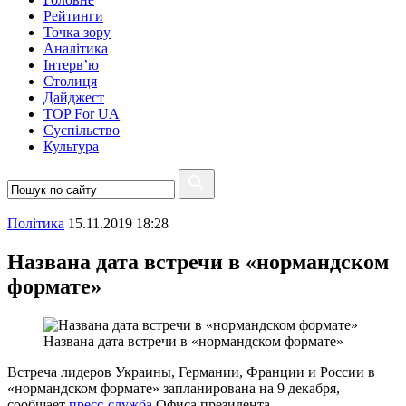
Рейтинги
Точка зору
Аналітика
Інтерв’ю
Столиця
Дайджест
TOP For UA
Суспiльство
Культура
Полiтика
15.11.2019 18:28
Названа дата встречи в «нормандском
формате»
Названа дата встречи в «нормандском формате»
Встреча лидеров Украины, Германии, Франции и России в
«нормандском формате» запланирована на 9 декабря,
сообщает
пресс-служба
Офиса президента.