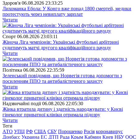
Здоров'я
06.08.2026 23:33:25
Лихоманка Ебола: У Конго вже понад 1800 смертей, медики
протестують через невиплату зарплат
Читати
Спорт
06.08.2026 23:03:11
Жіноча Ліга чемпіонів: Українські футбольні арбітрині
судитимуть матчі другого кваліфікаційного раунду
Читати
Полiтика
06.08.2026 22:35:59
Зеленський повідомив, що Норвегія готова допомогти з
посиленням ППО та антибалістичного захисту
Читати
Надзвичайні події
06.08.2026 22:05:30
Жінка втратила дитину і здатність народжувати: у Києві
гінеколог приватної клініки отримала підозру
Читати
Теги
АТО
УПЦ
РФ
США
СБУ
Порошенко
Росія
коронавирус
Донбасс
Украина
ЕС
ДТП
Рада
Крым
Кабмин
Киев
НБУ
ООС