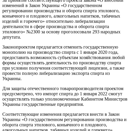
За принятие соответствующего проекта закона «О внесении
изменений в Закон Украины «О государственном
регулировании производства и оборота спирта этилового,
коньячного и плодового, алкогольных напитков, табачных
изделий и горючего» относительно либерализации
деятельности в сфере производства и оборота спирта
этилового» №2300 за основу проголосовали 293 народных
депутата.
Законопроектом предлагается отменить государственную
монополию на производство спирта с 1 января 2020 года,
предоставить возможность субъектам хозяйствования любой
формы осуществлять деятельность по производству спирта
при условии получения соответствующей лицензии, а также
провести полную либерализацию экспорта спирта из
Украины.
Для защиты отечественного товаропроизводителя проектом
предусмотрено, что импорт спирта до 1 января 2022 смогут
осуществлять только уполномоченные Кабинетом Министров
Украины государственные предприятия.
Соответствующие изменения предлагается внести в Закон
Украины «О государственном регулировании производства и
оборота спирта этилового, коньячного и плодового,
алкогольных напитков, табачных изделий и горючего».