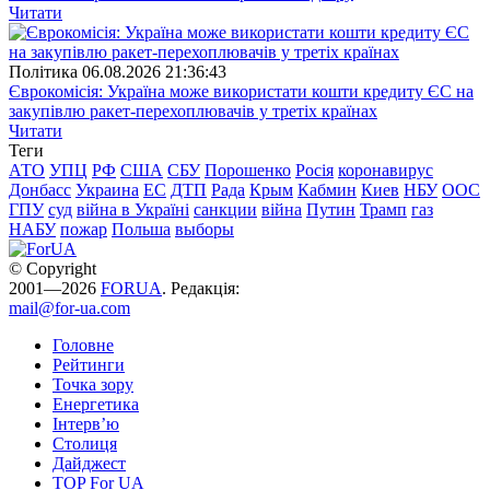
Читати
Полiтика
06.08.2026 21:36:43
Єврокомісія: Україна може використати кошти кредиту ЄС на
закупівлю ракет-перехоплювачів у третіх країнах
Читати
Теги
АТО
УПЦ
РФ
США
СБУ
Порошенко
Росія
коронавирус
Донбасс
Украина
ЕС
ДТП
Рада
Крым
Кабмин
Киев
НБУ
ООС
ГПУ
суд
війна в Україні
санкции
війна
Путин
Трамп
газ
НАБУ
пожар
Польша
выборы
© Copyright
2001—2026
FORUA
. Редакція:
mail@for-ua.com
Головне
Рейтинги
Точка зору
Енергетика
Інтерв’ю
Столиця
Дайджест
TOP For UA