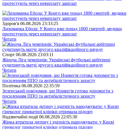
протестують через невиплату зарплат
Здоров'я
06.08.2026 23:33:25
Лихоманка Ебола: У Конго вже понад 1800 смертей, медики
протестують через невиплату зарплат
Читати
Спорт
06.08.2026 23:03:11
Жіноча Ліга чемпіонів: Українські футбольні арбітрині
судитимуть матчі другого кваліфікаційного раунду
Читати
Полiтика
06.08.2026 22:35:59
Зеленський повідомив, що Норвегія готова допомогти з
посиленням ППО та антибалістичного захисту
Читати
Надзвичайні події
06.08.2026 22:05:30
Жінка втратила дитину і здатність народжувати: у Києві
гінеколог приватної клініки отримала підозру