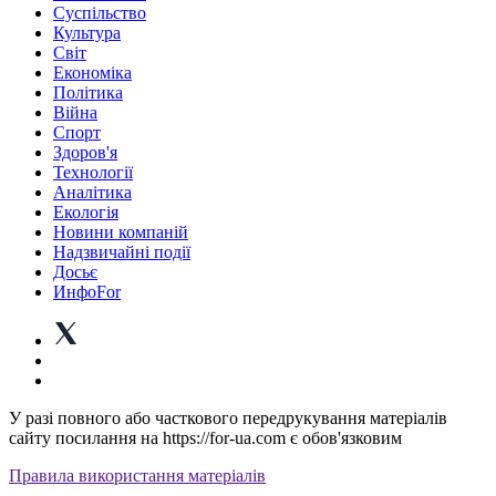
Суспiльство
Культура
Світ
Економіка
Політика
Війна
Спорт
Здоров'я
Технології
Аналітика
Екологія
Новини компаній
Надзвичайні події
Досьє
ИнфоFor
У разі повного або часткового передрукування матеріалів
сайту посилання на https://for-ua.com є обов'язковим
Правила використання матеріалів