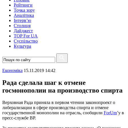
Рейтинги
Точка зору
Аналітика
Інтерв’ю
Столиця
Дайджест
TOP For UA
Суспiльство
Культура
Економіка
15.11.2019 14:42
Рада сделала шаг к отмене
госмонополии на производство спирта
Верховная Рада приняла в первом чтении законопроект о
либерализации в сфере производства спирта и отмене
государственной монополии на отрасль, сообщили
ForUm
’у в
пресс-службе ВР.