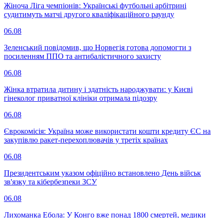
Жіноча Ліга чемпіонів: Українські футбольні арбітрині
судитимуть матчі другого кваліфікаційного раунду
06.08
Зеленський повідомив, що Норвегія готова допомогти з
посиленням ППО та антибалістичного захисту
06.08
Жінка втратила дитину і здатність народжувати: у Києві
гінеколог приватної клініки отримала підозру
06.08
Єврокомісія: Україна може використати кошти кредиту ЄС на
закупівлю ракет-перехоплювачів у третіх країнах
06.08
Президентським указом офіційно встановлено День військ
зв'язку та кібербезпеки ЗСУ
06.08
Лихоманка Ебола: У Конго вже понад 1800 смертей, медики