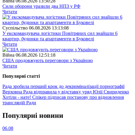
Війна
06.08.2026 13:50:28
Сили оборони уразили два НПЗ у РФ
Читати
Суспiльство
06.08.2026 13:13:08
У екскомандувача логістики Повітряних сил знайшли 6
квартир, будинки та апартаменти в Буковелі
Читати
Війна
06.08.2026 12:51:18
США продовжують переговори з Україною
Читати
Популярнi статтi
Рада зробила перший крок до декриміналізації порнографії
Верховна Рада відправила у відставку уряд Юлії Свириденко
Хотіли - нате! Спікер підписав постанову про відновлення
трансляцій Ради
Популярнi новини
06.08