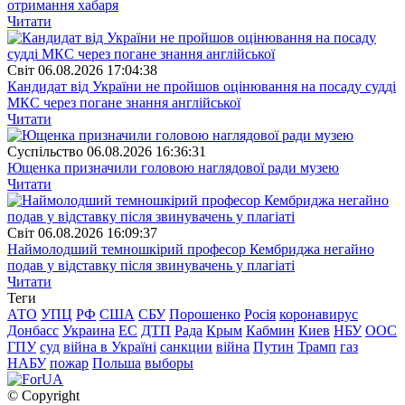
отримання хабаря
Читати
Свiт
06.08.2026 17:04:38
Кандидат від України не пройшов оцінювання на посаду судді
МКС через погане знання англійської
Читати
Суспiльство
06.08.2026 16:36:31
Ющенка призначили головою наглядової ради музею
Читати
Свiт
06.08.2026 16:09:37
Наймолодший темношкірий професор Кембриджа негайно
подав у відставку після звинувачень у плагіаті
Читати
Теги
АТО
УПЦ
РФ
США
СБУ
Порошенко
Росія
коронавирус
Донбасс
Украина
ЕС
ДТП
Рада
Крым
Кабмин
Киев
НБУ
ООС
ГПУ
суд
війна в Україні
санкции
війна
Путин
Трамп
газ
НАБУ
пожар
Польша
выборы
© Copyright