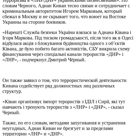
терроризма в «ЛНР/ДНР» украинскими бизнесменами». По
словам Черного, Аднан Киван тесно связан и сотрудничает с
криминальным авторитетом Игорем Марковым, который
сбежал в Москву и не скрывает того, что воюет на Востоке
Украины на стороне боевиков.
«Нарешті Служба безпеки України взялася за Аднана Ківана і
Ігоря Маркова. Під тиском громадськості, після того як в Одесі
відбулася акція з блокування будівництва одного з об’єктів
Ківана, де було побито багато активістів, СБУ викрила схему
фінансування через спеціальні канали терористів «ДНР» і
«ЛНР», - подчеркнул Дмитрий Чёрный.
Он также заявил о том, что террористической деятельности
Кивана содействует ряд должностных лиц различных
структур.
«Ківан організовує імпорт терористів з ІДІЛ і Сирії, які тут
навчають і тренують терористів з «ЛНР» і «ДНР», - сказал
Черный.
Также, по его словам, методами запугивания и устранения
неугодных, Аднан Киван не брезгует и за пределами
территории «ЛНР» и «ДНР».