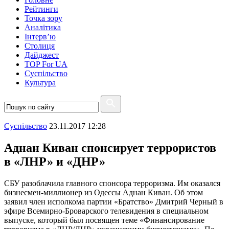
Рейтинги
Точка зору
Аналітика
Інтерв’ю
Столиця
Дайджест
TOP For UA
Суспiльство
Культура
Суспiльство
23.11.2017 12:28
Аднан Киван спонсирует террористов
в «ЛНР» и «ДНР»
СБУ разоблачила главного спонсора терроризма. Им оказался
бизнесмен-миллионер из Одессы Аднан Киван. Об этом
заявил член исполкома партии «Братство» Дмитрий Черный в
эфире Всемирно-Броварского телевидения в специальном
выпуске, который был посвящен теме «Финансирование