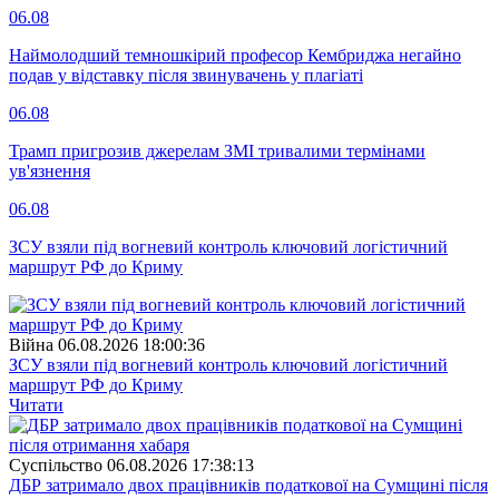
06.08
Наймолодший темношкірий професор Кембриджа негайно
подав у відставку після звинувачень у плагіаті
06.08
Трамп пригрозив джерелам ЗМІ тривалими термінами
ув'язнення
06.08
ЗСУ взяли під вогневий контроль ключовий логістичний
маршрут РФ до Криму
Війна
06.08.2026 18:00:36
ЗСУ взяли під вогневий контроль ключовий логістичний
маршрут РФ до Криму
Читати
Суспiльство
06.08.2026 17:38:13
ДБР затримало двох працівників податкової на Сумщині після