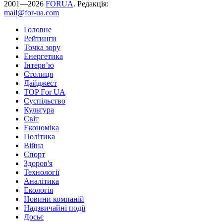
2001—2026
FORUA
. Редакція:
mail@for-ua.com
Головне
Рейтинги
Точка зору
Енергетика
Інтерв’ю
Столиця
Дайджест
TOP For UA
Суспiльство
Культура
Світ
Економіка
Політика
Війна
Спорт
Здоров'я
Технології
Аналітика
Екологія
Новини компаній
Надзвичайні події
Досьє