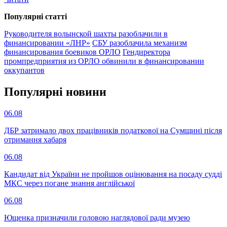
Популярнi статтi
Руководителя волынской шахты разоблачили в
финансировании «ЛНР»
СБУ разоблачила механизм
финансирования боевиков ОРЛО
Гендиректора
промпредприятия из ОРЛО обвинили в финансировании
оккупантов
Популярнi новини
06.08
ДБР затримало двох працівників податкової на Сумщині після
отримання хабаря
06.08
Кандидат від України не пройшов оцінювання на посаду судді
МКС через погане знання англійської
06.08
Ющенка призначили головою наглядової ради музею