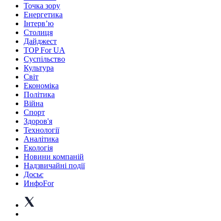
Точка зору
Енергетика
Інтерв’ю
Столиця
Дайджест
TOP For UA
Суспiльство
Культура
Світ
Економіка
Політика
Війна
Спорт
Здоров'я
Технології
Аналітика
Екологія
Новини компаній
Надзвичайні події
Досьє
ИнфоFor