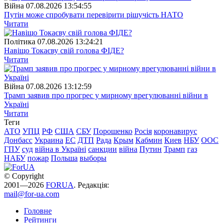
Війна
07.08.2026 13:54:55
Путін може спробувати перевірити рішучість НАТО
Читати
Полiтика
07.08.2026 13:24:21
Навіщо Токаєву свій голова ФІДЕ?
Читати
Війна
07.08.2026 13:12:59
Трамп заявив про прогрес у мирному врегулюванні війни в
Україні
Читати
Теги
АТО
УПЦ
РФ
США
СБУ
Порошенко
Росія
коронавирус
Донбасс
Украина
ЕС
ДТП
Рада
Крым
Кабмин
Киев
НБУ
ООС
ГПУ
суд
війна в Україні
санкции
війна
Путин
Трамп
газ
НАБУ
пожар
Польша
выборы
© Copyright
2001—2026
FORUA
. Редакція:
mail@for-ua.com
Головне
Рейтинги