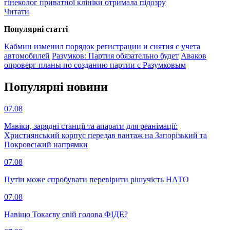
гінеколог приватної клініки отримала підозру
Читати
Популярнi статтi
Кабмин изменил порядок регистрации и снятия с учета
автомобилей
Разумков: Партия обязательно будет
Аваков
опроверг планы по созданию партии с Разумковым
Популярнi новини
07.08
Мавіки, зарядні станції та апарати для реанімації:
Християнський корпус передав вантаж на Запорізький та
Покровський напрямки
07.08
Путін може спробувати перевірити рішучість НАТО
07.08
Навіщо Токаєву свій голова ФІДЕ?