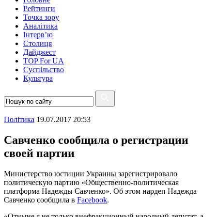
Рейтинги
Точка зору
Аналітика
Інтерв’ю
Столиця
Дайджест
TOP For UA
Суспiльство
Культура
Полiтика
19.07.2017 20:53
Савченко сообщила о регистрации
своей партии
Министерство юстиции Украины зарегистрировало
политическую партию «Общественно-политическая
платформа Надежды Савченко». Об этом нардеп Надежда
Савченко сообщила в
Facebook
.
«Отныне я не только внефракционный народный депутат, а