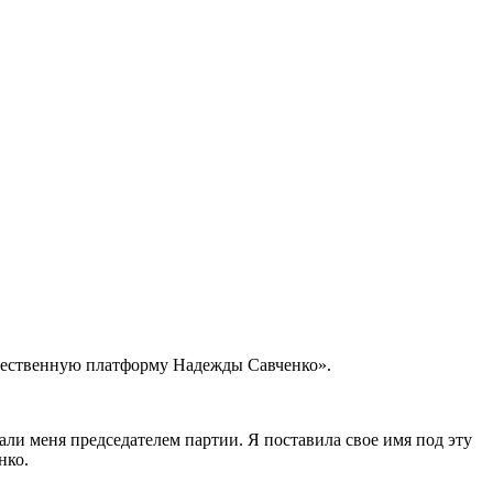
бщественную платформу Надежды Савченко».
али меня председателем партии. Я поставила свое имя под эту
нко.