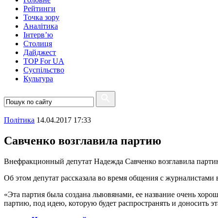
Рейтинги
Точка зору
Аналітика
Інтерв’ю
Столиця
Дайджест
TOP For UA
Суспiльство
Культура
Полiтика
14.04.2017 17:33
Савченко возглавила партию
Внефракционный депутат Надежда Савченко возглавила партию
Об этом депутат рассказала во время общения с журналистами 
«Эта партия была создана львовянами, ее название очень хорош
партию, под идею, которую будет распространять и доносить эт