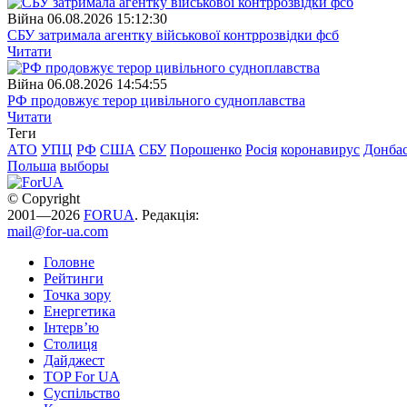
Війна
06.08.2026 15:12:30
СБУ затримала агентку військової контррозвідки фсб
Читати
Війна
06.08.2026 14:54:55
РФ продовжує терор цивільного судноплавства
Читати
Теги
АТО
УПЦ
РФ
США
СБУ
Порошенко
Росія
коронавирус
Донба
Польша
выборы
© Copyright
2001—2026
FORUA
. Редакція:
mail@for-ua.com
Головне
Рейтинги
Точка зору
Енергетика
Інтерв’ю
Столиця
Дайджест
TOP For UA
Суспiльство