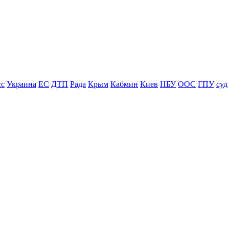
сс
Украина
ЕС
ДТП
Рада
Крым
Кабмин
Киев
НБУ
ООС
ГПУ
суд