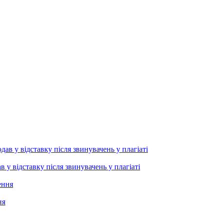
 відставку після звинувачень у плагіаті
ня