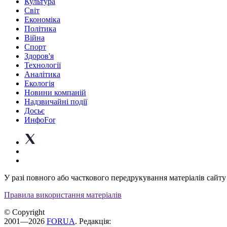
Культура
Світ
Економіка
Політика
Війна
Спорт
Здоров'я
Технології
Аналітика
Екологія
Новини компаній
Надзвичайні події
Досьє
ИнфоFor
У разі повного або часткового передрукування матеріалів сайту 
Правила використання матеріалів
© Copyright
2001—2026
FORUA
. Редакція: