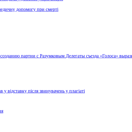
медичну допомогу при смерті
 созданию партии с Разумковым
Делегаты съезда «Голоса» выра
 відставку після звинувачень у плагіаті
ня