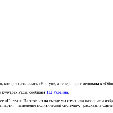
, которая называлась «Наступ», а теперь переименована в «О
в кулуарах Рады, сообщает
112 Украина
.
ее «Наступ». На этот раз на съезде мы изменили название и избр
а партия - изменение политической системы», - рассказала Савче