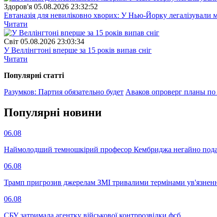
Здоров'я
05.08.2026 23:32:52
Евтаназія для невиліковно хворих: У Нью-Йорку легалізували 
Читати
Свiт
05.08.2026 23:03:34
У Веллінгтоні вперше за 15 років випав сніг
Читати
Популярнi статтi
Разумков: Партия обязательно будет
Аваков опроверг планы по
Популярнi новини
06.08
Наймолодший темношкірий професор Кембриджа негайно подав у
06.08
Трамп пригрозив джерелам ЗМІ тривалими термінами ув'язнен
06.08
СБУ затримала агентку військової контррозвідки фсб