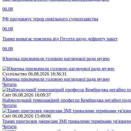
06.08
РФ продовжує терор цивільного судноплавства
06.08
Трамп вимагає пояснень від Гегсета щодо дефіциту ракет
06.08
Ющенка призначили головою наглядової ради музею
Суспiльство
06.08.2026 16:36:31
Ющенка призначили головою наглядової ради музею
Читати
Свiт
06.08.2026 16:09:37
Наймолодший темношкірий професор Кембриджа негайно подав у
Читати
Свiт
06.08.2026 15:49:06
Трамп пригрозив джерелам ЗМІ тривалими термінами ув'язнен
Читати