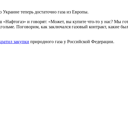
о Украине теперь достаточно газа из Европы.
 «Нафтогаз» и говорят: «Может, вы купите что-то у нас? Мы гото
окгольме. Поговорим, как заключался газовый контракт, какие б
кратил закупки
природного газа у Российской Федерации.