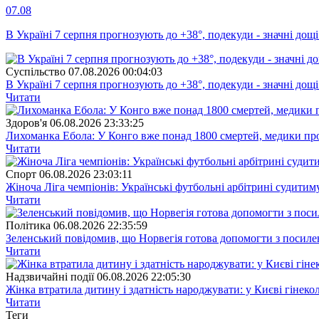
07.08
В Україні 7 серпня прогнозують до +38°, подекуди - значні дощі
Суспiльство
07.08.2026 00:04:03
В Україні 7 серпня прогнозують до +38°, подекуди - значні дощі
Читати
Здоров'я
06.08.2026 23:33:25
Лихоманка Ебола: У Конго вже понад 1800 смертей, медики про
Читати
Спорт
06.08.2026 23:03:11
Жіноча Ліга чемпіонів: Українські футбольні арбітрині судитим
Читати
Полiтика
06.08.2026 22:35:59
Зеленський повідомив, що Норвегія готова допомогти з посил
Читати
Надзвичайні події
06.08.2026 22:05:30
Жінка втратила дитину і здатність народжувати: у Києві гінеко
Читати
Теги