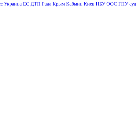
сс
Украина
ЕС
ДТП
Рада
Крым
Кабмин
Киев
НБУ
ООС
ГПУ
суд