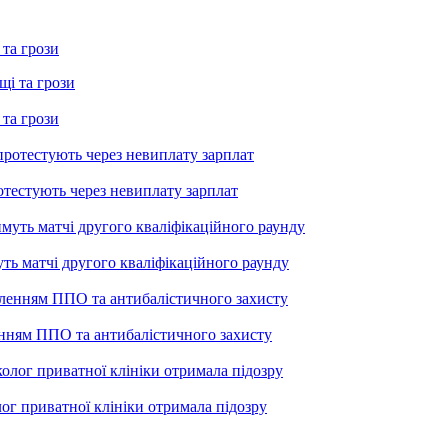
 та грози
 та грози
тестують через невиплату зарплат
уть матчі другого кваліфікаційного раунду
енням ППО та антибалістичного захисту
лог приватної клініки отримала підозру