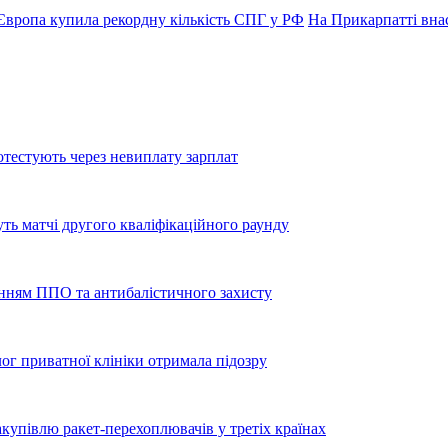
Європа купила рекордну кількість СПГ у РФ
На Прикарпатті вна
тестують через невиплату зарплат
уть матчі другого кваліфікаційного раунду
енням ППО та антибалістичного захисту
лог приватної клініки отримала підозру
купівлю ракет-перехоплювачів у третіх країнах