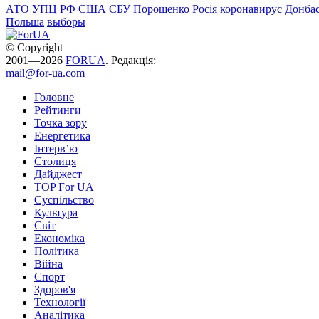
АТО
УПЦ
РФ
США
СБУ
Порошенко
Росія
коронавирус
Донба
Польша
выборы
© Copyright
2001—2026
FORUA
. Редакція:
mail@for-ua.com
Головне
Рейтинги
Точка зору
Енергетика
Інтерв’ю
Столиця
Дайджест
TOP For UA
Суспiльство
Культура
Світ
Економіка
Політика
Війна
Спорт
Здоров'я
Технології
Аналітика