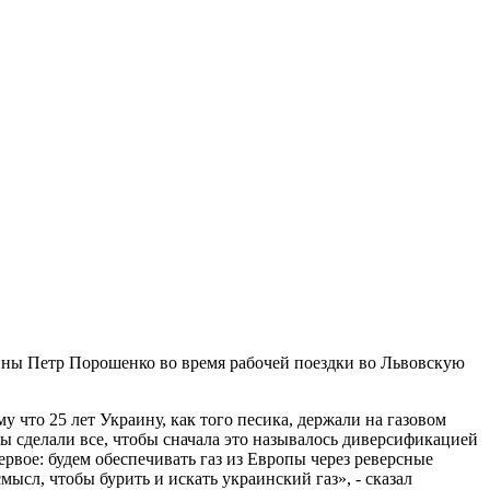
ины Петр Порошенко во время рабочей поездки во Львовскую
у что 25 лет Украину, как того песика, держали на газовом
 Мы сделали все, чтобы сначала это называлось диверсификацией
Первое: будем обеспечивать газ из Европы через реверсные
ысл, чтобы бурить и искать украинский газ», - сказал