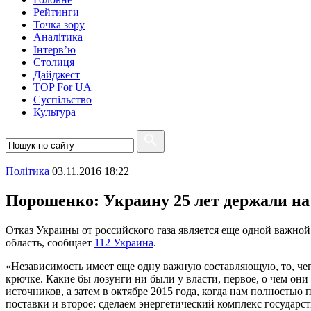
Рейтинги
Точка зору
Аналітика
Інтерв’ю
Столиця
Дайджест
TOP For UA
Суспiльство
Культура
Полiтика
03.11.2016 18:22
Порошенко: Украину 25 лет держали на
Отказ Украины от российского газа является еще одной важн
область, сообщает
112 Украина
.
«Независимость имеет еще одну важную составляющую, то, чего 
крючке. Какие бы лозунги ни были у власти, первое, о чем они
источников, а затем в октябре 2015 года, когда нам полностью 
поставки и второе: сделаем энергетический комплекс государс