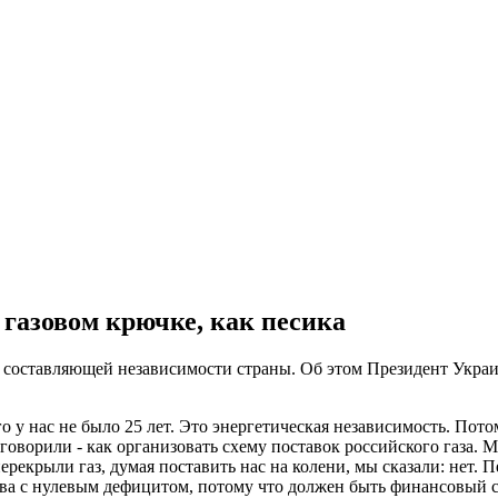
 газовом крючке, как песика
ой составляющей независимости страны. Об этом Президент Укра
у нас не было 25 лет. Это энергетическая независимость. Потом
 говорили - как организовать схему поставок российского газа.
перекрыли газ, думая поставить нас на колени, мы сказали: нет. 
тва с нулевым дефицитом, потому что должен быть финансовый см