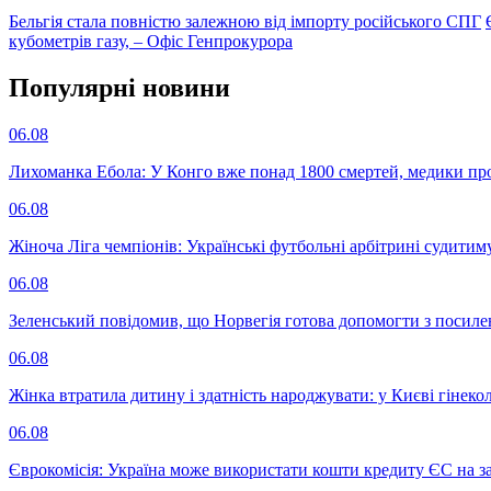
Бельгія стала повністю залежною від імпорту російського СПГ
кубометрів газу, – Офіс Генпрокурора
Популярнi новини
06.08
Лихоманка Ебола: У Конго вже понад 1800 смертей, медики про
06.08
Жіноча Ліга чемпіонів: Українські футбольні арбітрині судитим
06.08
Зеленський повідомив, що Норвегія готова допомогти з посил
06.08
Жінка втратила дитину і здатність народжувати: у Києві гінеко
06.08
Єврокомісія: Україна може використати кошти кредиту ЄС на за