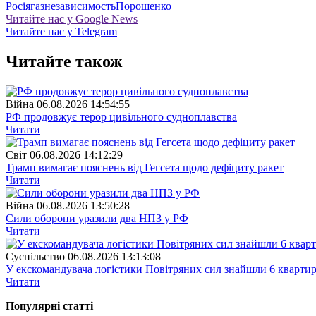
Росія
газ
независимость
Порошенко
Читайте нас у Google News
Читайте нас у Telegram
Читайте також
Війна
06.08.2026 14:54:55
РФ продовжує терор цивільного судноплавства
Читати
Свiт
06.08.2026 14:12:29
Трамп вимагає пояснень від Гегсета щодо дефіциту ракет
Читати
Війна
06.08.2026 13:50:28
Сили оборони уразили два НПЗ у РФ
Читати
Суспiльство
06.08.2026 13:13:08
У екскомандувача логістики Повітряних сил знайшли 6 квартир
Читати
Популярнi статтi