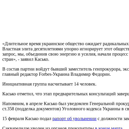
«Длительное время украинское общество ожидает радикальных
Властная элита десятилетиями упорно игнорирует этот обществ
запрос, мы, объединив свою энергию и усилия, начали процес
стран», - заявил Касько.
В состав партии войдут бывший заместитель генпрокурора, эк
главный редактор Forbes-Украина Владимир Федорин.
Инициативная группа насчитывает 14 человек.
Касько отметил, что этап предварительных консультаций завер
Напомним, в апреле Касько был уведомлен Генеральной прок
ст.358 (подделка документов) Уголовного кодекса Украины в с
15 февраля Касько подал
рапорт об увольнении
с должности за
Сакварелидзе уволен из органов прокуратуры
в конце марта
.