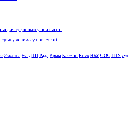
медичну допомогу при смерті
сс
Украина
ЕС
ДТП
Рада
Крым
Кабмин
Киев
НБУ
ООС
ГПУ
суд