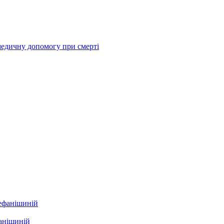
медичну допомогу при смерті
фанішиній