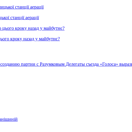
ої станції аерації
цього кроку назад у майбутнє?
 созданию партии с Разумковым
Делегаты съезда «Голоса» выра
фанішиній