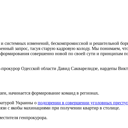
 и системных изменений, бескомпромиссной и решительной борь
енный запрос, тасуя старую кадровую колоду. Мы понимаем, что
с формирования совершенно новой по своей сути и принципам п
с-прокурор Одесской области Давид Сакварелидзе, нардепы Вик
шен, начинается формирование команд в регионах.
уратурой Украины о
подозрении в совершении уголовных престу
вязи с якобы махинациями при получении квартир в столице.
местителя генпрокурора.