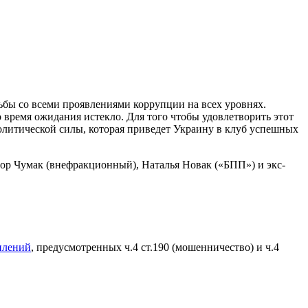
бы со всеми проявлениями коррупции на всех уровнях.
 время ожидания истекло. Для того чтобы удовлетворить этот
олитической силы, которая приведет Украину в клуб успешных
тор Чумак (внефракционный), Наталья Новак («БПП») и экс-
плений
, предусмотренных ч.4 ст.190 (мошенничество) и ч.4