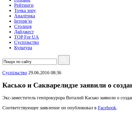
Рейтинги
Точка зору
Аналітика
Інтерв’ю
Столиця
Дайджест
TOP For UA
Суспiльство
Культура
Суспiльство
29.06.2016 08:36
Касько и Сакварелидзе заявили о созда
Экс-заместитель генпрокурора Виталий Касько заявили о созд
Соответствующее заявление он опубликовал в
Facebook
.