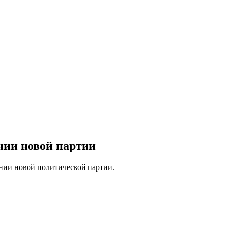
нии новой партии
ании новой политической партии.