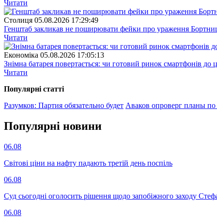
Читати
Столиця
05.08.2026 17:29:49
Генштаб закликав не поширювати фейки про ураження Бортницьк
Читати
Економіка
05.08.2026 17:05:13
Знімна батарея повертається: чи готовий ринок смартфонів до 
Читати
Популярнi статтi
Разумков: Партия обязательно будет
Аваков опроверг планы по
Популярнi новини
06.08
Світові ціни на нафту падають третій день поспіль
06.08
Суд сьогодні оголосить рішення щодо запобіжного заходу Сте
06.08