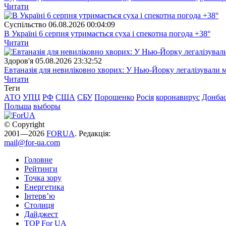
Читати
Суспiльство
06.08.2026 00:04:09
В Україні 6 серпня утримається суха і спекотна погода +38°
Читати
Здоров'я
05.08.2026 23:32:52
Евтаназія для невиліковно хворих: У Нью-Йорку легалізували 
Читати
Теги
АТО
УПЦ
РФ
США
СБУ
Порошенко
Росія
коронавирус
Донба
Польша
выборы
© Copyright
2001—2026
FORUA
. Редакція:
mail@for-ua.com
Головне
Рейтинги
Точка зору
Енергетика
Інтерв’ю
Столиця
Дайджест
TOP For UA