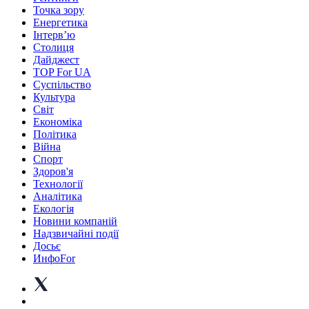
Точка зору
Енергетика
Інтерв’ю
Столиця
Дайджест
TOP For UA
Суспiльство
Культура
Світ
Економіка
Політика
Війна
Спорт
Здоров'я
Технології
Аналітика
Екологія
Новини компаній
Надзвичайні події
Досьє
ИнфоFor