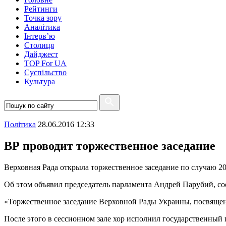
Рейтинги
Точка зору
Аналітика
Інтерв’ю
Столиця
Дайджест
TOP For UA
Суспiльство
Культура
Полiтика
28.06.2016 12:33
ВР проводит торжественное заседание
Верховная Рада открыла торжественное заседание по случаю 
Об этом объявил председатель парламента Андрей Парубий, 
«Торжественное заседание Верховной Рады Украины, посвящен
После этого в сессионном зале хор исполнил государственный 