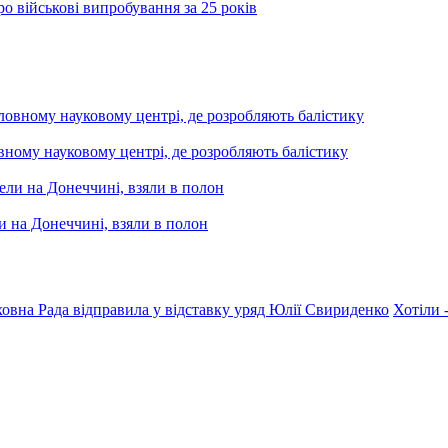
о військові випробування за 25 років
вному науковому центрі, де розробляють балістику
и на Донеччині, взяли в полон
овна Рада відправила у відставку уряд Юлії Свириденко
Хотіли 