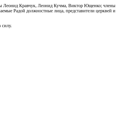
ты Леонид Кравчук, Леонид Кучма, Виктор Ющенко; члены
чаемые Радой должностные лица, представители церквей и
 силу.