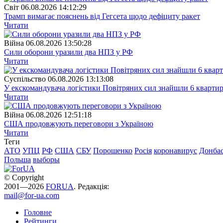
Свiт
06.08.2026 14:12:29
Трамп вимагає пояснень від Гегсета щодо дефіциту ракет
Читати
Війна
06.08.2026 13:50:28
Сили оборони уразили два НПЗ у РФ
Читати
Суспiльство
06.08.2026 13:13:08
У екскомандувача логістики Повітряних сил знайшли 6 квартир
Читати
Війна
06.08.2026 12:51:18
США продовжують переговори з Україною
Читати
Теги
АТО
УПЦ
РФ
США
СБУ
Порошенко
Росія
коронавирус
Донба
Польша
выборы
© Copyright
2001—2026
FORUA
. Редакція:
mail@for-ua.com
Головне
Рейтинги