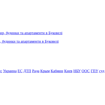
, будинки та апартаменти в Буковелі
сс
Украина
ЕС
ДТП
Рада
Крым
Кабмин
Киев
НБУ
ООС
ГПУ
суд