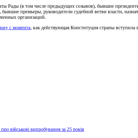
аты Рады (в том числе предыдущих созывов), бывшие президен
 бывшие премьеры, руководители судебной ветви власти, назна
твенных организаций.
ину с момента
, как действующая Конституция страны вступила в