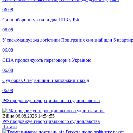
06.08
Сили оборони уразили два НПЗ у РФ
06.08
У екскомандувача логістики Повітряних сил знайшли 6 квартир
06.08
США продовжують переговори з Україною
06.08
Суд обрав Стефанішиній запобіжний захід
06.08
РФ продовжує терор цивільного судноплавства
Війна
06.08.2026 14:54:55
РФ продовжує терор цивільного судноплавства
Читати