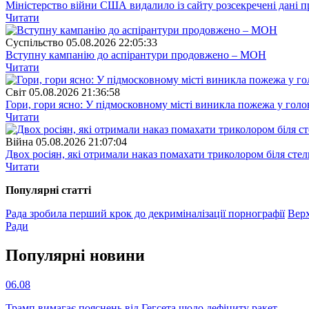
Міністерство війни США видалило із сайту розсекречені дані пр
Читати
Суспiльство
05.08.2026 22:05:33
Вступну кампанію до аспірантури продовжено – МОН
Читати
Свiт
05.08.2026 21:36:58
Гори, гори ясно: У підмосковному місті виникла пожежа у голо
Читати
Війна
05.08.2026 21:07:04
Двох росіян, які отримали наказ помахати триколором біля стел
Читати
Популярнi статтi
Рада зробила перший крок до декриміналізації порнографії
Верх
Ради
Популярнi новини
06.08
Трамп вимагає пояснень від Гегсета щодо дефіциту ракет