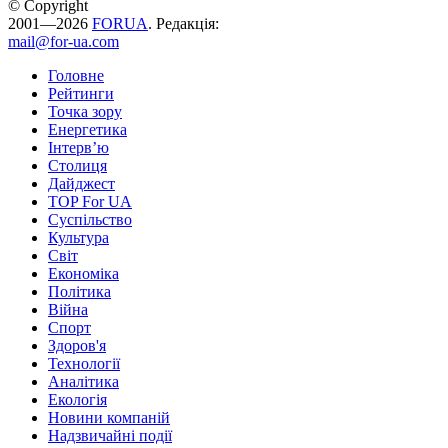
© Copyright
2001—2026
FORUA
. Редакція:
mail@for-ua.com
Головне
Рейтинги
Точка зору
Енергетика
Інтерв’ю
Столиця
Дайджест
TOP For UA
Суспiльство
Культура
Світ
Економіка
Політика
Війна
Спорт
Здоров'я
Технології
Аналітика
Екологія
Новини компаній
Надзвичайні події