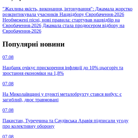
"Жахлива якість, виконання, інтонування": Джамала жорстко
розкритикувала учасників Нацвідбору Євробачення-2026
Необмежені пісні, нові правила: стартував нацвідбір на
Євробачення-2026
Джамала стала продюсером відбору на
Євробачення-2026
Популярнi новини
07.08
Нацбанк очікує прискорення інфляції до 10% цьогоріч та
зростання економіки на 1,8%
07.08
На Миколаївщині у пункті металобрухту стався вибух: є
загиблий, двоє травмовані
07.08
Пакистан, Туреччина та Саудівська Аравія підписали угоду
про колективну оборону
07.08