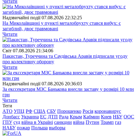
Читати
Надзвичайні події
07.08.2026 22:32:25
На Миколаївщині у пункті металобрухту стався вибух: є
загиблий, двоє травмовані
Читати
Свiт
07.08.2026 21:34:06
Пакистан, Туреччина та Саудівська Аравія підписали угоду
про колективну оборону
Читати
Надзвичайні події
07.08.2026 20:36:03
За екссекретаря МЗС Банькова внесли заставу у розмірі 10 млн
грн
Читати
Теги
АТО
УПЦ
РФ
США
СБУ
Порошенко
Росія
коронавирус
Донбасс
Украина
ЕС
ДТП
Рада
Крым
Кабмин
Киев
НБУ
ООС
ГПУ
суд
війна в Україні
санкции
війна
Путин
Трамп
газ
НАБУ
пожар
Польша
выборы