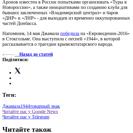
Аронов известен в России попытками организовать «Туры в
Новороссию», а также инициативами по созданию клуба для
бывших заключенных «Владимирский централ» и баров
«ДНР» и «ЛНР» - для выходцев из временно оккупированных
частей Донбасса.
Напомним, 14 мая Джамала
победила
на «Евровидении-2016»
в Стокгольме. Она выступила с песней «1944», в которой
рассказывается о трагедии крымскотатарского народа.
Назад до статей
Поділитися:
Теги:
Джамала
1944
товарный знак
Читайте нас у Google News
Читайте нас у Telegram
Читайте також