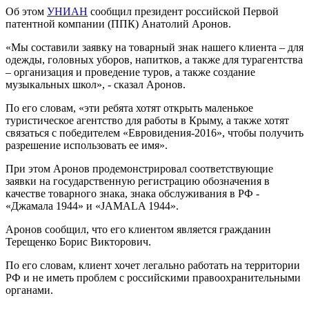
Об этом
УНИАН
сообщил президент российской Первой
патентной компании (ППК) Анатолий Аронов.
«Мы составили заявку на товарный знак нашего клиента – для
одежды, головных уборов, напитков, а также для турагентства
– организация и проведение туров, а также создание
музыкальных школ», - сказал Аронов.
По его словам, «эти ребята хотят открыть маленькое
туристическое агентство для работы в Крыму, а также хотят
связаться с победителем «Евровидения-2016», чтобы получить
разрешение использовать ее имя».
При этом Аронов продемонстрировал соответствующие
заявки на государственную регистрацию обозначения в
качестве товарного знака, знака обслуживания в РФ -
«Джамала 1944» и «JAMALA 1944».
Аронов сообщил, что его клиентом является гражданин
Терещенко Борис Викторович.
По его словам, клиент хочет легально работать на территории
РФ и не иметь проблем с российскими правоохранительными
органами.