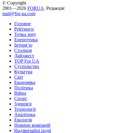
© Copyright
2001—2026
FORUA
. Редакція:
mail@for-ua.com
Головне
Рейтинги
Точка зору
Енергетика
Інтерв’ю
Столиця
Дайджест
TOP For UA
Суспiльство
Культура
Світ
Економіка
Політика
Війна
Спорт
Здоров'я
Технології
Аналітика
Екологія
Новини компаній
Надзвичайні події