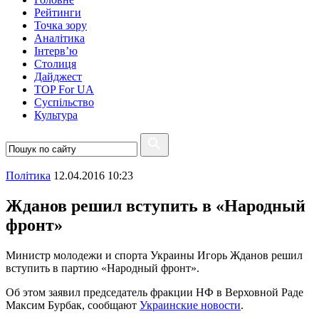
Рейтинги
Точка зору
Аналітика
Інтерв’ю
Столиця
Дайджест
TOP For UA
Суспiльство
Культура
Полiтика
12.04.2016 10:23
Жданов решил вступить в «Народный
фронт»
Министр молодежи и спорта Украины Игорь Жданов решил
вступить в партию «Народный фронт».
Об этом заявил председатель фракции НФ в Верховной Раде
Максим Бурбак, сообщают
Украинские новости
.