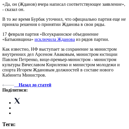
«Да, он (Жданов) вчера написал соответствующее заявление»,
- сказал он.
В то же время Бурбак уточнил, что официально партия еще не
приняла решения о принятии Жданова в свои ряды.
17 февраля партия «Всеукраинское объединение
«Батькивщина»
исключила Жданова
из рядов партии.
Как известно, НФ выступает за сохранение за министром
внутренних дел Арсеном Аваковым, министром юстиции
Павлом Петренко, вице-премьер-министром - министром
культуры Вячеславом Кириленко и министром молодежи и
спорта Игорем Ждановым должностей в составе нового
Кабинета Министров.
Назад до статей
Поділитися:
Теги: