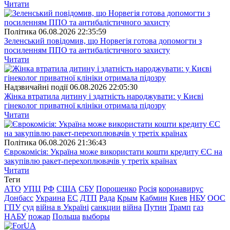
Читати
Полiтика
06.08.2026 22:35:59
Зеленський повідомив, що Норвегія готова допомогти з
посиленням ППО та антибалістичного захисту
Читати
Надзвичайні події
06.08.2026 22:05:30
Жінка втратила дитину і здатність народжувати: у Києві
гінеколог приватної клініки отримала підозру
Читати
Полiтика
06.08.2026 21:36:43
Єврокомісія: Україна може використати кошти кредиту ЄС на
закупівлю ракет-перехоплювачів у третіх країнах
Читати
Теги
АТО
УПЦ
РФ
США
СБУ
Порошенко
Росія
коронавирус
Донбасс
Украина
ЕС
ДТП
Рада
Крым
Кабмин
Киев
НБУ
ООС
ГПУ
суд
війна в Україні
санкции
війна
Путин
Трамп
газ
НАБУ
пожар
Польша
выборы