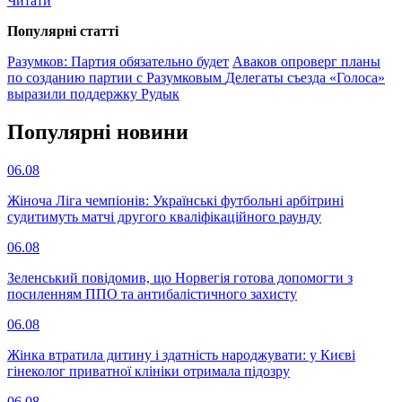
Читати
Популярнi статтi
Разумков: Партия обязательно будет
Аваков опроверг планы
по созданию партии с Разумковым
Делегаты съезда «Голоса»
выразили поддержку Рудык
Популярнi новини
06.08
Жіноча Ліга чемпіонів: Українські футбольні арбітрині
судитимуть матчі другого кваліфікаційного раунду
06.08
Зеленський повідомив, що Норвегія готова допомогти з
посиленням ППО та антибалістичного захисту
06.08
Жінка втратила дитину і здатність народжувати: у Києві
гінеколог приватної клініки отримала підозру
06.08