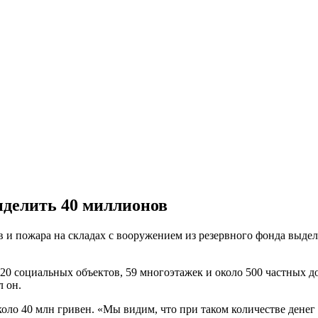
ыделить 40 миллионов
в и пожара на складах с вооружением из резервного фонда выдел
о 20 социальных объектов, 59 многоэтажек и около 500 частных 
л он.
оло 40 млн гривен. «Мы видим, что при таком количестве денег 