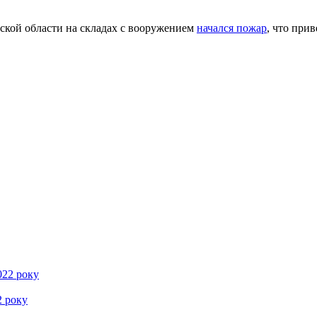
нской области на складах с вооружением
начался пожар
, что при
2 року