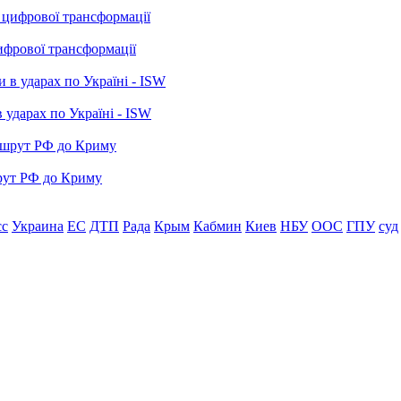
ифрової трансформації
 ударах по Україні - ISW
рут РФ до Криму
сс
Украина
ЕС
ДТП
Рада
Крым
Кабмин
Киев
НБУ
ООС
ГПУ
суд