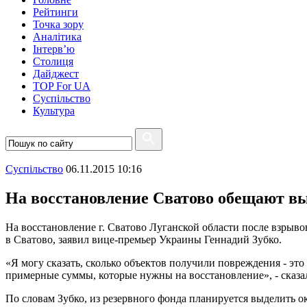
Рейтинги
Точка зору
Аналітика
Інтерв’ю
Столиця
Дайджест
TOP For UA
Суспiльство
Культура
Суспiльство
06.11.2015 10:16
На восстановление Сватово обещают в
На восстановление г. Сватово Луганской области после взрыво
в Сватово, заявил вице-премьер Украины Геннадий Зубко.
«Я могу сказать, сколько объектов получили повреждения - эт
примерные суммы, которые нужны на восстановление», - сказа
По словам Зубко, из резервного фонда планируется выделить ок