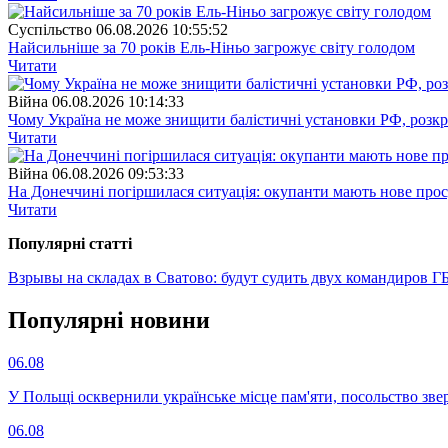
Суспiльство
06.08.2026 10:55:52
Найсильніше за 70 років Ель-Ніньо загрожує світу голодом
Читати
Війна
06.08.2026 10:14:33
Чому Україна не може знищити балістичні установки РФ, розк
Читати
Війна
06.08.2026 09:53:33
На Донеччині погіршилася ситуація: окупанти мають нове про
Читати
Популярнi статтi
Взрывы на складах в Сватово: будут судить двух командиров
ГБ
Популярнi новини
06.08
У Польщі осквернили українське місце пам'яти, посольство зве
06.08