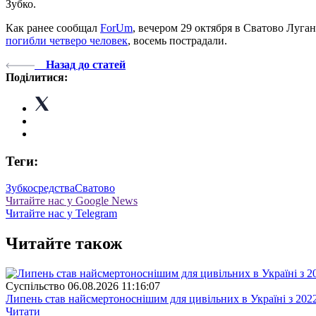
Зубко.
Как ранее сообщал
ForUm
, вечером 29 октября в Сватово Луга
погибли четверо человек
, восемь пострадали.
Назад до статей
Поділитися:
Теги:
Зубко
средства
Сватово
Читайте нас у Google News
Читайте нас у Telegram
Читайте також
Суспiльство
06.08.2026 11:16:07
Липень став найсмертоноснішим для цивільних в Україні з 202
Читати