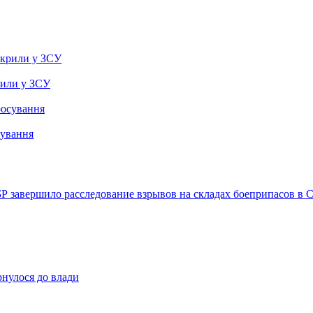
рили у ЗСУ
сування
Р завершило расследование взрывов на складах боеприпасов в 
рнулося до влади