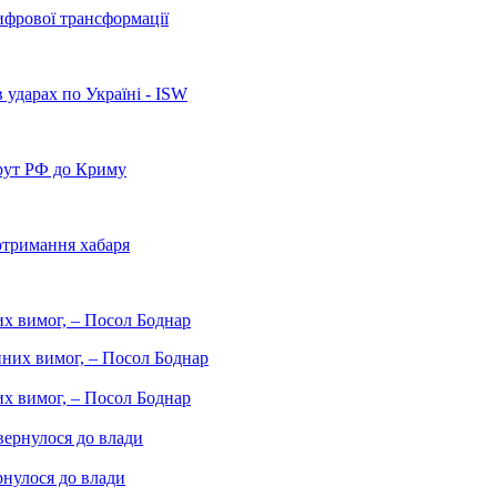
ифрової трансформації
 ударах по Україні - ISW
рут РФ до Криму
отримання хабаря
них вимог, – Посол Боднар
них вимог, – Посол Боднар
рнулося до влади