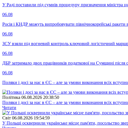
У Раді поставили під сумнів процедуру призначення міністра ц
06.08
Росія і КНДР можуть випробовувати північнокорейські ракети в
06.08
ЗСУ взяли під вогневий контроль ключовий логістичний марш
06.08
ДБР затримало двох працівників податкової на Сумщині після 
06.08
Поляки і досі за нас в ЄС – але за умови виконання всіх вступ
Полiтика
06.08.2026 20:38:50
Поляки і досі за нас в ЄС – але за умови виконання всіх вступ
Читати
Свiт
06.08.2026 19:54:59
У Польщі осквернили українське місце пам'яти, посольство зве