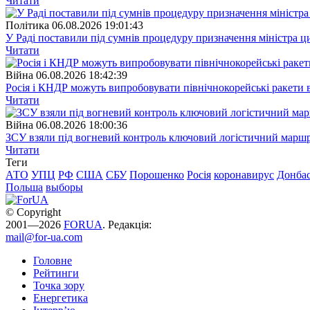
Читати
Полiтика
06.08.2026 19:01:43
У Раді поставили під сумнів процедуру призначення міністра ц
Читати
Війна
06.08.2026 18:42:39
Росія і КНДР можуть випробовувати північнокорейські ракети в
Читати
Війна
06.08.2026 18:00:36
ЗСУ взяли під вогневий контроль ключовий логістичний марш
Читати
Теги
АТО
УПЦ
РФ
США
СБУ
Порошенко
Росія
коронавирус
Донба
Польша
выборы
© Copyright
2001—2026
FORUA
. Редакція:
mail@for-ua.com
Головне
Рейтинги
Точка зору
Енергетика