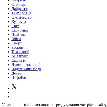
Інтерв’ю
Столиця
Дайджест
TOP For UA
Суспiльство
Культура
Світ
Економіка
Політика
Війна
Спорт
Здоров'я
Технології
Аналітика
Екологія
Новини компаній
Надзвичайні події
Досьє
ИнфоFor
У разі повного або часткового передрукування матеріалів сайту 