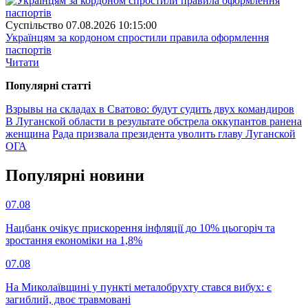
Суспiльство
07.08.2026 10:15:00
Українцям за кордоном спростили правила оформлення
паспортів
Читати
Популярнi статтi
Взрывы на складах в Сватово: будут судить двух командиров
В Луганской области в результате обстрела оккупантов ранена
женщина
Рада призвала президента уволить главу Луганской
ОГА
Популярнi новини
07.08
Нацбанк очікує прискорення інфляції до 10% цьогоріч та
зростання економіки на 1,8%
07.08
На Миколаївщині у пункті металобрухту стався вибух: є
загиблий, двоє травмовані