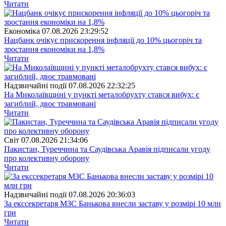
Читати
Економіка
07.08.2026 23:29:52
Нацбанк очікує прискорення інфляції до 10% цьогоріч та
зростання економіки на 1,8%
Читати
Надзвичайні події
07.08.2026 22:32:25
На Миколаївщині у пункті металобрухту стався вибух: є
загиблий, двоє травмовані
Читати
Свiт
07.08.2026 21:34:06
Пакистан, Туреччина та Саудівська Аравія підписали угоду
про колективну оборону
Читати
Надзвичайні події
07.08.2026 20:36:03
За екссекретаря МЗС Банькова внесли заставу у розмірі 10 млн
грн
Читати