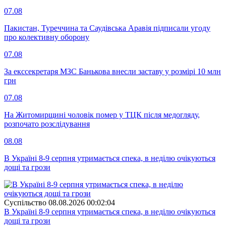
07.08
Пакистан, Туреччина та Саудівська Аравія підписали угоду
про колективну оборону
07.08
За екссекретаря МЗС Банькова внесли заставу у розмірі 10 млн
грн
07.08
На Житомирщині чоловік помер у ТЦК після медогляду,
розпочато розслідування
08.08
В Україні 8-9 серпня утримається спека, в неділю очікуються
дощі та грози
Суспiльство
08.08.2026 00:02:04
В Україні 8-9 серпня утримається спека, в неділю очікуються
дощі та грози