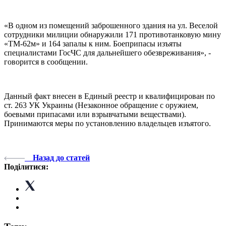
«В одном из помещений заброшенного здания на ул.
Веселой
сотрудники милиции обнаружили 171 противотанковую мину
«ТМ-62м» и 164 запалы к ним.
Боеприпасы изъяты
специалистами ГосЧС для дальнейшего обезвреживания», -
говорится в сообщении.
Данный факт внесен в Единый реестр и квалифицирован по
ст.
263 УК Украины (Незаконное обращение с оружием,
боевыми припасами или взрывчатыми веществами).
Принимаются меры по установлению владельцев изъятого
.
Назад до статей
Поділитися: