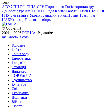
Теги
АТО
УПЦ
РФ
США
СБУ
Порошенко
Росія
коронавирус
Донбасс
Украина
ЕС
ДТП
Рада
Крым
Кабмин
Киев
НБУ
ООС
ГПУ
суд
війна в Україні
санкции
війна
Путин
Трамп
газ
НАБУ
пожар
Польша
выборы
© Copyright
2001—2026
FORUA
. Редакція:
mail@for-ua.com
Головне
Рейтинги
Точка зору
Енергетика
Інтерв’ю
Столиця
Дайджест
TOP For UA
Суспiльство
Культура
Світ
Економіка
Політика
Війна
Спорт