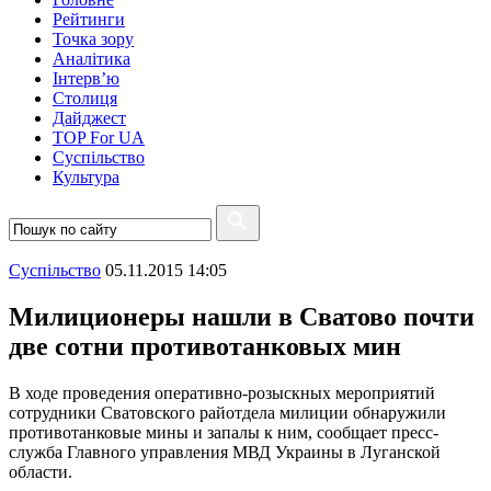
Рейтинги
Точка зору
Аналітика
Інтерв’ю
Столиця
Дайджест
TOP For UA
Суспiльство
Культура
Суспiльство
05.11.2015 14:05
Милиционеры нашли в Сватово почти
две сотни противотанковых мин
В ходе проведения оперативно-розыскных мероприятий
сотрудники Сватовского райотдела милиции обнаружили
противотанковые мины и запалы к ним, сообщает пресс-
служба Главного управления МВД Украины в Луганской
области.