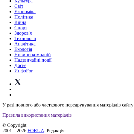
Культура
Світ
Економіка
Політика
Війна
Спорт
Здоров'я
Технології
Аналітика
Екологія
Новини компаній
Надзвичайні події
Досьє
ИнфоFor
У разі повного або часткового передрукування матеріалів сайту 
Правила використання матеріалів
© Copyright
2001—2026
FORUA
. Редакція: