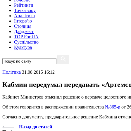
Рейтинги
Точка зору
Аналітика
Інтерв’ю
Столиця
Дайджест
TOP For UA
Суспiльство
Культура
Полiтика
31.08.2015 16:12
Кабмин передумал передавать «Артем
Кабинет Министров отменил решение о передаче целостного 
Об этом говорится в распоряжении правительства
№865-р
от 26
Согласно документу, предварительное решение Кабмина отменен
Назад до статей