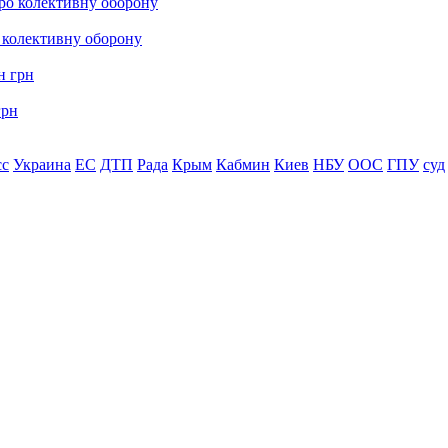
о колективну оборону
грн
сс
Украина
ЕС
ДТП
Рада
Крым
Кабмин
Киев
НБУ
ООС
ГПУ
суд