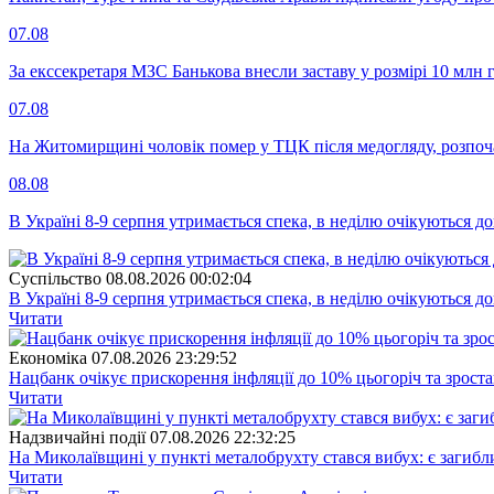
07.08
За екссекретаря МЗС Банькова внесли заставу у розмірі 10 млн 
07.08
На Житомирщині чоловік помер у ТЦК після медогляду, розпоч
08.08
В Україні 8-9 серпня утримається спека, в неділю очікуються до
Суспiльство
08.08.2026 00:02:04
В Україні 8-9 серпня утримається спека, в неділю очікуються до
Читати
Економіка
07.08.2026 23:29:52
Нацбанк очікує прискорення інфляції до 10% цьогоріч та зрост
Читати
Надзвичайні події
07.08.2026 22:32:25
На Миколаївщині у пункті металобрухту стався вибух: є загибл
Читати