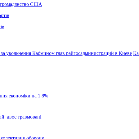
а громадянство США
ів
-за увольнения Кабмином глав райгосадминистраций в Киеве
Ка
ання економіки на 1,8%
ий, двоє травмовані
о колективну оборону