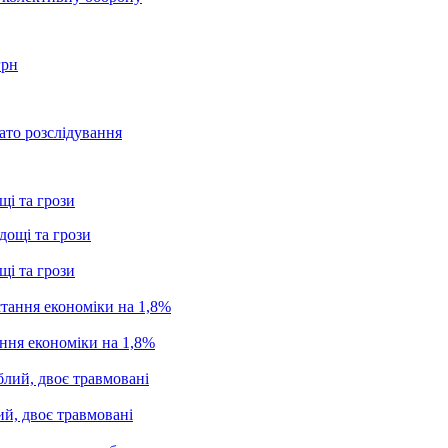
грн
ато розслідування
щі та грози
щі та грози
ання економіки на 1,8%
ий, двоє травмовані