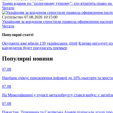
Трамп вдарив по "пологовому туризму": хто втратить право н
Читати
Суспiльство
07.08.2026 10:15:00
Українцям за кордоном спростили правила оформлення паспорт
Читати
Популярнi статтi
Окупанти вже вбили 139 українських дітей
Кличко негодует из
кандидатов будет предлагать премьер
Популярнi новини
07.08
Нацбанк очікує прискорення інфляції до 10% цьогоріч та зрост
07.08
На Миколаївщині у пункті металобрухту стався вибух: є загибл
07.08
Пакистан, Туреччина та Саудівська Аравія підписали угоду пр