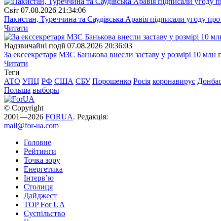
Свiт
07.08.2026 21:34:06
Пакистан, Туреччина та Саудівська Аравія підписали угоду пр
Читати
Надзвичайні події
07.08.2026 20:36:03
За екссекретаря МЗС Банькова внесли заставу у розмірі 10 млн 
Читати
Теги
АТО
УПЦ
РФ
США
СБУ
Порошенко
Росія
коронавирус
Донба
Польша
выборы
© Copyright
2001—2026
FORUA
. Редакція:
mail@for-ua.com
Головне
Рейтинги
Точка зору
Енергетика
Інтерв’ю
Столиця
Дайджест
TOP For UA
Суспiльство