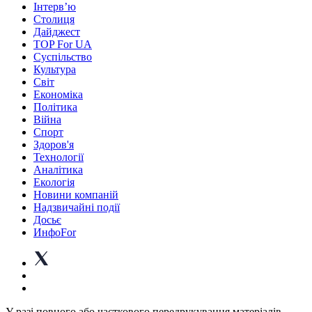
Інтерв’ю
Столиця
Дайджест
TOP For UA
Суспiльство
Культура
Світ
Економіка
Політика
Війна
Спорт
Здоров'я
Технології
Аналітика
Екологія
Новини компаній
Надзвичайні події
Досьє
ИнфоFor
У разі повного або часткового передрукування матеріалів