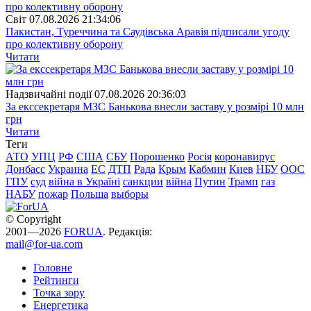
Свiт
07.08.2026 21:34:06
Пакистан, Туреччина та Саудівська Аравія підписали угоду
про колективну оборону
Читати
Надзвичайні події
07.08.2026 20:36:03
За екссекретаря МЗС Банькова внесли заставу у розмірі 10 млн
грн
Читати
Теги
АТО
УПЦ
РФ
США
СБУ
Порошенко
Росія
коронавирус
Донбасс
Украина
ЕС
ДТП
Рада
Крым
Кабмин
Киев
НБУ
ООС
ГПУ
суд
війна в Україні
санкции
війна
Путин
Трамп
газ
НАБУ
пожар
Польша
выборы
© Copyright
2001—2026
FORUA
. Редакція:
mail@for-ua.com
Головне
Рейтинги
Точка зору
Енергетика