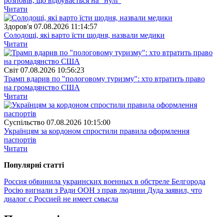
розповів, що відбувається на "нулі"
Читати
Здоров'я
07.08.2026 11:14:57
Солодощі, які варто їсти щодня, назвали медики
Читати
Свiт
07.08.2026 10:56:23
Трамп вдарив по "пологовому туризму": хто втратить право
на громадянство США
Читати
Суспiльство
07.08.2026 10:15:00
Українцям за кордоном спростили правила оформлення
паспортів
Читати
Популярнi статтi
Россия обвинила украинских военных в обстреле Белгорода
Росію вигнали з Ради ООН з прав людини
Дуда заявил, что
диалог с Россией не имеет смысла