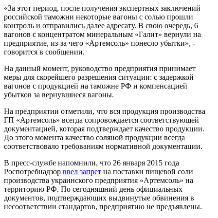
«За этот период, после получения экспертных заключений
российской таможни некоторые вагоны с солью прошли
контроль и отправились далее адресату. В свою очередь, 6
вагонов с концентратом минеральным «Галит» вернули на
предприятие, из-за чего «Артемсоль» понесло убытки», -
говорится в сообщении.
На данный момент, руководство предприятия принимает
меры для скорейшего разрешения ситуации: с задержкой
вагонов с продукцией на таможне РФ и компенсацией
убытков за вернувшиеся вагоны.
На предприятии отметили, что вся продукция производства
ГП «Артемсоль» всегда сопровождается соответствующей
документацией, которая подтверждает качество продукции.
До этого момента качество соляной продукции всегда
соответствовало требованиям нормативной документации.
В пресс-службе напомнили, что 26 января 2015 года
Роспотребнадзор
ввел запрет
на поставки пищевой соли
производства украинского предприятия «Артемсоль» на
территорию РФ. По сегодняшний день официальных
документов, подтверждающих выдвинутые обвинения в
несоответствии стандартов, предприятию не предъявлены.