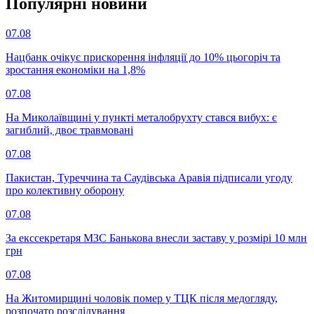
Популярнi новини
07.08
Нацбанк очікує прискорення інфляції до 10% цьогоріч та
зростання економіки на 1,8%
07.08
На Миколаївщині у пункті металобрухту стався вибух: є
загиблий, двоє травмовані
07.08
Пакистан, Туреччина та Саудівська Аравія підписали угоду
про колективну оборону
07.08
За екссекретаря МЗС Банькова внесли заставу у розмірі 10 млн
грн
07.08
На Житомирщині чоловік помер у ТЦК після медогляду,
розпочато розслідування