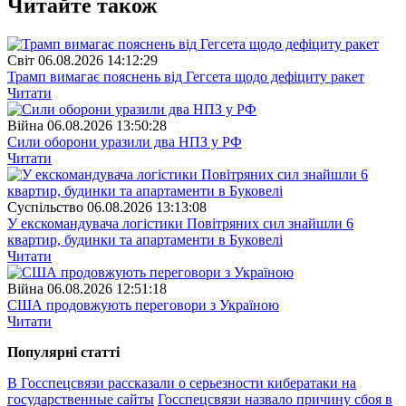
Читайте також
Свiт
06.08.2026 14:12:29
Трамп вимагає пояснень від Гегсета щодо дефіциту ракет
Читати
Війна
06.08.2026 13:50:28
Сили оборони уразили два НПЗ у РФ
Читати
Суспiльство
06.08.2026 13:13:08
У екскомандувача логістики Повітряних сил знайшли 6
квартир, будинки та апартаменти в Буковелі
Читати
Війна
06.08.2026 12:51:18
США продовжують переговори з Україною
Читати
Популярнi статтi
В Госспецсвязи рассказали о серьезности кибератаки на
государственные сайты
Госспецсвязи назвало причину сбоя в