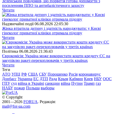
Зеленський повідомив, що Норвегія готова допомогти з
посиленням ППО та антибалістичного захисту
Читати
Надзвичайні події
06.08.2026 22:05:30
Жінка втратила дитину і здатність народжувати: у Києві
гінеколог приватної клініки отримала підозру
Читати
Полiтика
06.08.2026 21:36:43
Єврокомісія: Україна може використати кошти кредиту ЄС на
закупівлю ракет-перехоплювачів у третіх країнах
Читати
Теги
АТО
УПЦ
РФ
США
СБУ
Порошенко
Росія
коронавирус
Донбасс
Украина
ЕС
ДТП
Рада
Крым
Кабмин
Киев
НБУ
ООС
ГПУ
суд
війна в Україні
санкции
війна
Путин
Трамп
газ
НАБУ
пожар
Польша
выборы
© Copyright
2001—2026
FORUA
. Редакція:
mail@for-ua.com