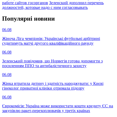
работе сайтов госорганов
Зеленский дополнил перечень
должностей, которые надо с ним согласовывать
Популярнi новини
06.08
Жіноча Ліга чемпіонів: Українські футбольні арбітрині
судитимуть матчі другого кваліфікаційного раунду
06.08
Зеленський повідомив, що Норвегія готова допомогти з
посиленням ППО та антибалістичного захисту
06.08
Жінка втратила дитину і здатність народжувати: у Києві
гінеколог приватної клініки отримала підозру
06.08
Єврокомісія: Україна може використати кошти кредиту ЄС на
закупівлю ракет-перехоплювачів у третіх країнах