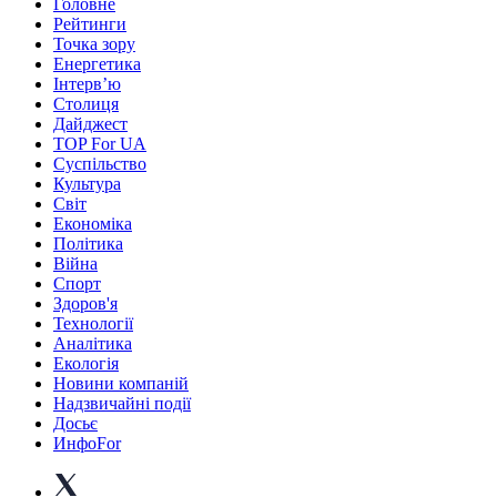
Головне
Рейтинги
Точка зору
Енергетика
Інтерв’ю
Столиця
Дайджест
TOP For UA
Суспiльство
Культура
Світ
Економіка
Політика
Війна
Спорт
Здоров'я
Технології
Аналітика
Екологія
Новини компаній
Надзвичайні події
Досьє
ИнфоFor