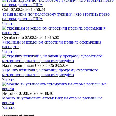
Свiт
07.08.2026 10:56:23
Трамп вдарив по "пологовому туризму": хто втратить право
на громадянство США
Читати
Суспiльство
07.08.2026 10:15:00
Українцям за кордоном спростили правила оформлення
паспортів
Читати
Надзвичайні події
07.08.2026 09:52:30
Українку втягнули у незаконну програму сурогатного
материнства, яка завершилася трагедією
Читати
ИнфоFor
07.08.2026 09:38:46
Можно ли установить автоматику на старые распашные
ворота
Читати