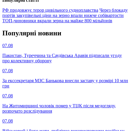
Популярнi статтi
РФ продовжує терор цивільного судноплавства
Через блокаду
портів закупівельні ціни на зерно впали нижче собівартости
ТОП-чиновники вкрали зерна на майже 800 мільйонів
Популярнi новини
07.08
Пакистан, Туреччина та Саудівська Аравія підписали угоду
про колективну оборону
07.08
За екссекретаря МЗС Банькова внесли заставу у розмірі 10 млн
грн
07.08
На Житомирщині чоловік помер у ТЦК після медогляду,
розпочато розслідування
07.08
Військовий і його мати, публічно використовуючи російську,