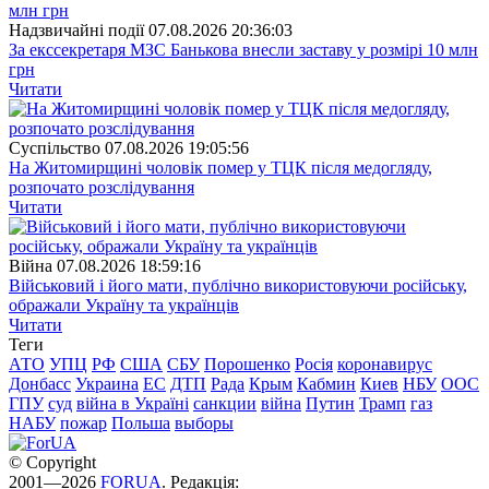
Надзвичайні події
07.08.2026 20:36:03
За екссекретаря МЗС Банькова внесли заставу у розмірі 10 млн
грн
Читати
Суспiльство
07.08.2026 19:05:56
На Житомирщині чоловік помер у ТЦК після медогляду,
розпочато розслідування
Читати
Війна
07.08.2026 18:59:16
Військовий і його мати, публічно використовуючи російську,
ображали Україну та українців
Читати
Теги
АТО
УПЦ
РФ
США
СБУ
Порошенко
Росія
коронавирус
Донбасс
Украина
ЕС
ДТП
Рада
Крым
Кабмин
Киев
НБУ
ООС
ГПУ
суд
війна в Україні
санкции
війна
Путин
Трамп
газ
НАБУ
пожар
Польша
выборы
© Copyright
2001—2026
FORUA
. Редакція: