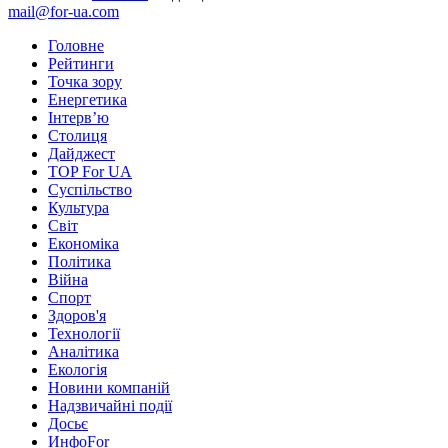
mail@for-ua.com
Головне
Рейтинги
Точка зору
Енергетика
Інтерв’ю
Столиця
Дайджест
TOP For UA
Суспiльство
Культура
Світ
Економіка
Політика
Війна
Спорт
Здоров'я
Технології
Аналітика
Екологія
Новини компаній
Надзвичайні події
Досьє
ИнфоFor