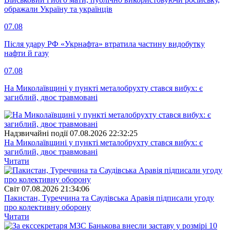
ображали Україну та українців
07.08
Після удару РФ «Укрнафта» втратила частину видобутку
нафти й газу
07.08
На Миколаївщині у пункті металобрухту стався вибух: є
загиблий, двоє травмовані
Надзвичайні події
07.08.2026 22:32:25
На Миколаївщині у пункті металобрухту стався вибух: є
загиблий, двоє травмовані
Читати
Свiт
07.08.2026 21:34:06
Пакистан, Туреччина та Саудівська Аравія підписали угоду
про колективну оборону
Читати