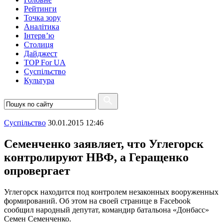
Рейтинги
Точка зору
Аналітика
Інтерв’ю
Столиця
Дайджест
TOP For UA
Суспiльство
Культура
Суспiльство
30.01.2015 12:46
Семенченко заявляет, что Углегорск
контролируют НВФ, а Геращенко
опровергает
Углегорск находится под контролем незаконных вооруженных
формирований. Об этом на своей странице в Facebook
сообщил народный депутат, командир батальона «Донбасс»
Семен Семенченко.