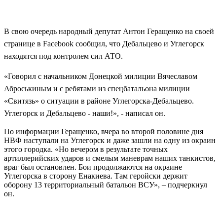
В свою очередь народный депутат Антон Геращенко на своей
странице в Facebook сообщил, что Дебальцево и Углегорск
находятся под контролем сил АТО.
«Говорил с начальником Донецкой милиции Вячеславом
Аброськиным и с ребятами из спецбатальона милиции
«Свитязь» о ситуации в районе Углегорска-Дебальцево.
Углегорск и Дебальцево - наши!», - написал он.
По информации Геращенко, вчера во второй половине дня
НВФ наступали на Углегорск и даже зашли на одну из окраин
этого городка. «Но вечером в результате точных
артиллерийских ударов и смелым маневрам наших танкистов,
враг был остановлен. Бои продолжаются на окраине
Углегорска в сторону Енакиева. Там геройски держит
оборону 13 территориальный батальон ВСУ», – подчеркнул
он.