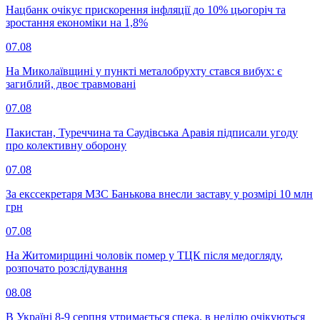
Нацбанк очікує прискорення інфляції до 10% цьогоріч та
зростання економіки на 1,8%
07.08
На Миколаївщині у пункті металобрухту стався вибух: є
загиблий, двоє травмовані
07.08
Пакистан, Туреччина та Саудівська Аравія підписали угоду
про колективну оборону
07.08
За екссекретаря МЗС Банькова внесли заставу у розмірі 10 млн
грн
07.08
На Житомирщині чоловік помер у ТЦК після медогляду,
розпочато розслідування
08.08
В Україні 8-9 серпня утримається спека, в неділю очікуються