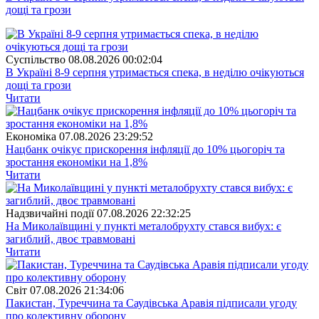
дощі та грози
Суспiльство
08.08.2026 00:02:04
В Україні 8-9 серпня утримається спека, в неділю очікуються
дощі та грози
Читати
Економіка
07.08.2026 23:29:52
Нацбанк очікує прискорення інфляції до 10% цьогоріч та
зростання економіки на 1,8%
Читати
Надзвичайні події
07.08.2026 22:32:25
На Миколаївщині у пункті металобрухту стався вибух: є
загиблий, двоє травмовані
Читати
Свiт
07.08.2026 21:34:06
Пакистан, Туреччина та Саудівська Аравія підписали угоду
про колективну оборону