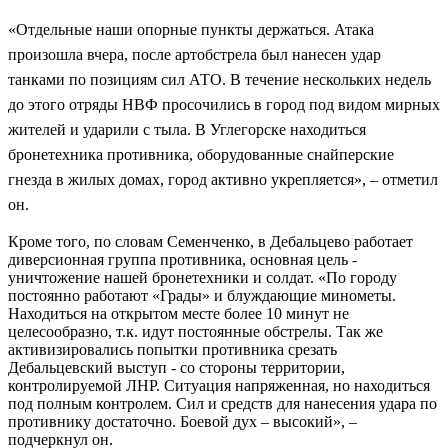
«Отдельные наши опорные пункты держаться. Атака
произошла вчера, после артобстрела был нанесен удар
танками по позициям сил АТО. В течение нескольких недель
до этого отряды НВФ просочились в город под видом мирных
жителей и ударили с тыла. В Углегорске находиться
бронетехника противника, оборудованные снайперские
гнезда в жилых домах, город активно укрепляется», – отметил
он.
Кроме того, по словам Семенченко, в Дебальцево работает
диверсионная группа противника, основная цель -
уничтожение нашей бронетехники и солдат. «По городу
постоянно работают «Грады» и блуждающие минометы.
Находиться на открытом месте более 10 минут не
целесообразно, т.к. идут постоянные обстрелы. Так же
активизировались попытки противника срезать
Дебальцевский выступ - со стороны территории,
контролируемой ЛНР. Ситуация напряженная, но находиться
под полным контролем. Сил и средств для нанесения удара по
противнику достаточно. Боевой дух – высокий», –
подчеркнул он.