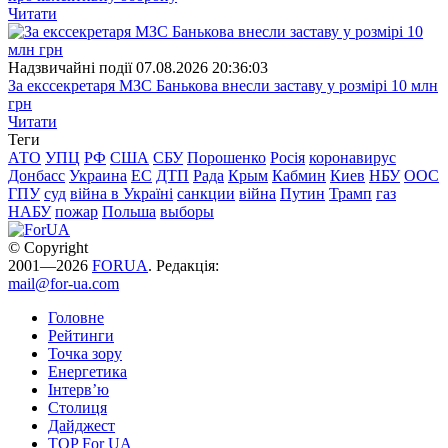
Читати
Надзвичайні події
07.08.2026 20:36:03
За екссекретаря МЗС Банькова внесли заставу у розмірі 10 млн
грн
Читати
Теги
АТО
УПЦ
РФ
США
СБУ
Порошенко
Росія
коронавирус
Донбасс
Украина
ЕС
ДТП
Рада
Крым
Кабмин
Киев
НБУ
ООС
ГПУ
суд
війна в Україні
санкции
війна
Путин
Трамп
газ
НАБУ
пожар
Польша
выборы
© Copyright
2001—2026
FORUA
. Редакція:
mail@for-ua.com
Головне
Рейтинги
Точка зору
Енергетика
Інтерв’ю
Столиця
Дайджест
TOP For UA