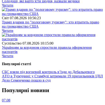
Солодощі, які варто їсти щодня, назвали медики
Читати
Свiт
07.08.2026 10:56:23
Трамп вдарив по "пологовому туризму": хто втратить право
на громадянство США
Читати
Суспiльство
07.08.2026 10:15:00
Українцям за кордоном спростили правила оформлення
паспортів
Читати
Популярнi статтi
СБС взяли під вогневий контроль вʼїзди до Дебальцевого
АТО в Туреччині: у Стамбулі затримали 19 прихильників ІДІЛ
Дело Семенченко пошло в суд
Популярнi новини
07.08