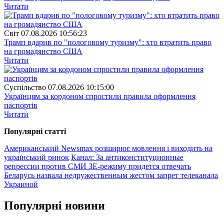
Читати
Свiт
07.08.2026 10:56:23
Трамп вдарив по "пологовому туризму": хто втратить право
на громадянство США
Читати
Суспiльство
07.08.2026 10:15:00
Українцям за кордоном спростили правила оформлення
паспортів
Читати
Популярнi статтi
Американський Newsmax розширює мовлення і виходить на
український ринок
Канал: За антиконституционные
репрессии против СМИ ЗЕ-режиму придется отвечать
Беларусь назвала недружественным жестом запрет телеканала
Украиной
Популярнi новини