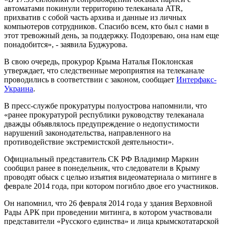
автоматами покинули территорию телеканала ATR,
прихватив с собой часть архива и данные из личных
компьютеров сотрудников. Спасибо всем, кто был с нами в
этот тревожный день, за поддержку. Подозреваю, она нам еще
понадобится», - заявила Буджурова.
В свою очередь, прокурор Крыма Наталья Поклонская
утверждает, что следственные мероприятия на телеканале
проводились в соответствии с законом, сообщает
Интерфакс-
Украина
.
В пресс-службе прокуратуры полуострова напомнили, что
«ранее прокуратурой республики руководству телеканала
дважды объявлялось предупреждение о недопустимости
нарушений законодательства, направленного на
противодействие экстремистской деятельности».
Официальный представитель СК РФ Владимир Маркин
сообщил ранее в понедельник, что следователи в Крыму
проводят обыск с целью изъятия видеоматериала о митинге в
феврале 2014 года, при котором погибло двое его участников.
Он напомнил, что 26 февраля 2014 года у здания Верховной
Рады АРК при проведении митинга, в котором участвовали
представители «Русского единства» и лица крымскотатарской