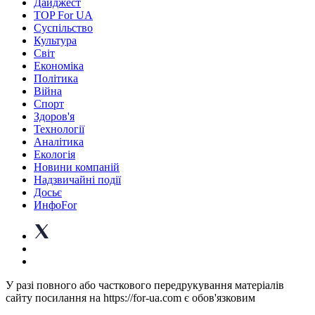
Дайджест
TOP For UA
Суспiльство
Культура
Світ
Економіка
Політика
Війна
Спорт
Здоров'я
Технології
Аналітика
Екологія
Новини компаній
Надзвичайні події
Досьє
ИнфоFor
У разі повного або часткового передрукування матеріалів
сайту посилання на https://for-ua.com є обов'язковим