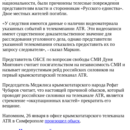
национальности, были причинены телесные повреждения
представителям власти и сторонникам «Русского единства».
Двое местных жителей погибли.
«У следствия имеются данные о наличии видеоматериала
указанных событий в телекомпании ATR. Эти видеозаписи
имеют существенное доказательственное значение для
расследования уголовного дела, однако представители
указанной телекомпании отказались предоставить их по
запросу следователя», - сказал Маркин.
Представитель ОБСЕ по вопросам свободы СМИ Дуня
Миятович считает посягательством на независимость СМИ и
называет недопустимым рейд российских силовиков на
первый крымскотатарский телеканал ATR.
Председатель Меджлиса крымскотатарского народа Рефат
Чубаров считает, что настоящей причиной обысков, который
проводят российские силовики на телеканале ATR, является
стремление «оккупационных властей» прекратить его
вещание.
Напомним, 26 января в офисе крымскотатарского телеканала
ATR в Симферополе
произошел обыск
.