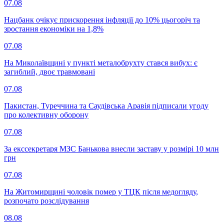
07.08
Нацбанк очікує прискорення інфляції до 10% цьогоріч та
зростання економіки на 1,8%
07.08
На Миколаївщині у пункті металобрухту стався вибух: є
загиблий, двоє травмовані
07.08
Пакистан, Туреччина та Саудівська Аравія підписали угоду
про колективну оборону
07.08
За екссекретаря МЗС Банькова внесли заставу у розмірі 10 млн
грн
07.08
На Житомирщині чоловік помер у ТЦК після медогляду,
розпочато розслідування
08.08