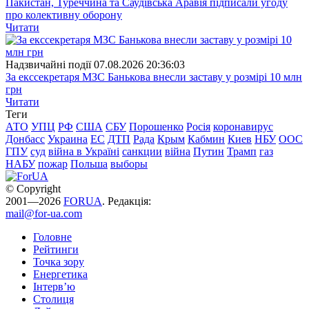
Пакистан, Туреччина та Саудівська Аравія підписали угоду
про колективну оборону
Читати
Надзвичайні події
07.08.2026 20:36:03
За екссекретаря МЗС Банькова внесли заставу у розмірі 10 млн
грн
Читати
Теги
АТО
УПЦ
РФ
США
СБУ
Порошенко
Росія
коронавирус
Донбасс
Украина
ЕС
ДТП
Рада
Крым
Кабмин
Киев
НБУ
ООС
ГПУ
суд
війна в Україні
санкции
війна
Путин
Трамп
газ
НАБУ
пожар
Польша
выборы
© Copyright
2001—2026
FORUA
. Редакція:
mail@for-ua.com
Головне
Рейтинги
Точка зору
Енергетика
Інтерв’ю
Столиця