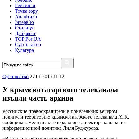
Рейтинги
Точка зору
Аналітика
Інтерв’ю
Столиця
Дайджест
TOP For UA
Суспiльство
Культура
Суспiльство
27.01.2015 11:12
У крымскотатарского телеканала
изъяли часть архива
Российские правоохранители в понедельник вечером
покинули территорию крымскотатарского телеканала ATR,
сообщила заместитель генерального директора канала по
информационной политике Лиля Буджурова.
«В 17:55 силовики в сопровождении боевых парней с