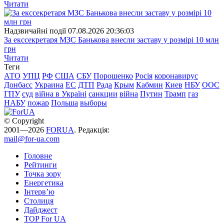
Читати
Надзвичайні події
07.08.2026 20:36:03
За екссекретаря МЗС Банькова внесли заставу у розмірі 10 млн
грн
Читати
Теги
АТО
УПЦ
РФ
США
СБУ
Порошенко
Росія
коронавирус
Донбасс
Украина
ЕС
ДТП
Рада
Крым
Кабмин
Киев
НБУ
ООС
ГПУ
суд
війна в Україні
санкции
війна
Путин
Трамп
газ
НАБУ
пожар
Польша
выборы
© Copyright
2001—2026
FORUA
. Редакція:
mail@for-ua.com
Головне
Рейтинги
Точка зору
Енергетика
Інтерв’ю
Столиця
Дайджест
TOP For UA