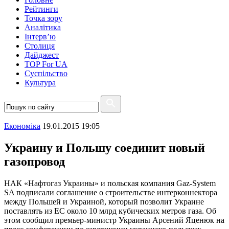
Рейтинги
Точка зору
Аналітика
Інтерв’ю
Столиця
Дайджест
TOP For UA
Суспiльство
Культура
Економіка
19.01.2015 19:05
Украину и Польшу соединит новый
газопровод
НАК «Нафтогаз Украины» и польская компания Gaz-System
SA подписали соглашение о строительстве интерконнектора
между Польшей и Украиной, который позволит Украине
поставлять из ЕС около 10 млрд кубических метров газа. Об
этом сообщил премьер-министр Украины Арсений Яценюк на