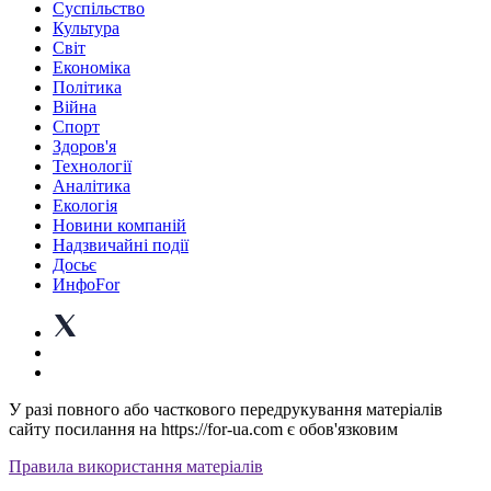
Суспiльство
Культура
Світ
Економіка
Політика
Війна
Спорт
Здоров'я
Технології
Аналітика
Екологія
Новини компаній
Надзвичайні події
Досьє
ИнфоFor
У разі повного або часткового передрукування матеріалів
сайту посилання на https://for-ua.com є обов'язковим
Правила використання матеріалів