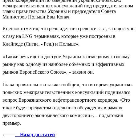
пресс-конференции по завершении украинско-польских
межправительственных консультаций под председательством
главы правительства Украины и председателя Совета
Министров Польши Евы Копач.
Яценюк отметил, что речь идет не о реверсе газа, «а о доступе
к газу на LNG-терминалах, которые уже построены в
Клайпеде (Литва. - Ред.) и Польше».
«Также речь идет о доступе Украины к немецкому газовому
рынку как одному из наиболее объемных и эффективных
рынков Европейского Союза», – заявил он.
Глава правительства также сообщил, что во время украинско-
польских межправительственных консультаций поднимался
вопрос Евроазиатского нефтетранспортного коридора. «Это
также будет предметом отдельного обсуждения в рамках
двустороннего экономического комиссии», – подытожил
премьер.
Назад до статей