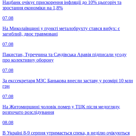
Нацбанк очікує прискорення інфляції до 10% цьогоріч та
зростання економіки на 1,8%
07.08
На Миколаївщині у пункті металобрухту стався вибух: є
загиблий, двоє травмовані
07.08
Пакистан, Туреччина та Саудівська Аравія підписали угоду
про колективну оборону
07.08
За екссекретаря МЗС Банькова внесли заставу у розмірі 10 млн
грн
07.08
На Житомирщині чоловік помер у ТЦК після медогляду,
розпочато розслідування
08.08
В Україні 8-9 серпня утримається спека, в неділю очікуються