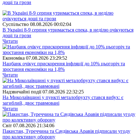
дощі та грози
Суспiльство
08.08.2026 00:02:04
В Україні 8-9 серпня утримається спека, в неділю очікуються
дощі та грози
Читати
Економіка
07.08.2026 23:29:52
Нацбанк очікує прискорення інфляції до 10% цьогоріч та
зростання економіки на 1,8%
Читати
Надзвичайні події
07.08.2026 22:32:25
На Миколаївщині у пункті металобрухту стався вибух: є
загиблий, двоє травмовані
Читати
Свiт
07.08.2026 21:34:06
Пакистан, Туреччина та Саудівська Аравія підписали угоду
про колективну оборону