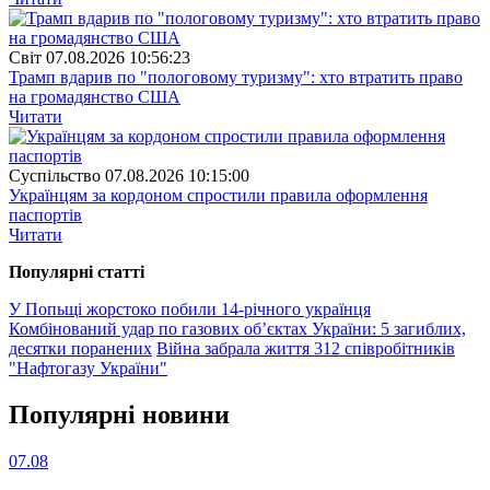
Свiт
07.08.2026 10:56:23
Трамп вдарив по "пологовому туризму": хто втратить право
на громадянство США
Читати
Суспiльство
07.08.2026 10:15:00
Українцям за кордоном спростили правила оформлення
паспортів
Читати
Популярнi статтi
У Попьщі жорстоко побили 14-річного українця
Комбінований удар по газових об’єктах України: 5 загиблих,
десятки поранених
Війна забрала життя 312 співробітників
"Нафтогазу України"
Популярнi новини
07.08