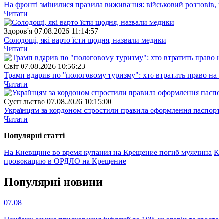
На фронті змінилися правила виживання: військовий розповів, щ
Читати
Здоров'я
07.08.2026 11:14:57
Солодощі, які варто їсти щодня, назвали медики
Читати
Свiт
07.08.2026 10:56:23
Трамп вдарив по "пологовому туризму": хто втратить право н
Читати
Суспiльство
07.08.2026 10:15:00
Українцям за кордоном спростили правила оформлення паспорт
Читати
Популярнi статтi
На Киевщине во время купания на Крещение погиб мужчина
К
провокацию в ОРДЛО на Крещение
Популярнi новини
07.08