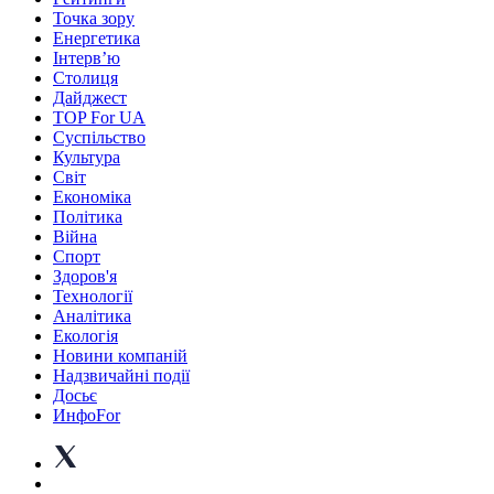
Точка зору
Енергетика
Інтерв’ю
Столиця
Дайджест
TOP For UA
Суспiльство
Культура
Світ
Економіка
Політика
Війна
Спорт
Здоров'я
Технології
Аналітика
Екологія
Новини компаній
Надзвичайні події
Досьє
ИнфоFor