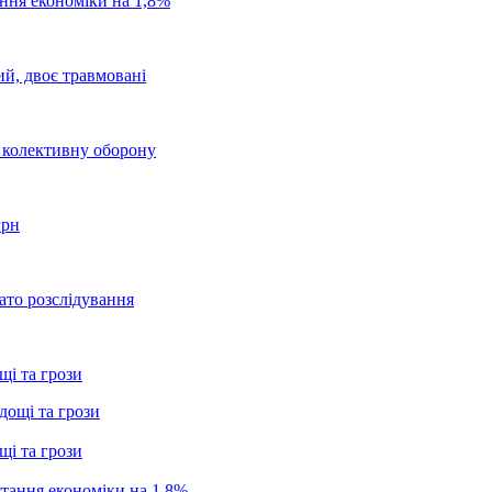
ання економіки на 1,8%
ий, двоє травмовані
о колективну оборону
грн
ато розслідування
щі та грози
щі та грози