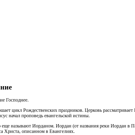
ение
ие Господнее.
ршает цикл Рождественских праздников. Церковь рассматривает
сус начал проповедь евангельской истины.
 еще называют Иорданом. Иордан (от названия реки Иордан в Па
а Христа, описанном в Евангелиях.