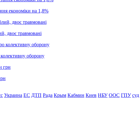
ання економіки на 1,8%
ий, двоє травмовані
о колективну оборону
грн
сс
Украина
ЕС
ДТП
Рада
Крым
Кабмин
Киев
НБУ
ООС
ГПУ
суд