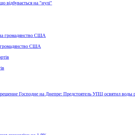
о відбувається на "нулі"
а громадянство США
ів
рещение Господне на Днепре: Предстоятель УПЦ освятил воды р