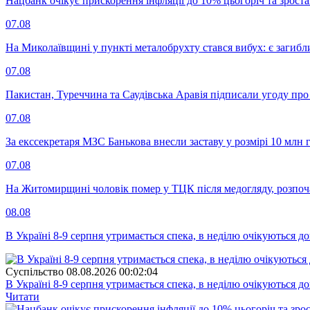
Нацбанк очікує прискорення інфляції до 10% цьогоріч та зрост
07.08
На Миколаївщині у пункті металобрухту стався вибух: є загибл
07.08
Пакистан, Туреччина та Саудівська Аравія підписали угоду пр
07.08
За екссекретаря МЗС Банькова внесли заставу у розмірі 10 млн 
07.08
На Житомирщині чоловік помер у ТЦК після медогляду, розпоч
08.08
В Україні 8-9 серпня утримається спека, в неділю очікуються до
Суспiльство
08.08.2026 00:02:04
В Україні 8-9 серпня утримається спека, в неділю очікуються до
Читати