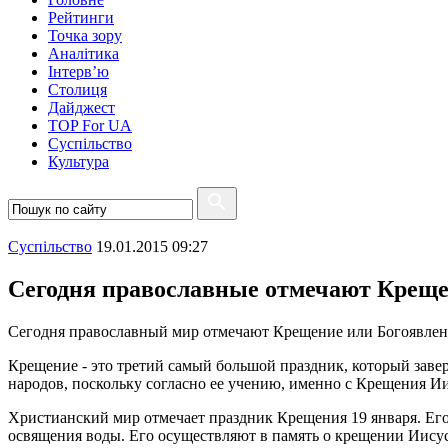
Рейтинги
Точка зору
Аналітика
Інтерв’ю
Столиця
Дайджест
TOP For UA
Суспiльство
Культура
Суспiльство
19.01.2015 09:27
Сегодня православные отмечают Крещ
Сегодня православный мир отмечают Крещение или Богоявлен
Крещение - это третий самый большой праздник, который заве
народов, поскольку согласно ее учению, именно с Крещения Ии
Христианский мир отмечает праздник Крещения 19 января. Его
освящения воды. Его осуществляют в память о крещении Иисус