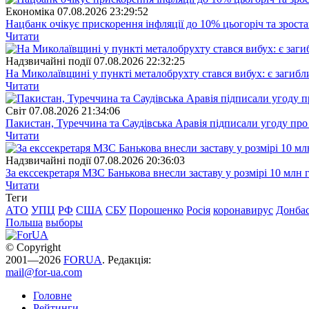
Економіка
07.08.2026 23:29:52
Нацбанк очікує прискорення інфляції до 10% цьогоріч та зрост
Читати
Надзвичайні події
07.08.2026 22:32:25
На Миколаївщині у пункті металобрухту стався вибух: є загибл
Читати
Свiт
07.08.2026 21:34:06
Пакистан, Туреччина та Саудівська Аравія підписали угоду пр
Читати
Надзвичайні події
07.08.2026 20:36:03
За екссекретаря МЗС Банькова внесли заставу у розмірі 10 млн 
Читати
Теги
АТО
УПЦ
РФ
США
СБУ
Порошенко
Росія
коронавирус
Донба
Польша
выборы
© Copyright
2001—2026
FORUA
. Редакція:
mail@for-ua.com
Головне
Рейтинги