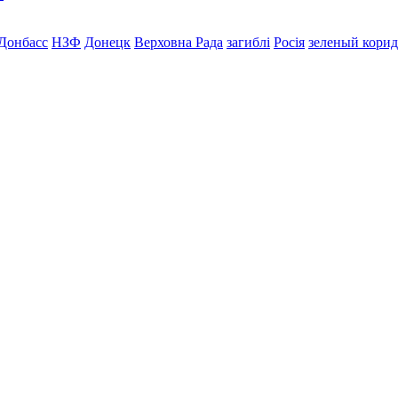
Донбасс
НЗФ
Донецк
Верховна Рада
загиблі
Росія
зеленый кори