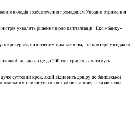
вання вкладів і забезпечення громадянам України отримання
іністрів ухвалить рішення щодо капіталізації «Ексімбанку»
ть критеріям, визначеним цим законом, і ці критерії узгоджені
товані вклади - а це до 200 тис. гривень - матимуть
дуже суттєвий крок, який відновить довіру до банківської
спроможними виконувати свої зобов'язання», - сказав глава