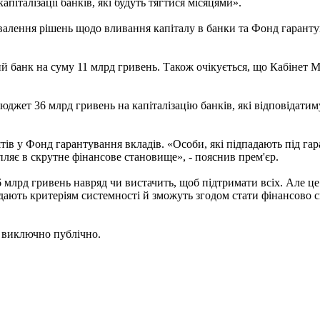
піталізації банків, які будуть тягтися місяцями».
алення рішень щодо вливання капіталу в банки та Фонд гаранту
й банк на суму 11 млрд гривень. Також очікується, що Кабінет М
джет 36 млрд гривень на капіталізацію банків, які відповідатиму
в у Фонд гарантування вкладів. «Особи, які підпадають під гаран
ляє в скрутне фінансове становище», - пояснив прем'єр.
 млрд гривень навряд чи вистачить, щоб підтримати всіх. Але це 
відають критеріям системності й зможуть згодом стати фінансово 
я виключно публічно.