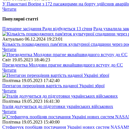
У Пакистані Boeing з 172 пасажирами на борту здійснив аварій
Читати
Популярнi статтi
Пленарне засідання Ради відбудеться 13 січня
Рада ухвалила за
Актуально
06.12.2024 19:23:01
Кількість пошкоджених пам'яток культурної спадщини через рос
Читати
Свiт
19.05.2023 18:46:23
Президентка Молдови прагне якнайшвидшого вступу до ЄС
Читати
Полiтика
19.05.2023 17:42:40
Пентагон переоцінив вартість наданої Україні зброї
Читати
Полiтика
19.05.2023 16:41:30
Італія долучиться до підготовки українських військових
Читати
Полiтика
19.05.2023 15:40:00
Стефанчук пообіцяв постачання Україні нових систем NASAM