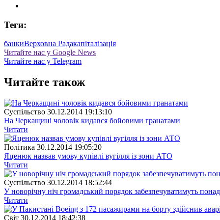
Теги:
банки
Верховна Рада
капіталізація
Читайте нас у Google News
Читайте нас у Telegram
Читайте також
Суспiльство
30.12.2014 19:13:10
На Черкащині чоловік кидався бойовими гранатами
Читати
Полiтика
30.12.2014 19:05:20
Яценюк назвав умову купівлі вугілля із зони АТО
Читати
Суспiльство
30.12.2014 18:52:44
У новорічну ніч громадський порядок забезпечуватимуть понад
Читати
Свiт
30.12.2014 18:42:38