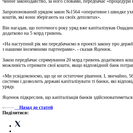
Чинне законодавство, за його словами, передбачає «процедури ка
Запропонований урядом закон №1564 «оперативне і швидке ухв
коштів, які вони зберігають на своїх депозитах».
Він нагадав, що поточного року уряд вже капіталізував Ощадни
додатково на 5 млрд гривень.
«На наступний рік ми передбачаємо в проекті закону про держбю
з нашими іноземними партнерами». - сказав Яценюк.
Закон передбачає спрямування 20 млрд гривень додаткових кошті
можливість отримати свої кошти, якщо відповідний банк потрап
«Ми усвідомлюємо, що це не остаточне рішення. І, звичайно, 56
системи і дозволить державі капіталізувати ті банки, які відпо
уряду.
Яценюк підкреслив, що капіталізація банків здійснюватиметьс
Назад до статей
Поділитися: