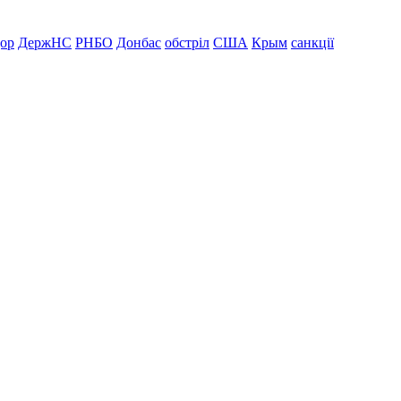
дор
ДержНС
РНБО
Донбас
обстріл
США
Крым
санкції