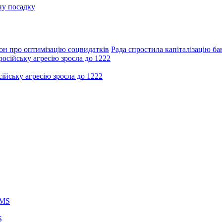
ну посадку
кон про оптимізацію соцвидатків
Рада спростила капіталізацію ба
ійську агресію зросла до 1222
S