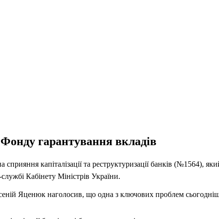
а Фонду гарантування вкладів
а сприяння капіталізації та реструктуризації банків (№1564), я
-службі Кабінету Міністрів України.
сеній Яценюк наголосив, що одна з ключових проблем сьогоднішн