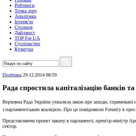
Рейтинги
Точка зору
Аналітика
Інтерв’ю
Столиця
Дайджест
TOP For UA
Суспiльство
Культура
Полiтика
29.12.2014 08:59
Рада спростила капіталізацію банків т
Верховна Рада України ухвалила закон про заходи, спрямовані н
з парламентською коаліцією. Про це повідомили Forum'у в прес
Представляючи проект закону в парламенті, прем'єр-міністр Ар
сектор.