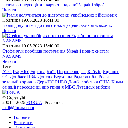
Пентагон переоцінив вартість наданої Україні зброї
Читати
Полiтика
19.05.2023 16:41:30
Італія долучиться до підготовки українських військових
Читати
Полiтика
19.05.2023 15:40:00
Стефанчук пообіцяв постачання Україні нових систем
NASAMS
Читати
Теги
АТО
РФ
НБУ
Україна
Київ
Порошенко
газ
Кабмін
Яценюк
ЄС
Донбасс
НЗФ
Донецк
Верховна Рада
загиблі
Росія
зеленый коридор
ДержНС
РНБО
Донбас
обстріл
США
Крым
санкції
переселенці
днр
гривня
МВС
Луганськ
вибори
© Copyright
2001—2026
FORUA
. Редакція:
mail@for-ua.com
Головне
Рейтинги
Точка зору