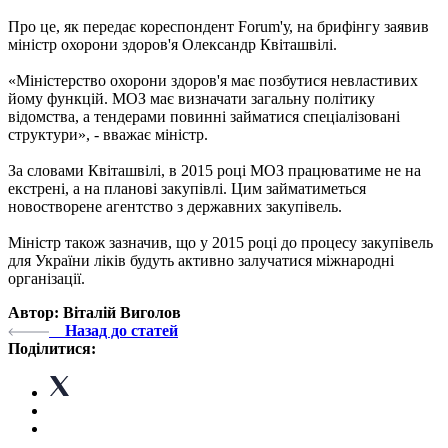
Про це, як передає кореспондент Forum'у, на брифінгу заявив
міністр охорони здоров'я Олександр Квіташвілі.
«Міністерство охорони здоров'я має позбутися невластивих
йому функцій. МОЗ має визначати загальну політику
відомства, а тендерами повинні займатися спеціалізовані
структури», - вважає міністр.
За словами Квіташвілі, в 2015 році МОЗ працюватиме не на
екстрені, а на планові закупівлі. Цим займатиметься
новостворене агентство з державних закупівель.
Міністр також зазначив, що у 2015 році до процесу закупівель
для України ліків будуть активно залучатися міжнародні
організації.
Автор: Віталій Виголов
Назад до статей
Поділитися: