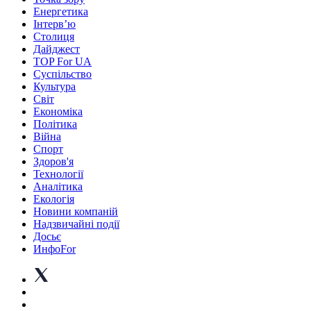
Енергетика
Інтерв’ю
Столиця
Дайджест
TOP For UA
Суспiльство
Культура
Світ
Економіка
Політика
Війна
Спорт
Здоров'я
Технології
Аналітика
Екологія
Новини компаній
Надзвичайні події
Досьє
ИнфоFor