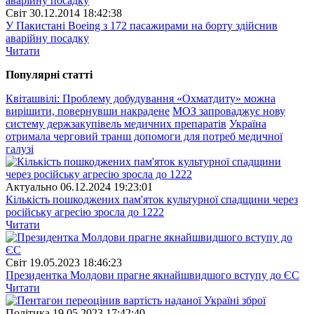
Свiт
30.12.2014 18:42:38
У Пакистані Boeing з 172 пасажирами на борту здійснив
аварійну посадку
Читати
Популярнi статтi
Квіташвілі: Проблему добудування «Охматдиту» можна
вирішити, повернувши накрадене
МОЗ запроваджує нову
систему держзакупівель медичних препаратів
Україна
отримала черговий транш допомоги для потреб медичної
галузі
Актуально
06.12.2024 19:23:01
Кількість пошкоджених пам'яток культурної спадщини через
російську агресію зросла до 1222
Читати
Свiт
19.05.2023 18:46:23
Президентка Молдови прагне якнайшвидшого вступу до ЄС
Читати
Полiтика
19.05.2023 17:42:40