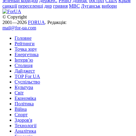
зеленый коридор
ДержНС
РНБО
Донбас
обстріл
США
Крым
санкції
переселенці
днр
гривня
МВС
Луганськ
вибори
© Copyright
2001—2026
FORUA
. Редакція:
mail@for-ua.com
Головне
Рейтинги
Точка зору
Енергетика
Інтерв’ю
Столиця
Дайджест
TOP For UA
Суспiльство
Культура
Світ
Економіка
Політика
Війна
Спорт
Здоров'я
Технології
Аналітика