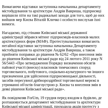
Вимагаючи відставки заступника начальника департаменту
містобудування та архітектури Андрія Вавриша, підприємці
вирішили піти на такі радикальні заходи для того, щоб до них
вийшов мер Києва Віталій Кличко і особисто вислухав їхні
вимоги.
Нагадаємо, під стінами Київської міської державної
адміністрації зібрався мітинг підприємців-власників малих
архітектурних форм (МАФ). Протестувальники вимагають
негайної відставки заступника начальника Департаменту
містобудування та архітектури Андрія Вавриша, а також
прийняти поправки до рішення № 62/62 «Про внесення змін
до рішення Київської міської ради від 24 лютого 2011 року N
56/5443 «Про затвердження Порядку визначення обсягів
пайової участі (внеску) власників тимчасових споруд
торговельного, побутового, соціально-культурного чи іншого
призначення для здійснення підприємницької діяльності,
засобів пересувної дрібнороздрібної торговельної мережі в
утриманні об'єктів благоустрою р. Києва та внесення змін в
деякі рішення Київської міської ради».
Як повідомляв ForUm, 19 грудня перед входом в будівлю, де
розташовується департамент містобудування та архітектури
Київської міської адміністрації, проходила акція протесту з