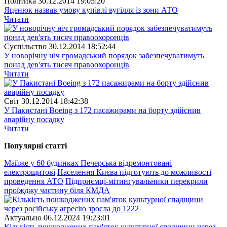
Полiтика
30.12.2014 19:05:20
Яценюк назвав умову купівлі вугілля із зони АТО
Читати
Суспiльство
30.12.2014 18:52:44
У новорічну ніч громадський порядок забезпечуватимуть
понад дев'ять тисяч правоохоронців
Читати
Свiт
30.12.2014 18:42:38
У Пакистані Boeing з 172 пасажирами на борту здійснив
аварійну посадку
Читати
Популярнi статтi
Майже у 60 будинках Печерська відремонтовані
електрощитові
Населення Києва підготують до можливості
проведення АТО
Підприємці-мітингувальники перекрили
проїжджу частину біля КМДА
Актуально
06.12.2024 19:23:01
Кількість пошкоджених пам'яток культурної спадщини через