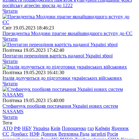
російську агресію зросла до 1222
Читати
Свiт
19.05.2023 18:46:23
Президентка Молдови прагне якнайшвидшого вступу до ЄС
Читати
Полiтика
19.05.2023 17:42:40
Пентагон переоцінив вартість наданої Україні зброї
Читати
Полiтика
19.05.2023 16:41:30
Італія долучиться до підготовки українських військових
Читати
Полiтика
19.05.2023 15:40:00
Стефанчук пообіцяв постачання Україні нових систем
NASAMS
Читати
Теги
АТО
РФ
НБУ
Україна
Київ
Порошенко
газ
Кабмін
Яценюк
ЄС
Донбасс
НЗФ
Донецк
Верховна Рада
загиблі
Росія