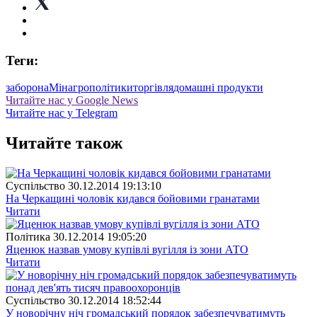
Теги:
заборона
Мінагрополітики
торгівля
домашні продукти
Читайте нас у Google News
Читайте нас у Telegram
Читайте також
Суспiльство
30.12.2014 19:13:10
На Черкащині чоловік кидався бойовими гранатами
Читати
Полiтика
30.12.2014 19:05:20
Яценюк назвав умову купівлі вугілля із зони АТО
Читати
Суспiльство
30.12.2014 18:52:44
У новорічну ніч громадський порядок забезпечуватимуть