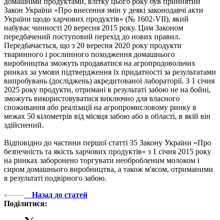
домашніми продуктами, влітку цього року був прийнятий
Закон України «Про внесення змін у деякі законодавчі акти
України щодо харчових продуктів» (№ 1602-VII), який
набуває чинності 20 вересня 2015 року. Цим Законом
передбачений поступовий перехід до нових правил.
Передбачається, що з 20 вересня 2020 року продукти
тваринного і рослинного походження домашнього
виробництва зможуть продаватися на агропродовольчих
ринках за умови підтвердження їх придатності за результатами
випробувань (досліджень) акредитованої лабораторії. З 1 січня
2025 року продукти, отримані в результаті забою не на бойні,
зможуть використовуватися виключно для власного
споживання або реалізації на агропромисловому ринку в
межах 50 кілометрів від місяця забою або в області, в якій він
здійснений.
Відповідно до частини першої статті 35 Закону України «Про
безпечність та якість харчових продуктів» з 1 січня 2015 року
на ринках заборонено торгувати необробленим молоком і
сиром домашнього виробництва, а також м'ясом, отриманими
в результаті подвірного забою.
Назад до статей
Поділитися: