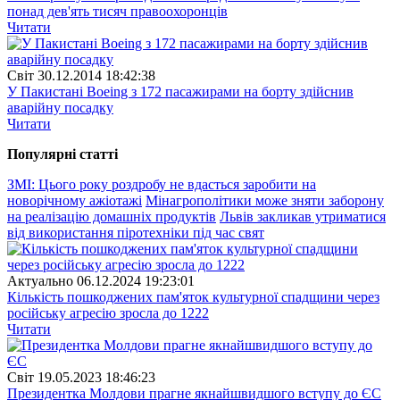
понад дев'ять тисяч правоохоронців
Читати
Свiт
30.12.2014 18:42:38
У Пакистані Boeing з 172 пасажирами на борту здійснив
аварійну посадку
Читати
Популярнi статтi
ЗМІ: Цього року роздробу не вдасться заробити на
новорічному ажіотажі
Мінагрополітики може зняти заборону
на реалізацію домашніх продуктів
Львів закликав утриматися
від використання піротехніки під час свят
Актуально
06.12.2024 19:23:01
Кількість пошкоджених пам'яток культурної спадщини через
російську агресію зросла до 1222
Читати
Свiт
19.05.2023 18:46:23
Президентка Молдови прагне якнайшвидшого вступу до ЄС