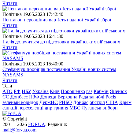
Читати
Полiтика
19.05.2023 17:42:40
Пентагон переоцінив вартість наданої Україні зброї
Читати
Полiтика
19.05.2023 16:41:30
Італія долучиться до підготовки українських військових
Читати
Полiтика
19.05.2023 15:40:00
Стефанчук пообіцяв постачання Україні нових систем
NASAMS
Читати
Теги
АТО
РФ
НБУ
Україна
Київ
Порошенко
газ
Кабмін
Яценюк
ЄС
Донбасс
НЗФ
Донецк
Верховна Рада
загиблі
Росія
зеленый коридор
ДержНС
РНБО
Донбас
обстріл
США
Крым
санкції
переселенці
днр
гривня
МВС
Луганськ
вибори
© Copyright
2001—2026
FORUA
. Редакція:
mail@for-ua.com