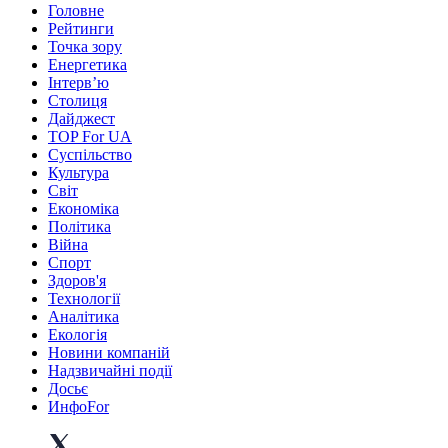
Головне
Рейтинги
Точка зору
Енергетика
Інтерв’ю
Столиця
Дайджест
TOP For UA
Суспiльство
Культура
Світ
Економіка
Політика
Війна
Спорт
Здоров'я
Технології
Аналітика
Екологія
Новини компаній
Надзвичайні події
Досьє
ИнфоFor