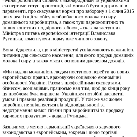
«Мінагрополітики спільно з міжнародними та українськими
експертами готує пропозиції, які могли б бути підтримані в
парламенті, про скасування норми про заборону з 1 січня 2015
року реалізації та обігу необробленого молока та сиру
домашнього виробництва, а також туш парнокопитних та
інших копитних подвірного забою», - сказала заступник
Міністра з питань європейської інтеграції Владислава
Рутицька, коментуючи норму вже чинного закону.
Вона підкреслила, що в міністерстві усвідомлюють важливість
питання для сільського населення, для якого продаж домашніх
молока і сиру, а також м'яса є основним джерелом доходів.
«Ми надали можливість людям поступово перейти до нових
європейських правил, враховуючи соціально-економічні
особливості України. Разом з професійними експертами,
бізнесом, асоціаціями, працюємо над тим, щоб до кінця року
ця проблема була вирішена. Українцям потрібні адекватні
умови і правила реалізації продукції. У той же час жоден
виробник не звільняється від відповідальності за
недотримання вимог гігієни при виробництві та продажу
харчових продуктів», - додала Рутицька.
Зазначимо, з метою гармонізації українського харчового
законодавства з європейським, зокрема і щодо торгівлі