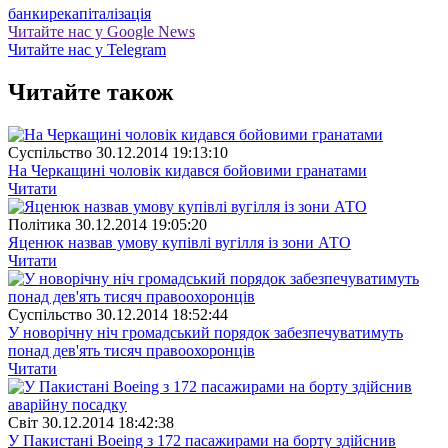
банки
рекапіталізація
Читайте нас у Google News
Читайте нас у Telegram
Читайте також
Суспiльство
30.12.2014 19:13:10
На Черкащині чоловік кидався бойовими гранатами
Читати
Полiтика
30.12.2014 19:05:20
Яценюк назвав умову купівлі вугілля із зони АТО
Читати
Суспiльство
30.12.2014 18:52:44
У новорічну ніч громадський порядок забезпечуватимуть
понад дев'ять тисяч правоохоронців
Читати
Свiт
30.12.2014 18:42:38
У Пакистані Boeing з 172 пасажирами на борту здійснив