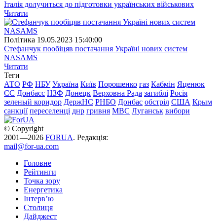
Італія долучиться до підготовки українських військових
Читати
Полiтика
19.05.2023 15:40:00
Стефанчук пообіцяв постачання Україні нових систем
NASAMS
Читати
Теги
АТО
РФ
НБУ
Україна
Київ
Порошенко
газ
Кабмін
Яценюк
ЄС
Донбасс
НЗФ
Донецк
Верховна Рада
загиблі
Росія
зеленый коридор
ДержНС
РНБО
Донбас
обстріл
США
Крым
санкції
переселенці
днр
гривня
МВС
Луганськ
вибори
© Copyright
2001—2026
FORUA
. Редакція:
mail@for-ua.com
Головне
Рейтинги
Точка зору
Енергетика
Інтерв’ю
Столиця
Дайджест