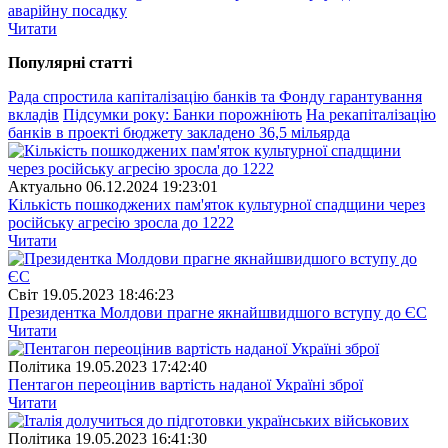
аварійну посадку
Читати
Популярнi статтi
Рада спростила капіталізацію банків та Фонду гарантування
вкладів
Підсумки року: Банки порожніють
На рекапіталізацію
банків в проекті бюджету закладено 36,5 мільярда
Актуально
06.12.2024 19:23:01
Кількість пошкоджених пам'яток культурної спадщини через
російську агресію зросла до 1222
Читати
Свiт
19.05.2023 18:46:23
Президентка Молдови прагне якнайшвидшого вступу до ЄС
Читати
Полiтика
19.05.2023 17:42:40
Пентагон переоцінив вартість наданої Україні зброї
Читати
Полiтика
19.05.2023 16:41:30