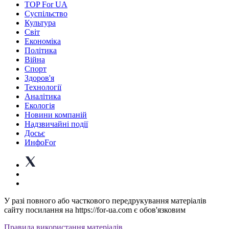
TOP For UA
Суспiльство
Культура
Світ
Економіка
Політика
Війна
Спорт
Здоров'я
Технології
Аналітика
Екологія
Новини компаній
Надзвичайні події
Досьє
ИнфоFor
У разі повного або часткового передрукування матеріалів
сайту посилання на https://for-ua.com є обов'язковим
Правила використання матеріалів