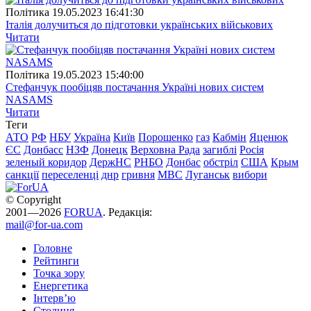
Полiтика
19.05.2023 16:41:30
Італія долучиться до підготовки українських військових
Читати
Полiтика
19.05.2023 15:40:00
Стефанчук пообіцяв постачання Україні нових систем
NASAMS
Читати
Теги
АТО
РФ
НБУ
Україна
Київ
Порошенко
газ
Кабмін
Яценюк
ЄС
Донбасс
НЗФ
Донецк
Верховна Рада
загиблі
Росія
зеленый коридор
ДержНС
РНБО
Донбас
обстріл
США
Крым
санкції
переселенці
днр
гривня
МВС
Луганськ
вибори
© Copyright
2001—2026
FORUA
. Редакція:
mail@for-ua.com
Головне
Рейтинги
Точка зору
Енергетика
Інтерв’ю
Столиця