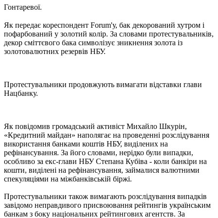
Гонтаревої.
Як передає кореспондент Forum'у, бак декорований хутром і
пофарбований у золотий колір. За словами протестувальників,
декор сміттєвого бака символізує зникнення золота із
золотовалютних резервів НБУ.
Протестувальники продовжують вимагати відставки глави
Нацбанку.
Як повідомив громадський активіст Михайло Шкурін,
«Кредитний майдан» наполягає на проведенні розслідування
використання банками коштів НБУ, виділених на
рефінансування. За його словами, нерідко були випадки,
особливо за екс-глави НБУ Степана Кубіва - коли банкіри на
кошти, виділені на рефінансування, займалися валютними
спекуляціями на міжбанківській біржі.
Протестувальники також вимагають розслідування випадків
завідомо неправдивого присвоювання рейтингів українським
банкам з боку національних рейтингових агентств. За