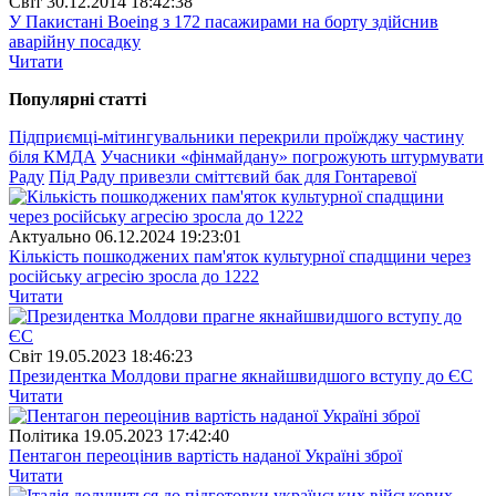
Свiт
30.12.2014 18:42:38
У Пакистані Boeing з 172 пасажирами на борту здійснив
аварійну посадку
Читати
Популярнi статтi
Підприємці-мітингувальники перекрили проїжджу частину
біля КМДА
Учасники «фінмайдану» погрожують штурмувати
Раду
Під Раду привезли сміттєвий бак для Гонтаревої
Актуально
06.12.2024 19:23:01
Кількість пошкоджених пам'яток культурної спадщини через
російську агресію зросла до 1222
Читати
Свiт
19.05.2023 18:46:23
Президентка Молдови прагне якнайшвидшого вступу до ЄС
Читати
Полiтика
19.05.2023 17:42:40
Пентагон переоцінив вартість наданої Україні зброї
Читати