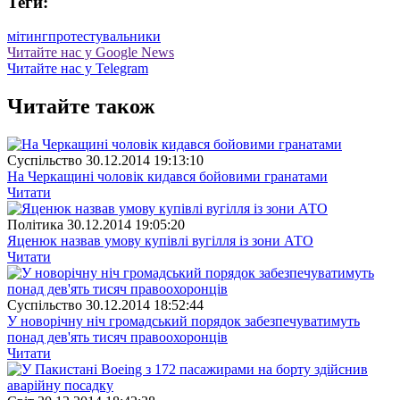
Теги:
мітинг
протестувальники
Читайте нас у Google News
Читайте нас у Telegram
Читайте також
Суспiльство
30.12.2014 19:13:10
На Черкащині чоловік кидався бойовими гранатами
Читати
Полiтика
30.12.2014 19:05:20
Яценюк назвав умову купівлі вугілля із зони АТО
Читати
Суспiльство
30.12.2014 18:52:44
У новорічну ніч громадський порядок забезпечуватимуть
понад дев'ять тисяч правоохоронців
Читати