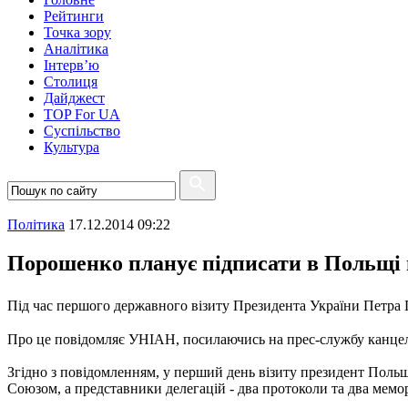
Рейтинги
Точка зору
Аналітика
Інтерв’ю
Столиця
Дайджест
TOP For UA
Суспiльство
Культура
Полiтика
17.12.2014 09:22
Порошенко планує підписати в Польщі 
Під час першого державного візиту Президента України Петра 
Про це повідомляє УНІАН, посилаючись на прес-службу канцеля
Згідно з повідомленням, у перший день візиту президент Поль
Союзом, а представники делегацій - два протоколи та два мем