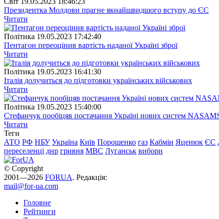
Свiт
19.05.2023 18:46:23
Президентка Молдови прагне якнайшвидшого вступу до ЄС
Читати
Полiтика
19.05.2023 17:42:40
Пентагон переоцінив вартість наданої Україні зброї
Читати
Полiтика
19.05.2023 16:41:30
Італія долучиться до підготовки українських військових
Читати
Полiтика
19.05.2023 15:40:00
Стефанчук пообіцяв постачання Україні нових систем NASAM
Читати
Теги
АТО
РФ
НБУ
Україна
Київ
Порошенко
газ
Кабмін
Яценюк
ЄС
переселенці
днр
гривня
МВС
Луганськ
вибори
© Copyright
2001—2026
FORUA
. Редакція:
mail@for-ua.com
Головне
Рейтинги