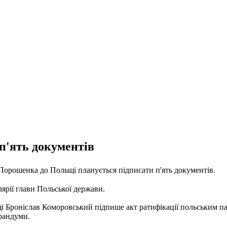
п'ять документів
Порошенка до Польщі планується підписати п'ять документів.
рії глави Польської держави.
щі Броніслав Коморовський підпише акт ратифікації польським 
орандуми.