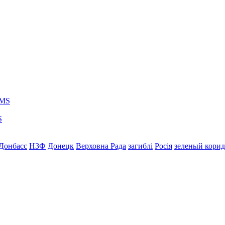
S
Донбасс
НЗФ
Донецк
Верховна Рада
загиблі
Росія
зеленый кори