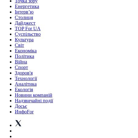
Точка зору
Енергетика
Інтерв’ю
Столиця
Дайджест
TOP For UA
Суспiльство
Культура
Світ
Економіка
Політика
Війна
Спорт
Здоров'я
Технології
Аналітика
Екологія
Новини компаній
Надзвичайні події
Досьє
ИнфоFor