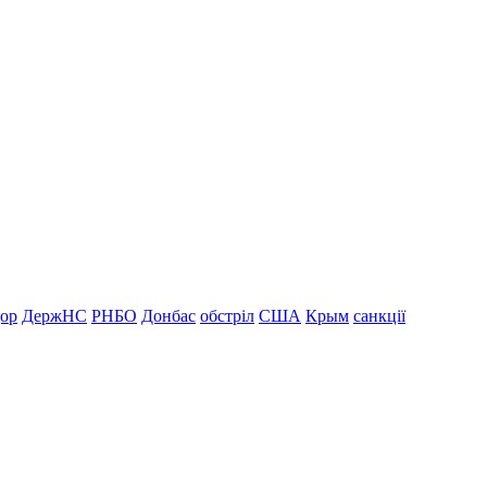
дор
ДержНС
РНБО
Донбас
обстріл
США
Крым
санкції