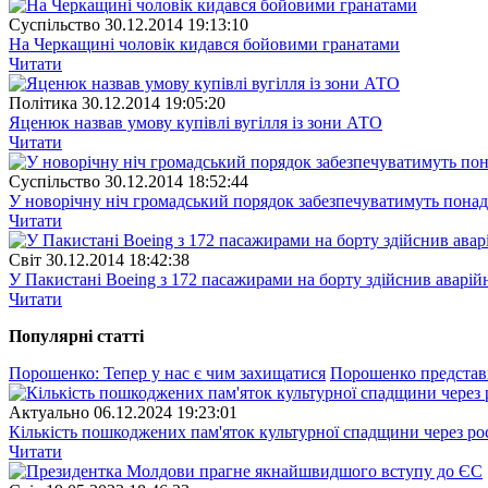
Суспiльство
30.12.2014 19:13:10
На Черкащині чоловік кидався бойовими гранатами
Читати
Полiтика
30.12.2014 19:05:20
Яценюк назвав умову купівлі вугілля із зони АТО
Читати
Суспiльство
30.12.2014 18:52:44
У новорічну ніч громадський порядок забезпечуватимуть понад
Читати
Свiт
30.12.2014 18:42:38
У Пакистані Boeing з 172 пасажирами на борту здійснив аварій
Читати
Популярнi статтi
Порошенко: Тепер у нас є чим захищатися
Порошенко представи
Актуально
06.12.2024 19:23:01
Кількість пошкоджених пам'яток культурної спадщини через рос
Читати