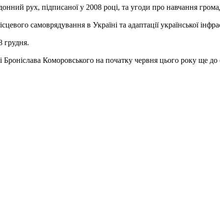
онний рух, підписаної у 2008 році, та угоди про навчання гром
вого самоврядування в Україні та адаптації української інфра
8 грудня.
роніслава Коморовського на початку червня цього року ще до оф