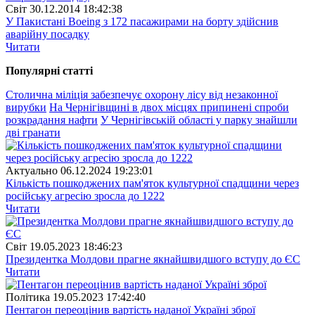
Свiт
30.12.2014 18:42:38
У Пакистані Boeing з 172 пасажирами на борту здійснив
аварійну посадку
Читати
Популярнi статтi
Столична міліція забезпечує охорону лісу від незаконної
вирубки
На Чернігівщині в двох місцях припинені спроби
розкрадання нафти
У Чернігівській області у парку знайшли
дві гранати
Актуально
06.12.2024 19:23:01
Кількість пошкоджених пам'яток культурної спадщини через
російську агресію зросла до 1222
Читати
Свiт
19.05.2023 18:46:23
Президентка Молдови прагне якнайшвидшого вступу до ЄС
Читати
Полiтика
19.05.2023 17:42:40
Пентагон переоцінив вартість наданої Україні зброї