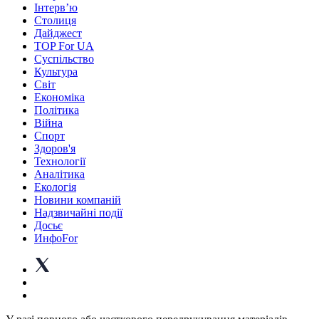
Інтерв’ю
Столиця
Дайджест
TOP For UA
Суспiльство
Культура
Світ
Економіка
Політика
Війна
Спорт
Здоров'я
Технології
Аналітика
Екологія
Новини компаній
Надзвичайні події
Досьє
ИнфоFor