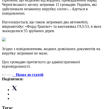
Прибинь, що недалеко від кордону, прикордонний наряд
Чернігівського загону затримав 11 громадян України, які
здійснювали незаконну вирубку сосен», - йдеться в
повідомленні.
Наголошується, що також затримані два автомобілі,
мікроавтобус «Форд-Транзит» та вантажівка ГАЗ-53, в яких
знаходилися 55 зрубаних дерев.
Згідно з повідомленням, жодних дозвільних документів на
вирубку затримані не мали.
Цих громадян притягнуто до адміністративної
відповідальності.
Назад до статей
Поділитися:
Теги: