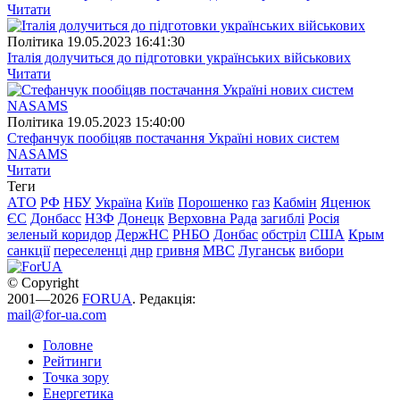
Читати
Полiтика
19.05.2023 16:41:30
Італія долучиться до підготовки українських військових
Читати
Полiтика
19.05.2023 15:40:00
Стефанчук пообіцяв постачання Україні нових систем
NASAMS
Читати
Теги
АТО
РФ
НБУ
Україна
Київ
Порошенко
газ
Кабмін
Яценюк
ЄС
Донбасс
НЗФ
Донецк
Верховна Рада
загиблі
Росія
зеленый коридор
ДержНС
РНБО
Донбас
обстріл
США
Крым
санкції
переселенці
днр
гривня
МВС
Луганськ
вибори
© Copyright
2001—2026
FORUA
. Редакція:
mail@for-ua.com
Головне
Рейтинги
Точка зору
Енергетика