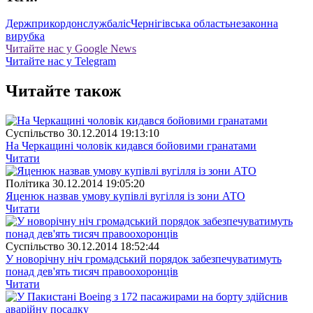
Держприкордонслужба
ліс
Чернігівська область
незаконна
вирубка
Читайте нас у Google News
Читайте нас у Telegram
Читайте також
Суспiльство
30.12.2014 19:13:10
На Черкащині чоловік кидався бойовими гранатами
Читати
Полiтика
30.12.2014 19:05:20
Яценюк назвав умову купівлі вугілля із зони АТО
Читати
Суспiльство
30.12.2014 18:52:44
У новорічну ніч громадський порядок забезпечуватимуть
понад дев'ять тисяч правоохоронців
Читати